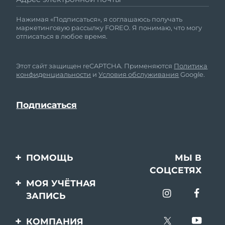
Нажимая «Подписаться», я соглашаюсь получать
маркетинговую рассылку FOREO. Я понимаю, что могу
отписаться в любое время.
Этот сайт защищен reCAPTCHA. Применяются
Политика
конфиденциальности
и
Условия обслуживания
Google.
ПОМОЩЬ
МЫ В
СОЦСЕТЯХ
Свяжитесь с нами
МОЯ УЧЁТНАЯ
ЗАПИСЬ
Заказ и доставка
Регистрация продукта
Гарантия и возврат
КОМПАНИЯ