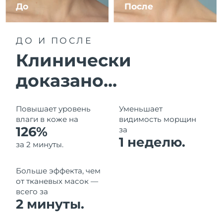
8/12/26
До
После
Ожидаемая дата доставки
Израиль
8/14/26
ДО И ПОСЛЕ
Ожидаемая дата доставки
Клинически
Италия
8/10/26
доказано...
Ожидаемая дата доставки
Япония
8/13/26
Повышает уровень
Уменьшает
Ожидаемая дата доставки
Джерси
влаги в коже на
видимость морщин
8/15/26
126%
за
1 неделю.
Ожидаемая дата доставки
за 2 минуты.
Казахстан
8/12/26
Больше эффекта, чем
Ожидаемая дата доставки
Кувейт
8/10/26
от тканевых масок —
всего за
2 минуты.
Ожидаемая дата доставки
Латвия
8/10/26