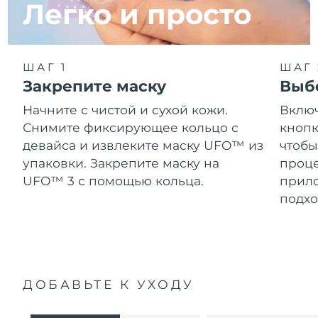
Легко и просто
ШАГ 1
ШАГ 
Закрепите маску
Выб
Начните с чистой и сухой кожи.
Включ
Снимите фиксирующее кольцо с
кнопк
девайса и извлеките маску UFO™ из
чтобы
упаковки. Закрепите маску на
проце
UFO™ 3 с помощью кольца.
прило
подхо
ДОБАВЬТЕ К УХОДУ