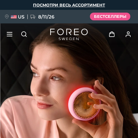
Перейти
ПОСМОТРИ ВЕСЬ АССОРТИМЕНТ
к
основному
содержанию
US
8/11/26
БЕСТСЕЛЛЕРЫ
НОВИНКА
Войти
Язык
BREAKING NEWS
Профиль пользователя
English
Deutsch
Español
Мои приборы
FAQ™ Pure Beauty-Tech Elixir
Français
Italiano
Português
Мои заказы
Polski
Svenska
Русский
Türkçe
简体中文
繁體中文
Мои адреса
issa™ Teeth Whitening Set
Мои подписки