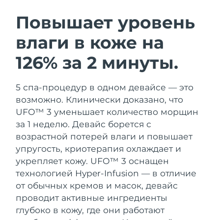
ШВЕДСКИЙ УХОД ЗА КОЖЕЙ
Повышает уровень
влаги в коже на
Ожидаемая дата доставки
Австралия
8/13/26
126% за 2 минуты.
Очищение кожи
Лифтинг
Ожидаемая дата доставки
Австрия
LUNA™ 4 набор
BEAR™ 2 набор
8/10/26
5 спа-процедур в одном девайсе — это
Anti-aging massage
Microcurrent toning
возможно. Клинически доказано, что
Ожидаемая дата доставки
Бахрейн
8/11/26
UFO™ 3 уменьшает количество морщин
Увлажнение
Забота о полости рта
за 1 неделю. Девайс борется с
LUNA™ 4 Plus
BEAR™ 2 go
Ожидаемая дата доставки
Бельгия
UFO™ 3 набор
issa™ 4
возрастной потерей влаги и повышает
8/10/26
Massage, LED heating
Microcurrent toning on-the-go
FAQ™ АНТИВОЗРАСТНОЙ УХОД
упругость, криотерапия охлаждает и
Deep facial hydration
Hybrid silicone sonic toothbrush
Ожидаемая дата доставки
укрепляет кожу.
UFO™ 3 оснащен
Бермудские о-ва
8/16/26
NEW
технологией Hyper-Infusion — в отличие
LUNA™ 4 Men
BEAR™ 2 eyes & lips
UFO™ 3 LED
issa™ 4 plus
от обычных кремов и масок, девайс
For men, anti-aging massage
Microcurrent line smoothing device
Босния и
Ожидаемая дата доставки
Near-infrared and red light therapy
проводит активные ингредиенты
Smart hybrid silicone sonic toothbrush
Герцеговина
8/13/26
device
Омоложение
LED-процедуры
глубоко в кожу, где они работают