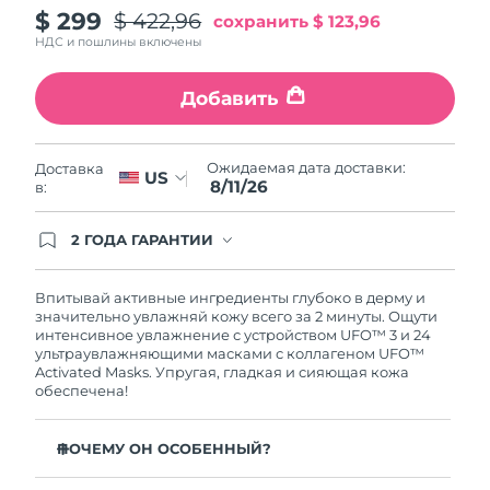
$ 299
$ 422,96
сохранить
$ 123,96
Ожидаемая дата доставки
Пуэрто-Рико
8/12/26
НДС и пошлины включены
Ожидаемая дата доставки
Катар
Добавить
8/11/26
Ожидаемая дата доставки
Реюньон
Ожидаемая дата доставки:
Доставка
8/15/26
US
8/11/26
в:
Ожидаемая дата доставки
Румыния
8/10/26
2 ГОДА ГАРАНТИИ
Заказ на сайте автоматически покрывается
полным гарантийным обслуживанием FOREO.
Ожидаемая дата доставки
Россия
Это означает, что если в течение 2-х лет со дня
Впитывай активные ингредиенты глубоко в дерму и
8/18/26
покупки с продуктом возникнут проблемы,
значительно увлажняй кожу всего за 2 минуты. Ощути
FOREO заменит его бесплатно.
интенсивное увлажнение с устройством UFO™ 3 и 24
Ожидаемая дата доставки
ультраувлажняющими масками с коллагеном UFO™
Саудовская Аравия
8/11/26
Activated Masks. Упругая, гладкая и сияющая кожа
обеспечена!
Ожидаемая дата доставки
Сингапур
8/12/26
ПОЧЕМУ ОН ОСОБЕННЫЙ?
Ожидаемая дата доставки
Клинически доказано: повышает уровень влаги в