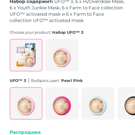
Набор содержит:
UFO™ 3, 6 x H2Overdose Mask,
8/11/26
6 x Youth Junkie Mask, 6 x Farm to Face collection
UFO™ activated mask и 6 x Farm to Face
Ожидаемая дата доставки
Нидерланды
8/10/26
collection UFO™ activated mask
Choose your product:
Набор UFO™ 3
Ожидаемая дата доставки
Новая Зеландия
8/10/26
Ожидаемая дата доставки
Норвегия
8/10/26
Ожидаемая дата доставки
Оман
8/13/26
UFO™ 3
Выбрать цвет:
Pearl Pink
Ожидаемая дата доставки
Филиппины
8/13/26
Ожидаемая дата доставки
Польша
8/11/26
Ожидаемая дата доставки
Португалия
8/10/26
Распродажа