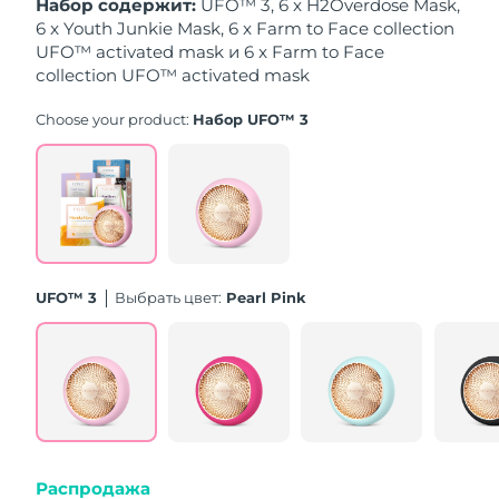
Набор содержит:
UFO™ 3, 6 x H2Overdose Mask,
10/8/26
6 x Youth Junkie Mask, 6 x Farm to Face collection
UFO™ activated mask и 6 x Farm to Face
Ожидаемая дата доставки
Нидерланды
9/8/26
collection UFO™ activated mask
Choose your product:
Набор UFO™ 3
Ожидаемая дата доставки
Новая Зеландия
9/8/26
Ожидаемая дата доставки
Норвегия
9/8/26
Ожидаемая дата доставки
Оман
12/8/26
UFO™ 3
Выбрать цвет:
Pearl Pink
Ожидаемая дата доставки
Филиппины
12/8/26
Ожидаемая дата доставки
Польша
10/8/26
Ожидаемая дата доставки
Португалия
9/8/26
Распродажа