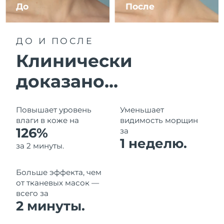
11/8/26
До
После
Ожидаемая дата доставки
Израиль
13/8/26
ДО И ПОСЛЕ
Ожидаемая дата доставки
Клинически
Италия
9/8/26
доказано...
Ожидаемая дата доставки
Япония
12/8/26
Повышает уровень
Уменьшает
Ожидаемая дата доставки
Джерси
влаги в коже на
видимость морщин
14/8/26
126%
за
1 неделю.
Ожидаемая дата доставки
за 2 минуты.
Казахстан
11/8/26
Больше эффекта, чем
Ожидаемая дата доставки
Кувейт
9/8/26
от тканевых масок —
всего за
2 минуты.
Ожидаемая дата доставки
Латвия
9/8/26