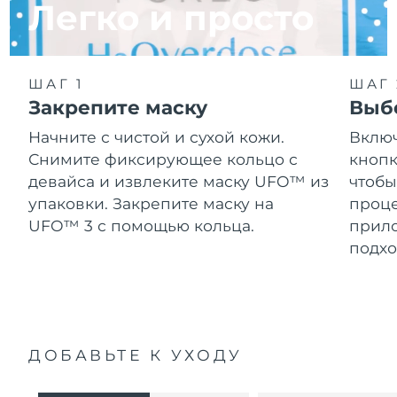
Легко и просто
ШАГ 1
ШАГ 
Закрепите маску
Выб
Начните с чистой и сухой кожи.
Включ
Снимите фиксирующее кольцо с
кнопк
девайса и извлеките маску UFO™ из
чтобы
упаковки. Закрепите маску на
проце
UFO™ 3 с помощью кольца.
прило
подхо
ДОБАВЬТЕ К УХОДУ