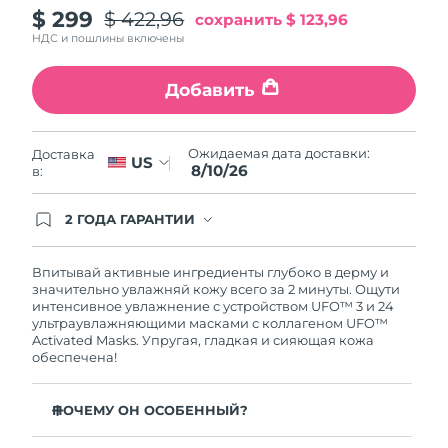
$ 299
$ 422,96
сохранить
$ 123,96
Ожидаемая дата доставки
Пуэрто-Рико
11/8/26
НДС и пошлины включены
Ожидаемая дата доставки
Катар
Добавить
10/8/26
Ожидаемая дата доставки
Реюньон
Ожидаемая дата доставки:
Доставка
14/8/26
US
8/10/26
в:
Ожидаемая дата доставки
Румыния
9/8/26
2 ГОДА ГАРАНТИИ
Заказ на сайте автоматически покрывается
полным гарантийным обслуживанием FOREO.
Ожидаемая дата доставки
Россия
Это означает, что если в течение 2-х лет со дня
Впитывай активные ингредиенты глубоко в дерму и
17/8/26
покупки с продуктом возникнут проблемы,
значительно увлажняй кожу всего за 2 минуты. Ощути
FOREO заменит его бесплатно.
интенсивное увлажнение с устройством UFO™ 3 и 24
Ожидаемая дата доставки
ультраувлажняющими масками с коллагеном UFO™
Саудовская Аравия
10/8/26
Activated Masks. Упругая, гладкая и сияющая кожа
обеспечена!
Ожидаемая дата доставки
Сингапур
11/8/26
ПОЧЕМУ ОН ОСОБЕННЫЙ?
Ожидаемая дата доставки
Клинически доказано: повышает уровень влаги в