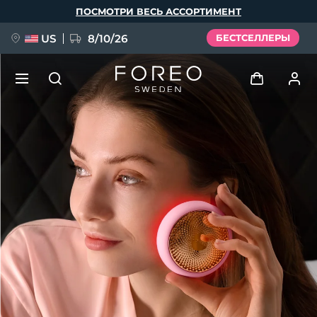
Перейти
ПОСМОТРИ ВЕСЬ АССОРТИМЕНТ
к
основному
содержанию
US
8/10/26
БЕСТСЕЛЛЕРЫ
НОВИНКА
Войти
Язык
BREAKING NEWS
Профиль пользователя
English
Deutsch
Español
Мои приборы
FAQ™ Pure Beauty-Tech Elixir
Français
Italiano
Português
Мои заказы
Polski
Svenska
Русский
Türkçe
简体中文
繁體中文
Мои адреса
issa™ Teeth Whitening Set
Мои подписки