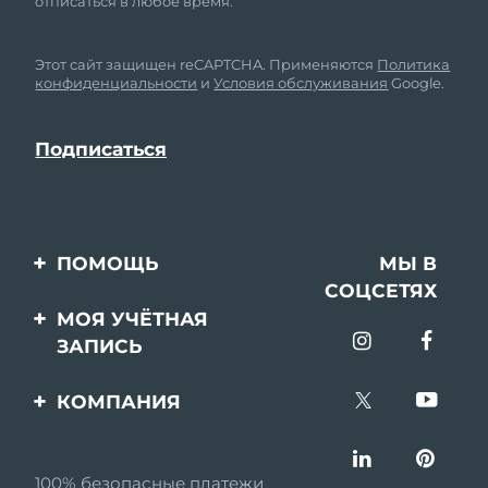
отписаться в любое время.
Этот сайт защищен reCAPTCHA. Применяются
Политика
конфиденциальности
и
Условия обслуживания
Google.
ПОМОЩЬ
МЫ В
СОЦСЕТЯХ
Свяжитесь с нами
МОЯ УЧЁТНАЯ
ЗАПИСЬ
Заказ и доставка
Регистрация продукта
Гарантия и возврат
КОМПАНИЯ
Поддержка
Вопросы и ответы
О FOREO
Информация о
100% безопасные платежи
Партнерская