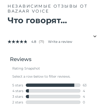
НЕЗАВИСИМЫЕ ОТЗЫВЫ
ОТ
BAZAAR VOICE
Что говорят...
4.8
(71)
Write a review
4.8
out
of
5
stars,
average
rating
value.
Read
71
Reviews.
Same
page
link.