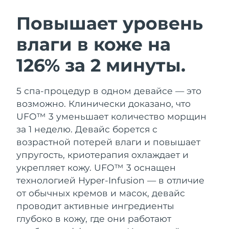
ШВЕДСКИЙ УХОД ЗА КОЖЕЙ
Повышает уровень
влаги в коже на
Ожидаемая дата доставки
Австралия
12/8/26
126% за 2 минуты.
Очищение кожи
Лифтинг
Ожидаемая дата доставки
Австрия
LUNA™ 4 набор
BEAR™ 2 набор
9/8/26
5 спа-процедур в одном девайсе — это
Anti-aging massage
Microcurrent toning
возможно. Клинически доказано, что
Ожидаемая дата доставки
Бахрейн
10/8/26
UFO™ 3 уменьшает количество морщин
Увлажнение
Забота о полости рта
за 1 неделю. Девайс борется с
LUNA™ 4 Plus
BEAR™ 2 go
Ожидаемая дата доставки
Бельгия
UFO™ 3 набор
issa™ 4
возрастной потерей влаги и повышает
9/8/26
Massage, LED heating
Microcurrent toning on-the-go
FAQ™ АНТИВОЗРАСТНОЙ УХОД
упругость, криотерапия охлаждает и
Deep facial hydration
Hybrid silicone sonic toothbrush
Ожидаемая дата доставки
укрепляет кожу.
UFO™ 3 оснащен
Бермудские о-ва
15/8/26
NEW
технологией Hyper-Infusion — в отличие
LUNA™ 4 Men
BEAR™ 2 eyes & lips
UFO™ 3 LED
issa™ 4 plus
от обычных кремов и масок, девайс
For men, anti-aging massage
Microcurrent line smoothing device
Босния и
Ожидаемая дата доставки
Near-infrared and red light therapy
проводит активные ингредиенты
Smart hybrid silicone sonic toothbrush
Герцеговина
12/8/26
device
Омоложение
LED-процедуры
глубоко в кожу, где они работают