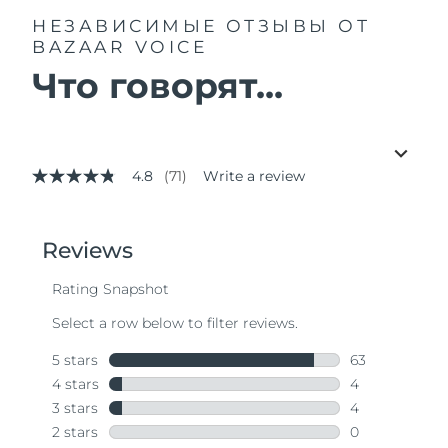
НЕЗАВИСИМЫЕ ОТЗЫВЫ
ОТ
BAZAAR VOICE
Что говорят...
4.8
(71)
Write a review
4.8
out
of
5
stars,
average
rating
value.
Read
71
Reviews.
Same
page
link.