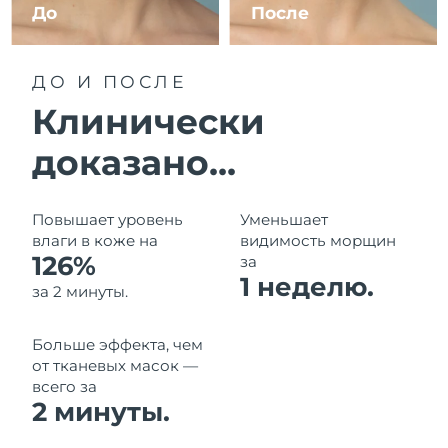
11/08/2026
До
После
Ожидаемая дата доставки
Израиль
13/08/2026
ДО И ПОСЛЕ
Ожидаемая дата доставки
Клинически
Италия
09/08/2026
доказано...
Ожидаемая дата доставки
Япония
12/08/2026
Повышает уровень
Уменьшает
Ожидаемая дата доставки
Джерси
влаги в коже на
видимость морщин
14/08/2026
126%
за
1 неделю.
Ожидаемая дата доставки
за 2 минуты.
Казахстан
11/08/2026
Больше эффекта, чем
Ожидаемая дата доставки
Кувейт
09/08/2026
от тканевых масок —
всего за
2 минуты.
Ожидаемая дата доставки
Латвия
09/08/2026