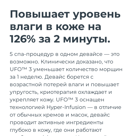
ШВЕДСКИЙ УХОД ЗА КОЖЕЙ
Повышает уровень
влаги в коже на
Ожидаемая дата доставки
Австралия
12/08/2026
126% за 2 минуты.
Очищение кожи
Лифтинг
Ожидаемая дата доставки
Австрия
LUNA™ 4 набор
BEAR™ 2 набор
09/08/2026
5 спа-процедур в одном девайсе — это
Anti-aging massage
Microcurrent toning
возможно. Клинически доказано, что
Ожидаемая дата доставки
Бахрейн
10/08/2026
UFO™ 3 уменьшает количество морщин
Увлажнение
Забота о полости рта
за 1 неделю. Девайс борется с
LUNA™ 4 Plus
BEAR™ 2 go
Ожидаемая дата доставки
Бельгия
UFO™ 3 набор
issa™ 4
возрастной потерей влаги и повышает
09/08/2026
Massage, LED heating
Microcurrent toning on-the-go
FAQ™ АНТИВОЗРАСТНОЙ УХОД
упругость, криотерапия охлаждает и
Deep facial hydration
Hybrid silicone sonic toothbrush
Ожидаемая дата доставки
укрепляет кожу.
UFO™ 3 оснащен
Бермудские о-ва
15/08/2026
NEW
технологией Hyper-Infusion — в отличие
LUNA™ 4 Men
BEAR™ 2 eyes & lips
UFO™ 3 LED
issa™ 4 plus
от обычных кремов и масок, девайс
For men, anti-aging massage
Microcurrent line smoothing device
Босния и
Ожидаемая дата доставки
Near-infrared and red light therapy
проводит активные ингредиенты
Smart hybrid silicone sonic toothbrush
Герцеговина
12/08/2026
device
Омоложение
LED-процедуры
глубоко в кожу, где они работают