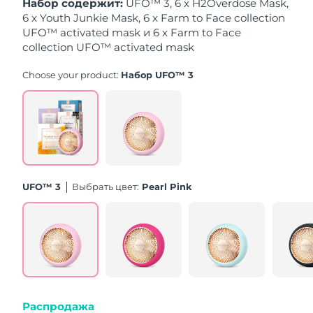
Набор содержит:
UFO™ 3, 6 x H2Overdose Mask,
10/08/2026
6 x Youth Junkie Mask, 6 x Farm to Face collection
UFO™ activated mask и 6 x Farm to Face
Ожидаемая дата доставки
Нидерланды
09/08/2026
collection UFO™ activated mask
Choose your product:
Набор UFO™ 3
Ожидаемая дата доставки
Новая Зеландия
09/08/2026
Ожидаемая дата доставки
Норвегия
09/08/2026
Ожидаемая дата доставки
Оман
12/08/2026
UFO™ 3
Выбрать цвет:
Pearl Pink
Ожидаемая дата доставки
Филиппины
12/08/2026
Ожидаемая дата доставки
Польша
10/08/2026
Ожидаемая дата доставки
Португалия
09/08/2026
Распродажа