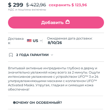
$ 299
$ 422,96
сохранить
$ 123,96
Ожидаемая дата доставки
Пуэрто-Рико
11/08/2026
НДС и пошлины включены
Ожидаемая дата доставки
Катар
Добавить
10/08/2026
Ожидаемая дата доставки
Реюньон
Ожидаемая дата доставки:
Доставка
14/08/2026
US
8/10/26
в:
Ожидаемая дата доставки
Румыния
09/08/2026
2 ГОДА ГАРАНТИИ
Заказ на сайте автоматически покрывается
полным гарантийным обслуживанием FOREO.
Ожидаемая дата доставки
Россия
Это означает, что если в течение 2-х лет со дня
Впитывай активные ингредиенты глубоко в дерму и
17/08/2026
покупки с продуктом возникнут проблемы,
значительно увлажняй кожу всего за 2 минуты. Ощути
FOREO заменит его бесплатно.
интенсивное увлажнение с устройством UFO™ 3 и 24
Ожидаемая дата доставки
ультраувлажняющими масками с коллагеном UFO™
Саудовская Аравия
10/08/2026
Activated Masks. Упругая, гладкая и сияющая кожа
обеспечена!
Ожидаемая дата доставки
Сингапур
11/08/2026
ПОЧЕМУ ОН ОСОБЕННЫЙ?
Ожидаемая дата доставки
Клинически доказано: повышает уровень влаги в