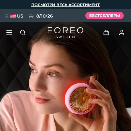
Перейти
ПОСМОТРИ ВЕСЬ АССОРТИМЕНТ
к
основному
содержанию
US
8/10/26
БЕСТСЕЛЛЕРЫ
НОВИНКА
Войти
Язык
BREAKING NEWS
Профиль пользователя
English
Deutsch
Español
Мои приборы
FAQ™ Pure Beauty-Tech Elixir
Français
Italiano
Português
Мои заказы
Polski
Svenska
Русский
Türkçe
简体中文
繁體中文
Мои адреса
issa™ Teeth Whitening Set
Мои подписки