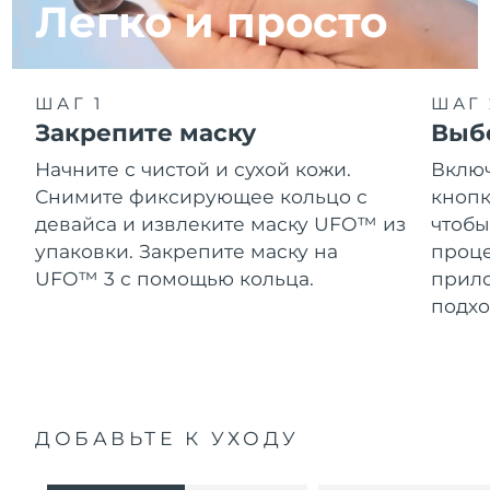
Легко и просто
ШАГ 1
ШАГ 
Закрепите маску
Выб
Начните с чистой и сухой кожи.
Включ
Снимите фиксирующее кольцо с
кнопк
девайса и извлеките маску UFO™ из
чтобы
упаковки. Закрепите маску на
проце
UFO™ 3 с помощью кольца.
прило
подхо
ДОБАВЬТЕ К УХОДУ