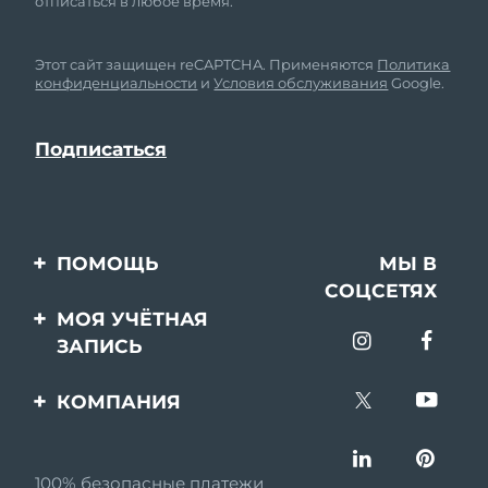
отписаться в любое время.
Этот сайт защищен reCAPTCHA. Применяются
Политика
конфиденциальности
и
Условия обслуживания
Google.
ПОМОЩЬ
МЫ В
СОЦСЕТЯХ
Свяжитесь с нами
МОЯ УЧЁТНАЯ
ЗАПИСЬ
Заказ и доставка
Регистрация продукта
Гарантия и возврат
КОМПАНИЯ
Поддержка
Вопросы и ответы
О FOREO
Информация о
100% безопасные платежи
Партнерская