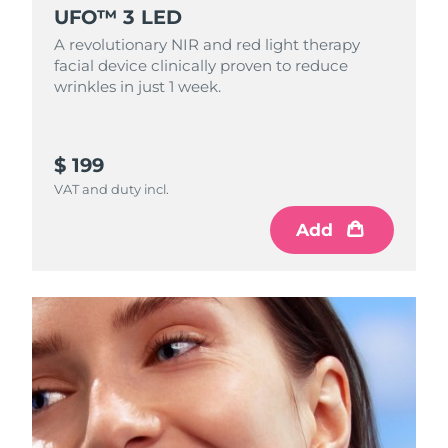
UFO™ 3 LED
Ожидаемая дата доставки
Ливан
12/08/2026
A revolutionary NIR and red light therapy
facial device clinically proven to reduce
Ожидаемая дата доставки
Литва
wrinkles in just 1 week.
11/08/2026
Ожидаемая дата доставки
Люксембург
11/08/2026
$ 199
VAT and duty incl.
Ожидаемая дата доставки
Макао (САР)
13/08/2026
Add
Ожидаемая дата доставки
Малайзия
14/08/2026
Ожидаемая дата доставки
Мальта
11/08/2026
Ожидаемая дата доставки
Мексика
15/08/2026
Ожидаемая дата доставки
Монако