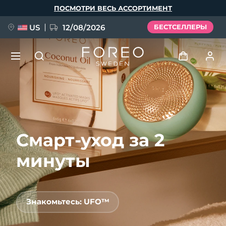
Перейти
ПОСМОТРИ ВЕСЬ АССОРТИМЕНТ
к
основному
содержанию
US
12/08/2026
БЕСТСЕЛЛЕРЫ
НОВИНКА
Войти
Язык
BREAKING NEWS
Профиль пользователя
Смарт-уход за 2
English
Deutsch
Español
Мои приборы
FAQ™ Pure Beauty-Tech Elixir
Français
Italiano
Português
минуты
Мои заказы
Polski
Svenska
Русский
Türkçe
简体中文
繁體中文
Мои адреса
Знакомьтесь: UFO™
issa™ Teeth Whitening Set
Мои подписки