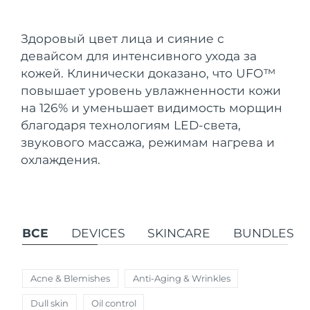
Страна доставки
Здоровый цвет лица и сияние с
Соединенные
Ожидаемая дата доставки
девайсом для интенсивного ухода за
Штаты
12/08/2026
FAQ™ Dual LED Panel
кожей. Клинически доказано, что UFO
™
повышает уровень увлажненности кожи
Ожидаемая дата доставки
Великобритания
11/08/2026
ПОДАРКИ И НАБОРЫ
на 126% и уменьшает видимость морщин
благодаря технологиям LED-света,
Ожидаемая дата доставки
Испания
звукового массажа, режимам нагрева и
11/08/2026
охлаждения.
Специальные
Ожидаемая дата доставки
Австралия
предложения
БЕСТСЕЛЛЕРЫ
14/08/2026
Ожидаемая дата доставки
Франция
11/08/2026
ВСЕ
DEVICES
SKINCARE
BUNDLES
Ожидаемая дата доставки
Германия
11/08/2026
Терапия красным светом
Acne & Blemishes
Anti-Aging & Wrinkles
Ожидаемая дата доставки
Канада
Dull skin
Oil control
15/08/2026