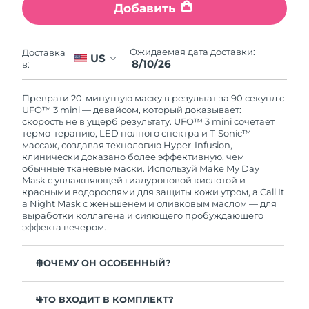
8/10/26
Добавить
Ожидаемая дата доставки
Нидерланды
8/9/26
Ожидаемая дата доставки:
Доставка
US
8/10/26
в:
Ожидаемая дата доставки
Новая Зеландия
8/9/26
Преврати 20-минутную маску в результат за 90 секунд с
UFO™ 3 mini — девайсом, который доказывает:
Ожидаемая дата доставки
Норвегия
скорость не в ущерб результату. UFO™ 3 mini сочетает
8/9/26
термо-терапию, LED полного спектра и T-Sonic™
массаж, создавая технологию Hyper-Infusion,
клинически доказано более эффективную, чем
Ожидаемая дата доставки
Оман
обычные тканевые маски. Используй Make My Day
8/12/26
Mask с увлажняющей гиалуроновой кислотой и
красными водорослями для защиты кожи утром, а Call It
Ожидаемая дата доставки
Филиппины
a Night Mask с женьшенем и оливковым маслом — для
8/12/26
выработки коллагена и сияющего пробуждающего
эффекта вечером.
Ожидаемая дата доставки
Польша
8/10/26
ПОЧЕМУ ОН ОСОБЕННЫЙ?
Ожидаемая дата доставки
Португалия
Клинически доказано: увеличивает увлажненность
8/9/26
кожи на 126 % за 2 минуты, сокращает морщины за
ЧТО ВХОДИТ В КОМПЛЕКТ?