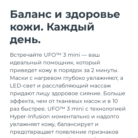
ШВЕДСКИЙ УХОД ЗА КОЖЕЙ
Баланс и здоровье
кожи. Каждый
Ожидаемая дата доставки
Австралия
8/12/26
день.
Очищение кожи
Лифтинг
Ожидаемая дата доставки
Австрия
LUNA™ 4 набор
BEAR™ 2 набор
8/9/26
Встречайте UFO™ 3 mini — ваш
Anti-aging massage
Microcurrent toning
идеальный помощник, который
Ожидаемая дата доставки
Бахрейн
8/10/26
приведет кожу в порядок за 2 минуты.
Увлажнение
Забота о полости рта
Маски с нагревом глубоко увлажняют, а
LUNA™ 4 Plus
BEAR™ 2 go
Ожидаемая дата доставки
Бельгия
UFO™ 3 набор
issa™ 4
LED-свет и расслабляющий массаж
8/9/26
Massage, LED heating
Microcurrent toning on-the-go
FAQ™ АНТИВОЗРАСТНОЙ УХОД
придают лицу здоровое сияние.
Больше
Deep facial hydration
Hybrid silicone sonic toothbrush
Ожидаемая дата доставки
эффекта, чем от тканевых масок и в 10
Бермудские о-ва
8/15/26
NEW
раз быстрее. UFO™ 3 mini с технологией
LUNA™ 4 Men
BEAR™ 2 eyes & lips
UFO™ 3 LED
issa™ 4 plus
Hyper-Infusion моментально и надолго
For men, anti-aging massage
Microcurrent line smoothing device
Босния и
Ожидаемая дата доставки
Near-infrared and red light therapy
увлажняет кожу, балансирует и
Smart hybrid silicone sonic toothbrush
Герцеговина
8/12/26
device
Омоложение
LED-процедуры
предотвращает появление признаков