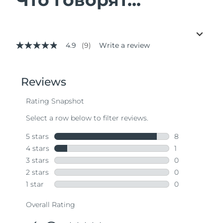
4.9
(9)
Write a review
4.9
out
of
5
stars,
average
rating
value.
Read
9
Reviews.
Same
page
link.