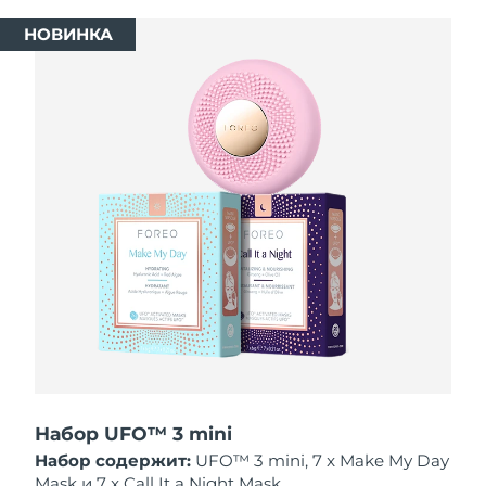
8/11/26
НОВИНКА
Ожидаемая дата доставки
Израиль
8/13/26
Ожидаемая дата доставки
Италия
8/9/26
Ожидаемая дата доставки
Япония
8/12/26
Ожидаемая дата доставки
Джерси
8/14/26
Ожидаемая дата доставки
Казахстан
8/11/26
Ожидаемая дата доставки
Кувейт
8/9/26
Набор UFO™ 3 mini
Ожидаемая дата доставки
Латвия
8/9/26
Набор содержит:
UFO™ 3 mini, 7 x Make My Day
Mask и 7 x Call It a Night Mask