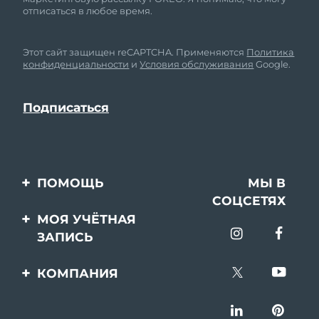
отписаться в любое время.
Этот сайт защищен reCAPTCHA. Применяются
Политика
конфиденциальности
и
Условия обслуживания
Google.
ПОМОЩЬ
МЫ В
СОЦСЕТЯХ
Свяжитесь с нами
МОЯ УЧЁТНАЯ
ЗАПИСЬ
Заказ и доставка
Регистрация продукта
Гарантия и возврат
КОМПАНИЯ
Поддержка
Вопросы и ответы
О FOREO