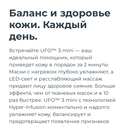
ШВЕДСКИЙ УХОД ЗА КОЖЕЙ
Баланс и здоровье
кожи. Каждый
Ожидаемая дата доставки
Австралия
11/08/2026
день.
Очищение кожи
Лифтинг
Ожидаемая дата доставки
Австрия
LUNA™ 4 набор
BEAR™ 2 набор
08/08/2026
Встречайте UFO™ 3 mini — ваш
Anti-aging massage
Microcurrent toning
идеальный помощник, который
Ожидаемая дата доставки
Бахрейн
09/08/2026
приведет кожу в порядок за 2 минуты.
Увлажнение
Забота о полости рта
Маски с нагревом глубоко увлажняют, а
LUNA™ 4 Plus
BEAR™ 2 go
Ожидаемая дата доставки
Бельгия
UFO™ 3 набор
issa™ 4
LED-свет и расслабляющий массаж
08/08/2026
Massage, LED heating
Microcurrent toning on-the-go
FAQ™ АНТИВОЗРАСТНОЙ УХОД
придают лицу здоровое сияние.
Больше
Deep facial hydration
Hybrid silicone sonic toothbrush
Ожидаемая дата доставки
эффекта, чем от тканевых масок и в 10
Бермудские о-ва
14/08/2026
NEW
раз быстрее. UFO™ 3 mini с технологией
LUNA™ 4 Men
BEAR™ 2 eyes & lips
UFO™ 3 LED
issa™ 4 plus
Hyper-Infusion моментально и надолго
For men, anti-aging massage
Microcurrent line smoothing device
Босния и
Ожидаемая дата доставки
Near-infrared and red light therapy
увлажняет кожу, балансирует и
Smart hybrid silicone sonic toothbrush
Герцеговина
11/08/2026
device
Омоложение
LED-процедуры
предотвращает появление признаков