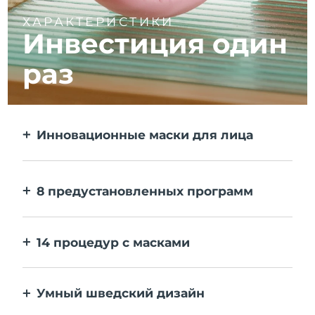
ХАРАКТЕРИСТИКИ
Инвестиция один
раз
Инновационные маски для лица
Больше эффекта, чем от тканевой маски.
В 10 раз быстрее.
8 предустановленных программ
Одним нажатием на кнопку. Выставляйте
персональные настройки в приложении.
14 процедур с масками
Идеальное сочетание технологий
повышает эффективность ингредиентов.
Умный шведский дизайн
100% водонепроницаемый и