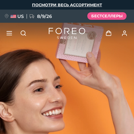
Перейти
ПОСМОТРИ ВЕСЬ АССОРТИМЕНТ
к
основному
содержанию
US
8/9/26
БЕСТСЕЛЛЕРЫ
НОВИНКА
Войти
Язык
BREAKING NEWS
Профиль пользователя
English
Deutsch
Español
Мои приборы
FAQ™ Pure Beauty-Tech Elixir
Français
Italiano
Português
Мои заказы
Polski
Svenska
Русский
Türkçe
简体中文
繁體中文
Мои адреса
issa™ Teeth Whitening Set
Мои подписки