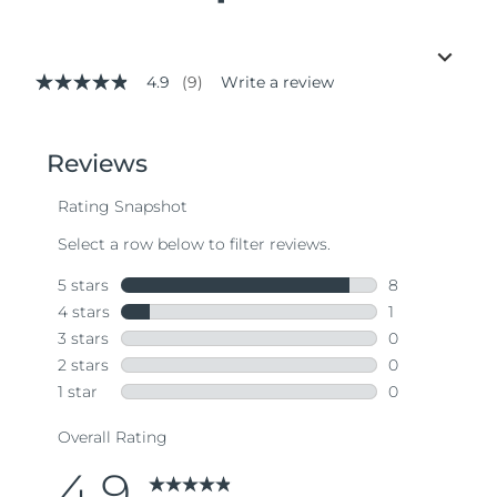
4.9
(9)
Write a review
4.9
out
of
5
stars,
average
rating
value.
Read
9
Reviews.
Same
page
link.