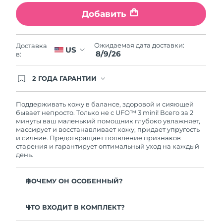
09/08/2026
Добавить
Ожидаемая дата доставки
Нидерланды
08/08/2026
Ожидаемая дата доставки:
Доставка
US
8/9/26
Ожидаемая дата доставки
в:
Новая Зеландия
08/08/2026
2 ГОДА ГАРАНТИИ
Ожидаемая дата доставки
Заказ на сайте автоматически покрывается
Норвегия
08/08/2026
полным гарантийным обслуживанием FOREO.
Это означает, что если в течение 2-х лет со дня
Поддерживать кожу в балансе, здоровой и сияющей
покупки с продуктом возникнут проблемы,
бывает непросто. Только не с UFO™ 3 mini! Всего за 2
Ожидаемая дата доставки
Оман
FOREO заменит его бесплатно.
минуты ваш маленький помощник глубоко увлажняет,
11/08/2026
массирует и восстанавливает кожу, придает упругость
и сияние. Предотвращает появление признаков
Ожидаемая дата доставки
Филиппины
старения и гарантирует оптимальный уход на каждый
11/08/2026
день.
Ожидаемая дата доставки
Польша
ПОЧЕМУ ОН ОСОБЕННЫЙ?
09/08/2026
Более эффективно и в 10 раз быстрее, чем обычная
Ожидаемая дата доставки
Португалия
тканевая маска.
ЧТО ВХОДИТ В КОМПЛЕКТ?
08/08/2026
Моментально увлажняет кожу надолго.