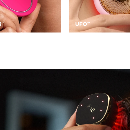
R
UFO
TM
TM