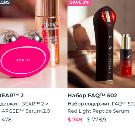
LERS
SAVE 3%
BEAR™ 2
Набор FAQ™ 502
одержит:
BEAR™ 2 и
Набор содержит:
FAQ™ 50
ARGED™ Serum 2.0
Red Light Peptide Serum
 478
$ 749
$ 778,9