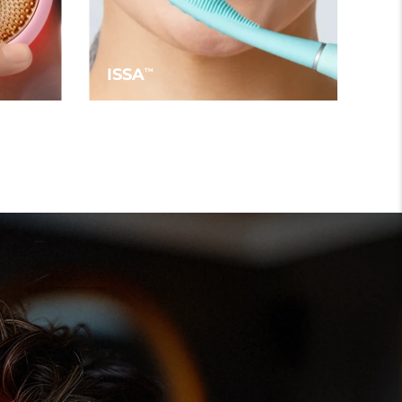
ISSA
TM