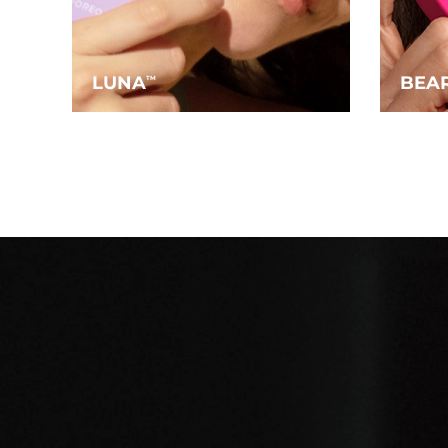
LUNA
BEA
TM