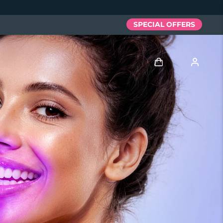
SPECIAL OFFERS
Войти
Профиль пользователя
Мои приборы
Мои заказы
Мои адреса
Мои подписки