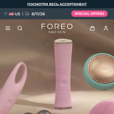
Перейти
ПОСМОТРИ ВЕСЬ АССОРТИМЕНТ
к
основному
содержанию
US
8/11/26
SPECIAL OFFERS
НОВИНКА
Войти
Язык
BREAKING NEWS
Профиль пользователя
English
Deutsch
Español
Мои приборы
FAQ™ Pure Beauty-Tech Elixir
Français
Italiano
Português
Мои заказы
Polski
Svenska
Русский
Türkçe
简体中文
繁體中文
Мои адреса
issa™ Teeth Whitening Set
Мои подписки