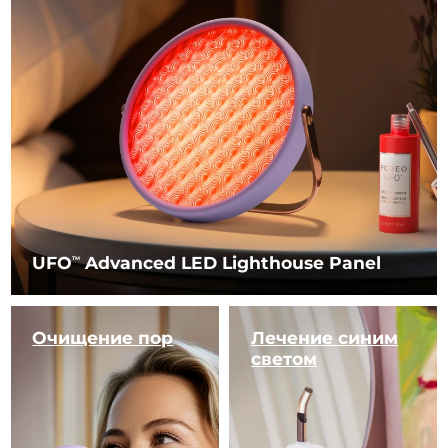
UFO
Advanced LED Lighthouse Panel
TM
Очищение пор
Лечение
синим
светом