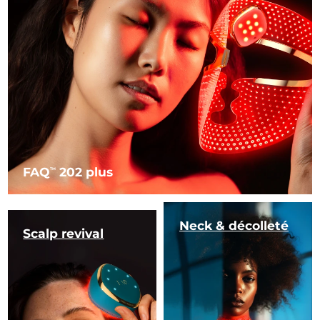
FAQ
202 plus
TM
Neck & décolleté
Scalp revival