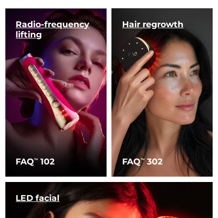
Radio-frequency
Hair regrowth
lifting
FAQ
102
FAQ
302
TM
TM
LED facial