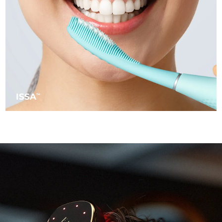
Ожидаемая дата доставки
Пуэрто-Рико
8/12/26
Ожидаемая дата доставки
Катар
8/11/26
Ожидаемая дата доставки
Реюньон
8/15/26
ISSA
TM
Ожидаемая дата доставки
Румыния
8/10/26
Ожидаемая дата доставки
Россия
8/18/26
Ожидаемая дата доставки
Саудовская Аравия
8/11/26
Ожидаемая дата доставки
Сингапур
8/12/26
Ожидаемая дата доставки