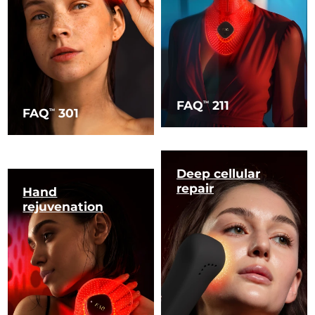
FAQ
211
TM
FAQ
301
TM
Deep cellular
repair
Hand
rejuvenation