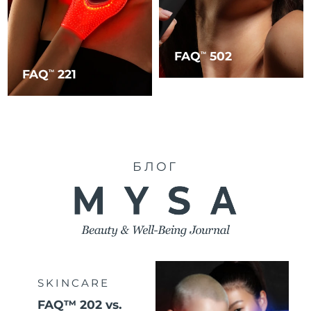
FAQ
502
TM
FAQ
221
TM
БЛОГ
SKINCARE
FAQ™ 202 vs.