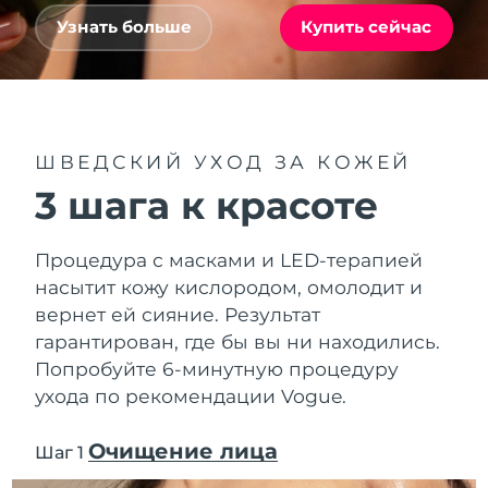
Advanced pore care essentials
For healthy hair
Ожидаемая дата доставки
18% PAP
Гибралтар
Узнать больше
Купить сейчас
Косметика
Для мужчин
8/14/26
Ожидаемая дата доставки
Греция
8/10/26
Ожидаемая дата доставки
Гонконг (САР)
ШВЕДСКИЙ УХОД ЗА КОЖЕЙ
8/11/26
Купить
3 шага к красоте
Ожидаемая дата доставки
Венгрия
8/10/26
FOREO APP
Процедура с масками и LED-терапией
Ожидаемая дата доставки
Исландия
насытит кожу кислородом, омолодит и
8/11/26
ПОДРОБНЕЕ
вернет ей сияние. Результат
гарантирован, где бы вы ни находились.
Ожидаемая дата доставки
Индонезия
8/8/26
Попробуйте 6-минутную процедуру
ухода по рекомендации Vogue.
Ожидаемая дата доставки
Ирландия
8/10/26
Очищение лица
Шаг 1
Ожидаемая дата доставки
о-в Мэн