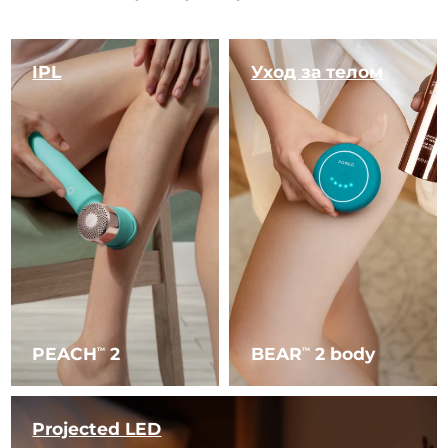
IPL
Уход за телом
PEACH
2
BEAR
2 body
TM
TM
Projected LED