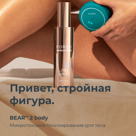
Привет, стройная
фигура.
BEAR
2 body
™
Микротоковое тонизирование для тела