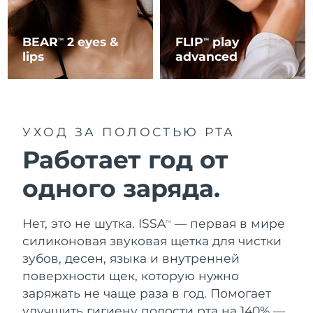
BEAR
2 eyes &
FLIP
play
TM
TM
lips
advanced
УХОД ЗА ПОЛОСТЬЮ РТА
Работает год от
одного заряда.
Нет, это не шутка. ISSA
— первая в мире
TM
силиконовая звуковая щетка для чистки
зубов, десен, языка и внутренней
поверхности щек, которую нужно
заряжать не чаще раза в год. Помогает
улучшить гигиену полости рта на 140% —