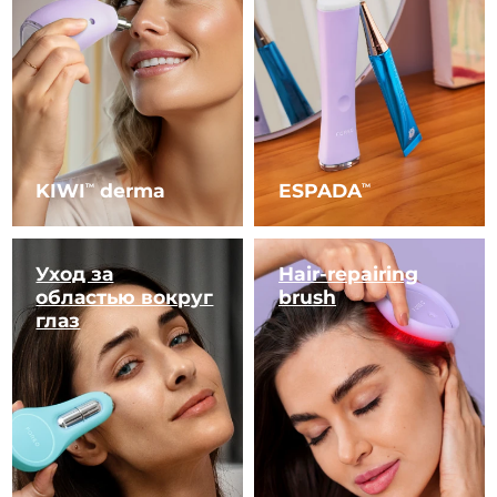
KIWI
derma
ESPADA
TM
TM
Уход за
Hair-repairing
областью вокруг
brush
глаз