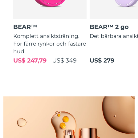
Turkiet
Förväntad leverans
8/13/26
Förenade
Förväntad leverans
8/13/26
Arabemiraten
BEAR™
BEAR™ 2 go
Komplett ansiktsträning.
Det bärbara ansikt
Storbritannien
Förväntad leverans
8/12/26
För färre rynkor och fastare
hud.
USA
Förväntad leverans
8/13/26
US$ 247,79
US$ 349
US$ 279
Uzbekistan
Förväntad leverans
8/17/26
Vietnam
Förväntad leverans
8/18/26