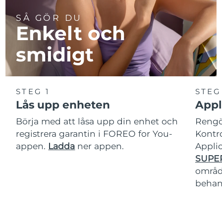
SÅ GÖR DU
Enkelt och
smidigt
STEG 1
STEG
Lås upp enheten
Appl
Börja med att låsa upp din enhet och
Rengör
registrera garantin i FOREO for You-
Kontro
appen.
Ladda
ner appen.
Applic
SUPE
område
behan