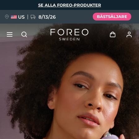
Hoppa
SE ALLA FOREO-PRODUKTER
till
huvudinnehåll
US
8/13/26
BÄSTSÄLJARE
NYHET
Logga in
Språk
BREAKING NEWS
Användarprofil
English
Deutsch
Español
Mina enheter
FAQ™ Pure Beauty-Tech Elixir
Français
Italiano
Português
Mina beställningar
Polski
Svenska
Русский
Türkçe
简体中文
繁體中文
Mina adresser
issa™ Teeth Whitening Set
Mina prenumerationer