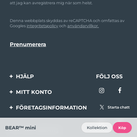
att jag kan avregistrera mig när som helst.
Denna webbplats skyddas av reCAPTCHA och omfattas av
Googles
integritetspolicy
och
användarvillkor.
HJÄLP
FÖLJ OSS
Kontakta oss
MITT KONTO
Beställningar & leverans
Produktregistrering
FÖRETAGSINFORMATION
Starta chatt
Garantier & returer
Support
Om FOREO
Vanliga frågor
BEAR™ mini
Kollektion
Köp
100% säker betalning
Affiliateprogram
Batteriinformation