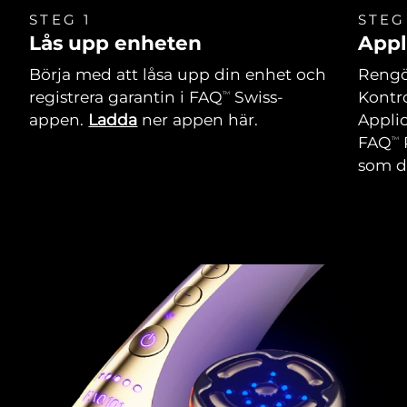
STEG 1
STEG
Lås upp enheten
Appl
Börja med att låsa upp din enhet och
Rengör
registrera garantin i FAQ
Swiss-
Kontro
TM
appen.
Ladda
ner appen här.
Applic
FAQ
TM
som du