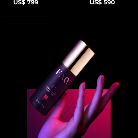
US$ 799
US$ 590
Turkiet
Förväntad leverans
8/10/26
Förenade
Förväntad leverans
8/10/26
Arabemiraten
Storbritannien
Förväntad leverans
8/9/26
USA
Förväntad leverans
8/10/26
Uzbekistan
Förväntad leverans
8/14/26
Vietnam
Förväntad leverans
8/15/26