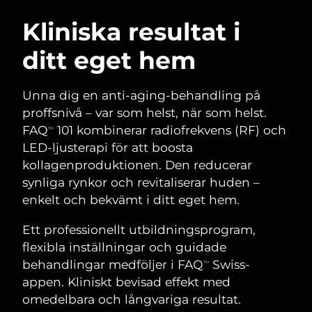
SVENSK SKÖNHETSRUTIN
Österrike
Förväntad leverans
8/9/26
Kliniska resultat i
ditt eget hem
Bahrain
Förväntad leverans
8/10/26
Ansiktsrengöring
Ansiktslyft
Belgien
Förväntad leverans
8/9/26
Unna dig en anti-aging-behandling på
LUNA™ 4-paket
BEAR™ 2-paket
proffsnivå – var som helst, när som helst.
Bermuda
Förväntad leverans
8/15/26
Anti-aging massage
Microcurrent toning
FAQ
101 kombinerar radiofrekvens (RF) och
TM
LED-ljusterapi för att boosta
Bosnien och
Förväntad leverans
8/12/26
kollagenproduktionen. Den reducerar
Återfuktning
Munvård
Hercegovina
LUNA™ 4 Plus
BEAR™ 2 go
synliga rynkor och revitaliserar huden –
UFO™ 3-paket
issa™ 4
Massage, LED heating
Microcurrent toning on-the-go
enkelt och bekvämt i ditt eget hem.
Brunei
Förväntad leverans
8/14/26
FAQ™ ANTI-AGING-BEHANDLING
Deep facial hydration
Hybrid silicone sonic toothbrush
Ett professionellt utbildningsprogram,
Bulgarien
Förväntad leverans
8/9/26
NEW
flexibla inställningar och guidade
LUNA™ 4 Men
BEAR™ 2 eyes & lips
UFO™ 3 LED
issa™ 4 plus
behandlingar medföljer i FAQ
Swiss-
Kanada
TM
For men, anti-aging massage
Microcurrent line smoothing device
Förväntad leverans
8/13/26
Near-infrared and red light therapy
appen. Kliniskt bevisad effekt med
Smart hybrid silicone sonic toothbrush
device
Anti-aging
LED-behandlingar
Chile
omedelbara och långvariga resultat.
Förväntad leverans
8/13/26