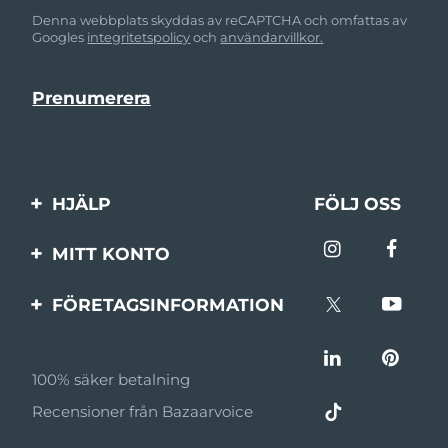
Denna webbplats skyddas av reCAPTCHA och omfattas av
Googles
integritetspolicy
och
användarvillkor.
HJÄLP
FÖLJ OSS
Kontakta oss
MITT KONTO
Beställningar & leverans
Produktregistrering
FÖRETAGSINFORMATION
Garantier & returer
Support
Om FOREO
Vanliga frågor
100% säker betalning
Affiliateprogram
Batteriinformation
Recensioner från Bazaarvoice
Affiliate-nyheter