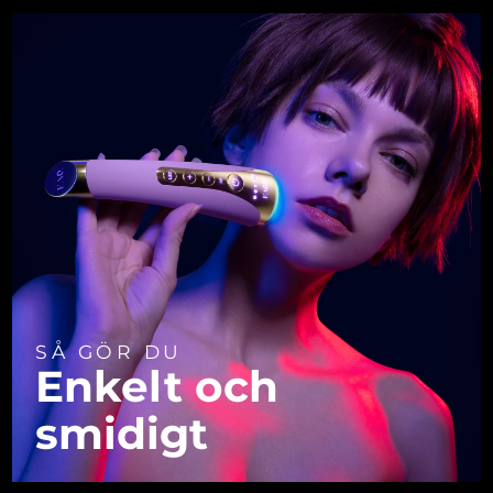
SÅ GÖR DU
Enkelt och
smidigt