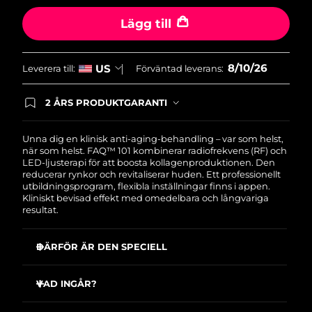
sida.
Filippinerna
Förväntad leverans
8/12/26
Lägg till
Polen
Förväntad leverans
8/10/26
8/10/26
US
Leverera till:
Förväntad leverans:
Portugal
Förväntad leverans
8/9/26
2 ÅRS PRODUKTGARANTI
Puerto Rico
Förväntad leverans
8/11/26
Produkten levereras med FOREOs heltäckande
garanti. Det betyder att vi byter ut produkten
utan extra kostnad om du får problem med den
Unna dig en klinisk anti-aging-behandling – var som helst,
Qatar
Förväntad leverans
8/10/26
inom två år efter inköpsdatum.
när som helst. FAQ™ 101 kombinerar radiofrekvens (RF) och
LED-ljusterapi för att boosta kollagenproduktionen. Den
reducerar rynkor och revitaliserar huden. Ett professionellt
Réunion
Förväntad leverans
8/14/26
utbildningsprogram, flexibla inställningar finns i appen.
Kliniskt bevisad effekt med omedelbara och långvariga
Rumänien
resultat.
Förväntad leverans
8/9/26
Ryssland
Förväntad leverans
8/17/26
DÄRFÖR ÄR DEN SPECIELL
Reducerar ansiktsrynkor med mer än 12% redan vid
Saudiarabien
Förväntad leverans
8/10/26
första användningen
VAD INGÅR?
Synbart jämnare och klarare hudton redan efter första
Singapore
FAQ
101
Förväntad leverans
8/11/26
™
användningen