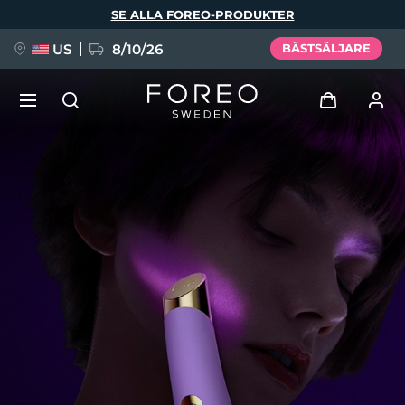
Hoppa
SE ALLA FOREO-PRODUKTER
till
huvudinnehåll
US
8/10/26
BÄSTSÄLJARE
NYHET
Logga in
Språk
BREAKING NEWS
Användarprofil
English
Deutsch
Español
Mina enheter
FAQ™ Pure Beauty-Tech Elixir
Français
Italiano
Português
Mina beställningar
Polski
Svenska
Русский
Türkçe
简体中文
繁體中文
Mina adresser
issa™ Teeth Whitening Set
Mina prenumerationer