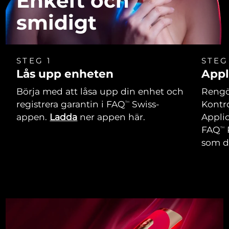
Enkelt och
smidigt
STEG 1
STEG
Lås upp enheten
Appl
Börja med att låsa upp din enhet och
Rengör
registrera garantin i FAQ
Swiss-
Kontro
TM
appen.
Ladda
ner appen här.
Applic
FAQ
TM
som du