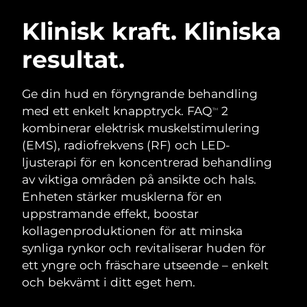
SVENSK SKÖNHETSRUTIN
Österrike
Förväntad leverans
8/9/26
Klinisk kraft. Kliniska
resultat.
Bahrain
Förväntad leverans
8/10/26
Ansiktsrengöring
Ansiktslyft
Belgien
Förväntad leverans
8/9/26
Ge din hud en föryngrande behandling
LUNA™ 4-paket
BEAR™ 2-paket
med ett enkelt knapptryck. FAQ
2
TM
Bermuda
Förväntad leverans
8/15/26
Anti-aging massage
Microcurrent toning
kombinerar elektrisk muskelstimulering
(EMS), radiofrekvens (RF) och LED-
Bosnien och
Förväntad leverans
8/12/26
ljusterapi för en koncentrerad behandling
Återfuktning
Munvård
Hercegovina
LUNA™ 4 Plus
BEAR™ 2 go
av viktiga områden på ansikte och hals.
UFO™ 3-paket
issa™ 4
Massage, LED heating
Microcurrent toning on-the-go
Enheten stärker musklerna för en
Brunei
Förväntad leverans
8/14/26
FAQ™ ANTI-AGING-BEHANDLING
Deep facial hydration
Hybrid silicone sonic toothbrush
uppstramande effekt, boostar
Bulgarien
kollagenproduktionen för att minska
Förväntad leverans
8/9/26
NEW
LUNA™ 4 Men
BEAR™ 2 eyes & lips
synliga rynkor och revitaliserar huden för
UFO™ 3 LED
issa™ 4 plus
Kanada
For men, anti-aging massage
Microcurrent line smoothing device
Förväntad leverans
8/13/26
ett yngre och fräschare utseende – enkelt
Near-infrared and red light therapy
Smart hybrid silicone sonic toothbrush
och bekvämt i ditt eget hem.
device
Anti-aging
LED-behandlingar
Chile
Förväntad leverans
8/13/26