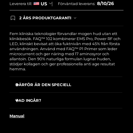
8/10/26
US
Leverera till:
Förväntad leverans:
Slovakien
Förväntad leverans
8/9/26
2 ÅRS PRODUKTGARANTI
Produkten levereras med FOREOs heltäckande
Slovenien
Förväntad leverans
8/9/26
garanti. Det betyder att vi byter ut produkten
utan extra kostnad om du får problem med den
Fem kliniska teknologier förvandlar mogen hud utan ett
inom två år efter inköpsdatum.
klinikbesök. FAQ™ 102 kombinerar EMS Pro, Power RF och
Sydafrika
Förväntad leverans
8/17/26
LED, kliniskt bevisat att öka fuktnivån med 45% från första
användningen. Använd med FAQ™ P1 Primer som leder
Sydkorea
microcurrent och ger näring med 17 aminosyror och
Förväntad leverans
8/11/26
allantoin. Den 90% naturliga formulan lugnar huden,
stödjer kollagen och ger professionella anti age resultat
Spanien
Förväntad leverans
8/9/26
hemma.
Sverige
Förväntad leverans
8/9/26
DÄRFÖR ÄR DEN SPECIELL
EMS-Pro når ansiktsmuskler djupare än standard
Schweiz
Förväntad leverans
8/9/26
mikroström för att tona, strama åt och lyfta hud.
VAD INGÅR?
Power-RF med uppvärmda våglängder stimulerar
Taiwan
Förväntad leverans
8/14/26
FAQ
102
™
kollagen, elastin och nya celler samt skulpterar fett.
Manual
FAQ
P1
™
Anti-Shock System™ autojusterar elektrisk ström till din
Thailand
Förväntad leverans
8/13/26
hud för helt chockfria behandlingar.
USB-laddkabel
Fullspektrums-LED med rödljus ökar kollagen för att