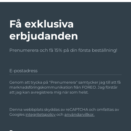
Få exklusiva
erbjudanden
Prenumerera och få 15% på din första beställning!
E-postadress
Genom att trycka på "Prenumerera" samtycker jag till att få
marknadsföringskommunikation från FOREO. Jag förstår
att jag kan avregistrera mig när som helst.
Denna webbplats skyddas av reCAPTCHA och omfattas av
Googles
integritetspolicy
och
användarvillkor.