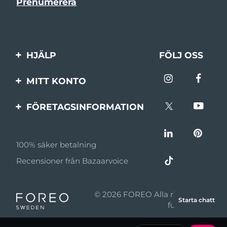
HJÄLP
FÖLJ OSS
Kontakta oss
MITT KONTO
Beställningar & leverans
Produktregistrering
FÖRETAGSINFORMATION
Garantier & returer
Support
Om FOREO
Vanliga frågor
100% säker betalning
Affiliateprogram
Batteriinformation
Recensioner från Bazaarvoice
Affiliate-nyheter
MYSA
© 2026 FOREO Alla rättigheter
Starta chatt
Återförsäljare
förbehållna
Användningsvillkor