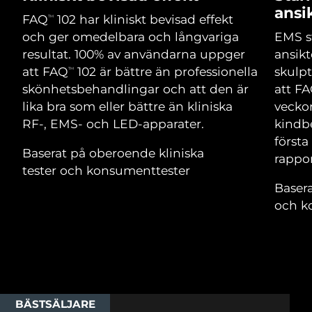
Advanced pore care essentials
For healthy hair
ansi
18% PAP
Israel
Förväntad leverans
8/13/26
FAQ
102 har kliniskt bevisad effekt
TM
Kosmetika
Man
och ger omedelbara och långvariga
EMS s
Italien
Förväntad leverans
8/9/26
resultat. 100% av användarna uppger
ansikt
att FAQ
102 är bättre än professionella
skulpt
TM
Japan
Förväntad leverans
8/12/26
skönhetsbehandlingar och att den är
att F
lika bra som eller bättre än kliniska
vecko
Handla allt
Jersey
Förväntad leverans
8/14/26
RF-, EMS- och LED-apparater.
kindbe
först
Kazakstan
Förväntad leverans
8/11/26
Baserat på oberoende kliniska
rappor
FOREO APP
tester och konsumenttester
Kuwait
Förväntad leverans
8/9/26
Basera
OM FOREO
och k
Lettland
Förväntad leverans
8/9/26
Libanon
Förväntad leverans
8/10/26
Litauen
Förväntad leverans
8/9/26
BÄSTSÄLJARE
Luxemburg
Förväntad leverans
8/9/26