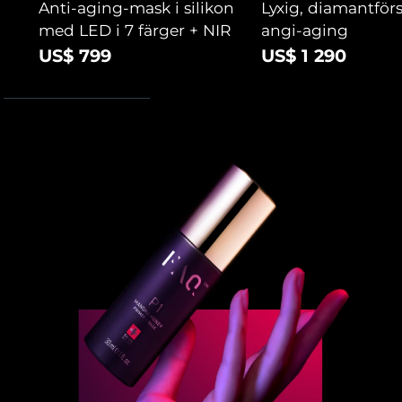
Anti-aging-mask i silikon
Lyxig, diamantför
med LED i 7 färger + NIR
angi-aging
US$ 799
US$ 1 290