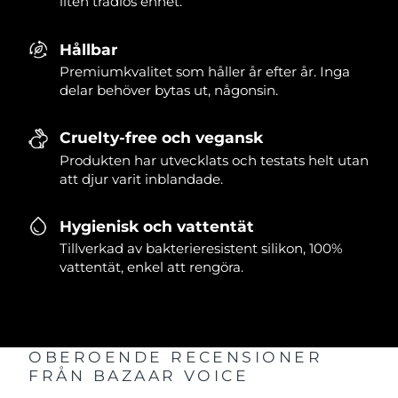
liten trådlös enhet.
Hållbar
Premiumkvalitet som håller år efter år. Inga
delar behöver bytas ut, någonsin.
Cruelty-free och vegansk
Produkten har utvecklats och testats helt utan
att djur varit inblandade.
Hygienisk och vattentät
Tillverkad av bakterieresistent silikon, 100%
vattentät, enkel att rengöra.
OBEROENDE RECENSIONER
FRÅN BAZAAR VOICE