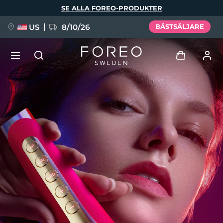
Hoppa
SE ALLA FOREO-PRODUKTER
till
huvudinnehåll
US
8/10/26
BÄSTSÄLJARE
NYHET
Logga in
Språk
BREAKING NEWS
Användarprofil
English
Deutsch
Español
Mina enheter
FAQ™ Pure Beauty-Tech Elixir
Français
Italiano
Português
Mina beställningar
Polski
Svenska
Русский
Türkçe
简体中文
繁體中文
Mina adresser
issa™ Teeth Whitening Set
Mina prenumerationer