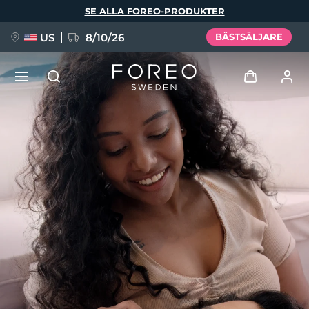
Hoppa
SE ALLA FOREO-PRODUKTER
till
huvudinnehåll
US
8/10/26
BÄSTSÄLJARE
NYHET
Logga in
Språk
BREAKING NEWS
Användarprofil
English
Deutsch
Español
Mina enheter
FAQ™ Pure Beauty-Tech Elixir
Français
Italiano
Português
Mina beställningar
Polski
Svenska
Русский
Türkçe
简体中文
繁體中文
Mina adresser
issa™ Teeth Whitening Set
Mina prenumerationer