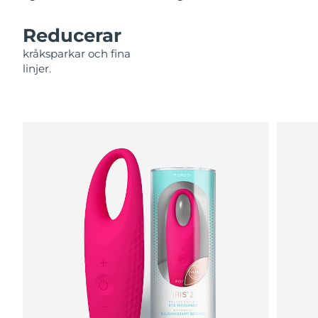
Filippinerna
Förväntad leverans
8/12/26
Reducerar
Polen
Förväntad leverans
8/10/26
kråksparkar och fina
linjer.
Portugal
Förväntad leverans
8/9/26
Puerto Rico
Förväntad leverans
8/11/26
Qatar
Förväntad leverans
8/10/26
Réunion
Förväntad leverans
8/14/26
Rumänien
Förväntad leverans
8/9/26
Ryssland
Förväntad leverans
8/17/26
Saudiarabien
Förväntad leverans
8/10/26
Singapore
Förväntad leverans
8/11/26