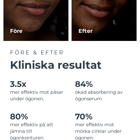
Macao SAR
Förväntad leverans
8/11/26
Malaysia
Förväntad leverans
8/12/26
Före
Efter
Malta
Förväntad leverans
8/9/26
FÖRE & EFTER
Mexiko
Förväntad leverans
8/13/26
Kliniska resultat
Monaco
Förväntad leverans
8/10/26
3.5x
84%
Nederländerna
Förväntad leverans
8/9/26
mer effektiv mot påsar
ökad absorbering av
under ögonen.
ögonserum.
Nya Zeeland
Förväntad leverans
8/9/26
80%
70%
Norge
Förväntad leverans
8/9/26
mer effektiv på att
mer effektiv mot
jämna till
mörka cirklar under
Oman
Förväntad leverans
8/12/26
ögonkonturen.
ögonen.