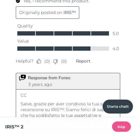
Starta chatt
IRIS™ 2
Köp