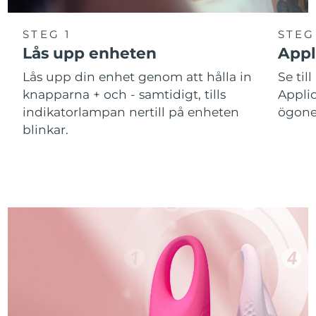
STEG 1
STEG
Lås upp enheten
Appl
Lås upp din enhet genom att hålla in
Se till
knapparna + och - samtidigt, tills
Applic
indikatorlampan nertill på enheten
ögone
blinkar.