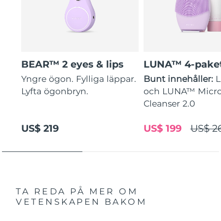
BEAR™ 2 eyes & lips
LUNA™ 4-pake
Yngre ögon. Fylliga läppar.
Bunt innehåller:
Lyfta ögonbryn.
och LUNA™ Micr
Cleanser 2.0
US$ 219
US$ 199
US$ 2
TA REDA PÅ MER OM
VETENSKAPEN BAKOM