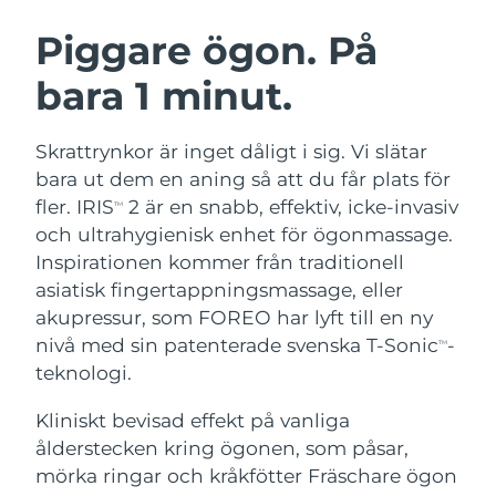
SVENSK SKÖNHETSRUTIN
Österrike
Förväntad leverans
8/9/26
Piggare ögon. På
bara 1 minut.
Bahrain
Förväntad leverans
8/10/26
Ansiktsrengöring
Ansiktslyft
Belgien
Förväntad leverans
8/9/26
Skrattrynkor är inget dåligt i sig. Vi slätar
LUNA™ 4-paket
BEAR™ 2-paket
bara ut dem en aning så att du får plats för
Bermuda
Förväntad leverans
8/15/26
Anti-aging massage
Microcurrent toning
fler. IRIS
2 är en snabb, effektiv, icke-invasiv
TM
och ultrahygienisk enhet för ögonmassage.
Bosnien och
Förväntad leverans
8/12/26
Inspirationen kommer från traditionell
Återfuktning
Munvård
Hercegovina
LUNA™ 4 Plus
BEAR™ 2 go
asiatisk fingertappningsmassage, eller
UFO™ 3-paket
issa™ 4
Massage, LED heating
Microcurrent toning on-the-go
akupressur, som FOREO har lyft till en ny
Brunei
Förväntad leverans
8/14/26
FAQ™ ANTI-AGING-BEHANDLING
Deep facial hydration
Hybrid silicone sonic toothbrush
nivå med sin patenterade svenska T-Sonic
-
TM
Bulgarien
teknologi.
Förväntad leverans
8/9/26
NEW
LUNA™ 4 Men
BEAR™ 2 eyes & lips
UFO™ 3 LED
issa™ 4 plus
Kliniskt bevisad effekt på vanliga
Kanada
For men, anti-aging massage
Microcurrent line smoothing device
Förväntad leverans
8/13/26
Near-infrared and red light therapy
ålderstecken kring ögonen, som påsar,
Smart hybrid silicone sonic toothbrush
device
Anti-aging
LED-behandlingar
Chile
mörka ringar och kråkfötter Fräschare ögon
Förväntad leverans
8/13/26