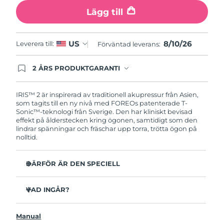
Turkiet
Förväntad leverans
8/10/26
Lägg till
Förenade
Förväntad leverans
8/10/26
Arabemiraten
8/10/26
US
Leverera till:
Förväntad leverans:
Storbritannien
Förväntad leverans
8/9/26
2 ÅRS PRODUKTGARANTI
Produkten levereras med FOREOs heltäckande
garanti. Det betyder att vi byter ut produkten
USA
Förväntad leverans
8/10/26
utan extra kostnad om du får problem med den
IRIS™ 2 är inspirerad av traditionell akupressur från Asien,
inom två år efter inköpsdatum.
som tagits till en ny nivå med FOREOs patenterade T-
Sonic™-teknologi från Sverige. Den har kliniskt bevisad
Uzbekistan
Förväntad leverans
8/14/26
effekt på ålderstecken kring ögonen, samtidigt som den
lindrar spänningar och fräschar upp torra, trötta ögon på
Vietnam
Förväntad leverans
8/15/26
nolltid.
DÄRFÖR ÄR DEN SPECIELL
Oftalmologiskt testad, säker och effektiv enhet för
ögonvård.
VAD INGÅR?
3,5x mer effektiv mot mörka ringar under ögonen*
IRIS
2
™
Minskar mörka ringar med 70% och kråkfötter och fina
Manual
USB-laddkabel
linjer med 43%*