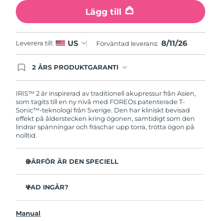
Lägg till
Turkiet
Förväntad leverans
11/08/2026
Förenade
8/11/26
US
Förväntad leverans
11/08/2026
Leverera till:
Förväntad leverans:
Arabemiraten
2 ÅRS PRODUKTGARANTI
Storbritannien
Förväntad leverans
10/08/2026
Produkten levereras med FOREOs heltäckande
garanti. Det betyder att vi byter ut produkten
utan extra kostnad om du får problem med den
IRIS™ 2 är inspirerad av traditionell akupressur från Asien,
USA
Förväntad leverans
11/08/2026
inom två år efter inköpsdatum.
som tagits till en ny nivå med FOREOs patenterade T-
Sonic™-teknologi från Sverige. Den har kliniskt bevisad
Uzbekistan
Förväntad leverans
15/08/2026
effekt på ålderstecken kring ögonen, samtidigt som den
lindrar spänningar och fräschar upp torra, trötta ögon på
nolltid.
Vietnam
Förväntad leverans
16/08/2026
DÄRFÖR ÄR DEN SPECIELL
Oftalmologiskt testad, säker och effektiv enhet för
ögonvård.
VAD INGÅR?
3,5x mer effektiv mot mörka ringar under ögonen*
IRIS
2
™
Minskar mörka ringar med 70% och kråkfötter och fina
Manual
USB-laddkabel
linjer med 43%*