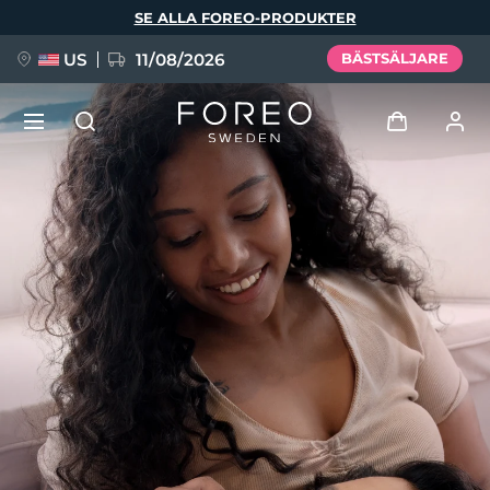
Hoppa
SE ALLA FOREO-PRODUKTER
till
huvudinnehåll
US
11/08/2026
BÄSTSÄLJARE
NYHET
Logga in
Språk
BREAKING NEWS
Användarprofil
English
Deutsch
Español
Mina enheter
FAQ™ Pure Beauty-Tech Elixir
Français
Italiano
Português
Mina beställningar
Polski
Svenska
Русский
Türkçe
简体中文
繁體中文
Mina adresser
issa™ Teeth Whitening Set
Mina prenumerationer