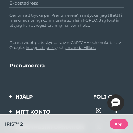
E-postadress
Genom att trycka på "Prenumerera" samtycker jag till att få
marknadsföringskommunikation från FOREO. Jag förstår
att jag kan avregistrera mig när som helst.
Denna webbplats skyddas av reCAPTCHA och omfattas av
Googles
integritetspolicy
och
användarvillkor.
HJÄLP
FÖLJ OSS
Kontakta oss
MITT KONTO
Beställningar & leverans
IRIS™ 2
Produktregistrering
Köp
FÖRETAGSINFORMATION
Garantier & returer