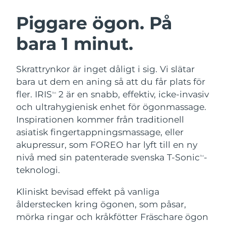
SVENSK SKÖNHETSRUTIN
Österrike
Förväntad leverans
10/08/2026
Piggare ögon. På
bara 1 minut.
Bahrain
Förväntad leverans
11/08/2026
Ansiktsrengöring
Ansiktslyft
Belgien
Förväntad leverans
10/08/2026
Skrattrynkor är inget dåligt i sig. Vi slätar
LUNA™ 4-paket
BEAR™ 2-paket
bara ut dem en aning så att du får plats för
Bermuda
Förväntad leverans
16/08/2026
Anti-aging massage
Microcurrent toning
fler. IRIS
2 är en snabb, effektiv, icke-invasiv
TM
och ultrahygienisk enhet för ögonmassage.
Bosnien och
Förväntad leverans
13/08/2026
Inspirationen kommer från traditionell
Återfuktning
Munvård
Hercegovina
LUNA™ 4 Plus
BEAR™ 2 go
asiatisk fingertappningsmassage, eller
UFO™ 3-paket
issa™ 4
Massage, LED heating
Microcurrent toning on-the-go
akupressur, som FOREO har lyft till en ny
Brunei
Förväntad leverans
15/08/2026
FAQ™ ANTI-AGING-BEHANDLING
Deep facial hydration
Hybrid silicone sonic toothbrush
nivå med sin patenterade svenska T-Sonic
-
TM
Bulgarien
teknologi.
Förväntad leverans
10/08/2026
NEW
LUNA™ 4 Men
BEAR™ 2 eyes & lips
UFO™ 3 LED
issa™ 4 plus
Kliniskt bevisad effekt på vanliga
Kanada
For men, anti-aging massage
Microcurrent line smoothing device
Förväntad leverans
14/08/2026
Near-infrared and red light therapy
ålderstecken kring ögonen, som påsar,
Smart hybrid silicone sonic toothbrush
device
Anti-aging
LED-behandlingar
Chile
mörka ringar och kråkfötter Fräschare ögon
Förväntad leverans
14/08/2026