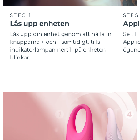
STEG 1
STEG
Lås upp enheten
Appl
Lås upp din enhet genom att hålla in
Se till
knapparna + och - samtidigt, tills
Applic
indikatorlampan nertill på enheten
ögone
blinkar.