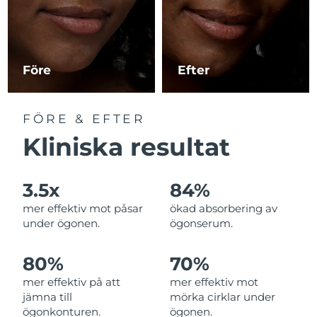
Luxemburg
Förväntad leverans
10/08/2026
Macao SAR
Förväntad leverans
12/08/2026
Före
Efter
Malaysia
Förväntad leverans
13/08/2026
Malta
Förväntad leverans
10/08/2026
FÖRE & EFTER
Kliniska resultat
Mexiko
Förväntad leverans
14/08/2026
Monaco
Förväntad leverans
11/08/2026
3.5x
84%
Nederländerna
mer effektiv mot påsar
ökad absorbering av
Förväntad leverans
10/08/2026
under ögonen.
ögonserum.
Nya Zeeland
Förväntad leverans
10/08/2026
80%
70%
Norge
Förväntad leverans
10/08/2026
mer effektiv på att
mer effektiv mot
jämna till
mörka cirklar under
Oman
Förväntad leverans
13/08/2026
ögonkonturen.
ögonen.