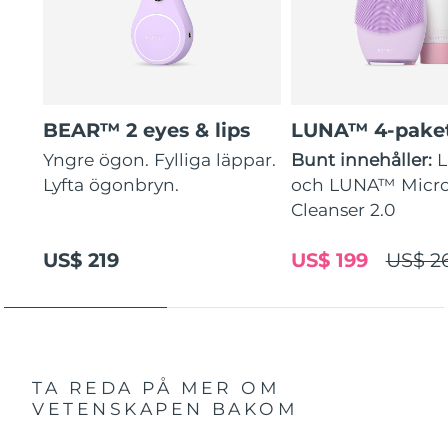
BEAR™ 2 eyes & lips
LUNA™ 4-pake
Yngre ögon. Fylliga läppar.
Bunt innehåller:
Lyfta ögonbryn.
och LUNA™ Micr
Cleanser 2.0
US$ 219
US$ 199
US$ 2
TA REDA PÅ MER OM
VETENSKAPEN BAKOM