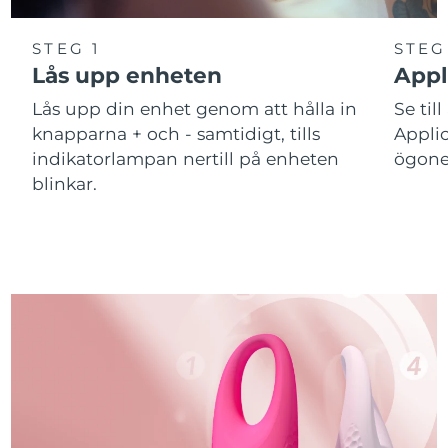
STEG 1
STEG
Lås upp enheten
Appl
Lås upp din enhet genom att hålla in
Se till
knapparna + och - samtidigt, tills
Applic
indikatorlampan nertill på enheten
ögone
blinkar.