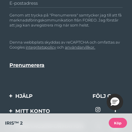
E-postadress
Genom att trycka på "Prenumerera" samtycker jag till att få
marknadsföringskommunikation från FOREO. Jag förstår
att jag kan avregistrera mig när som helst.
Denna webbplats skyddas av reCAPTCHA och omfattas av
Googles
integritetspolicy
och
användarvillkor.
HJÄLP
FÖLJ OSS
Kontakta oss
MITT KONTO
Beställningar & leverans
IRIS™ 2
Produktregistrering
Köp
FÖRETAGSINFORMATION
Garantier & returer