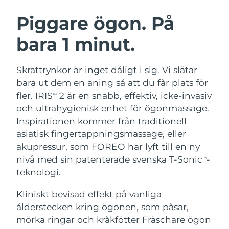
SVENSK SKÖNHETSRUTIN
Österrike
Förväntad leverans
8/10/26
Piggare ögon. På
bara 1 minut.
Bahrain
Förväntad leverans
8/11/26
Ansiktsrengöring
Ansiktslyft
Belgien
Förväntad leverans
8/10/26
Skrattrynkor är inget dåligt i sig. Vi slätar
LUNA™ 4-paket
BEAR™ 2-paket
bara ut dem en aning så att du får plats för
Bermuda
Förväntad leverans
8/16/26
Anti-aging massage
Microcurrent toning
fler. IRIS
2 är en snabb, effektiv, icke-invasiv
TM
och ultrahygienisk enhet för ögonmassage.
Bosnien och
Förväntad leverans
8/13/26
Inspirationen kommer från traditionell
Återfuktning
Munvård
Hercegovina
LUNA™ 4 Plus
BEAR™ 2 go
asiatisk fingertappningsmassage, eller
UFO™ 3-paket
issa™ 4
Massage, LED heating
Microcurrent toning on-the-go
akupressur, som FOREO har lyft till en ny
Brunei
Förväntad leverans
8/15/26
FAQ™ ANTI-AGING-BEHANDLING
Deep facial hydration
Hybrid silicone sonic toothbrush
nivå med sin patenterade svenska T-Sonic
-
TM
Bulgarien
teknologi.
Förväntad leverans
8/10/26
NEW
LUNA™ 4 Men
BEAR™ 2 eyes & lips
UFO™ 3 LED
issa™ 4 plus
Kliniskt bevisad effekt på vanliga
Kanada
For men, anti-aging massage
Microcurrent line smoothing device
Förväntad leverans
8/14/26
Near-infrared and red light therapy
ålderstecken kring ögonen, som påsar,
Smart hybrid silicone sonic toothbrush
device
Anti-aging
LED-behandlingar
Chile
mörka ringar och kråkfötter Fräschare ögon
Förväntad leverans
8/14/26