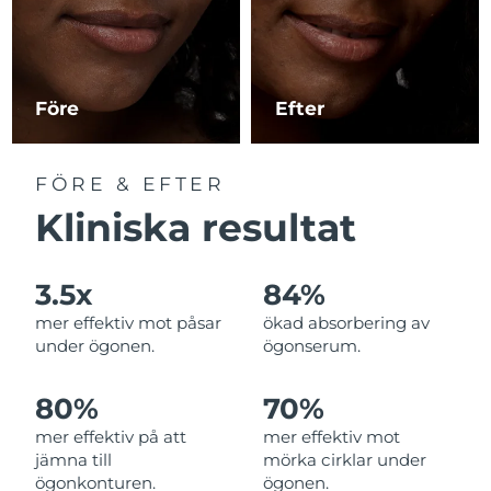
Macao SAR
Förväntad leverans
8/12/26
Malaysia
Förväntad leverans
8/13/26
Före
Efter
Malta
Förväntad leverans
8/10/26
FÖRE & EFTER
Mexiko
Förväntad leverans
8/14/26
Kliniska resultat
Monaco
Förväntad leverans
8/11/26
3.5x
84%
Nederländerna
Förväntad leverans
8/10/26
mer effektiv mot påsar
ökad absorbering av
under ögonen.
ögonserum.
Nya Zeeland
Förväntad leverans
8/10/26
80%
70%
Norge
Förväntad leverans
8/10/26
mer effektiv på att
mer effektiv mot
jämna till
mörka cirklar under
Oman
Förväntad leverans
8/13/26
ögonkonturen.
ögonen.