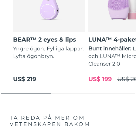
BEAR™ 2 eyes & lips
LUNA™ 4-pake
Yngre ögon. Fylliga läppar.
Bunt innehåller:
Lyfta ögonbryn.
och LUNA™ Micr
Cleanser 2.0
US$ 219
US$ 199
US$ 2
TA REDA PÅ MER OM
VETENSKAPEN BAKOM