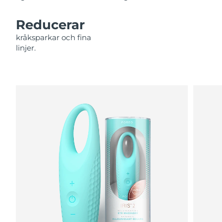
Filippinerna
Förväntad leverans
8/13/26
Reducerar
Polen
Förväntad leverans
8/11/26
kråksparkar och fina
linjer.
Portugal
Förväntad leverans
8/10/26
Puerto Rico
Förväntad leverans
8/12/26
Qatar
Förväntad leverans
8/11/26
Réunion
Förväntad leverans
8/15/26
Rumänien
Förväntad leverans
8/10/26
Ryssland
Förväntad leverans
8/18/26
Saudiarabien
Förväntad leverans
8/11/26
Singapore
Förväntad leverans
8/12/26