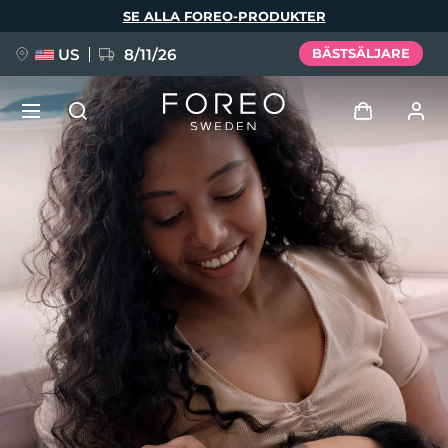
Hoppa
SE ALLA FOREO-PRODUKTER
till
huvudinnehåll
US
8/11/26
BÄSTSÄLJARE
NYHET
Logga in
Språk
BREAKING NEWS
Användarprofil
English
Deutsch
Español
Mina enheter
FAQ™ Pure Beauty-Tech Elixir
Français
Italiano
Português
Mina beställningar
Polski
Svenska
Русский
Türkçe
简体中文
繁體中文
Mina adresser
issa™ Teeth Whitening Set
Mina prenumerationer