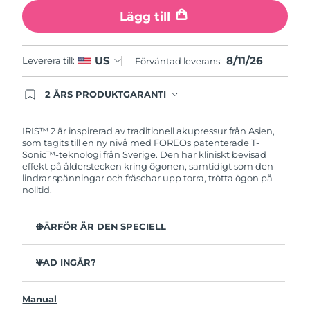
Turkiet
Förväntad leverans
8/11/26
Lägg till
Förenade
Förväntad leverans
8/11/26
Arabemiraten
8/11/26
US
Leverera till:
Förväntad leverans:
Storbritannien
Förväntad leverans
8/10/26
2 ÅRS PRODUKTGARANTI
Produkten levereras med FOREOs heltäckande
garanti. Det betyder att vi byter ut produkten
USA
Förväntad leverans
8/11/26
utan extra kostnad om du får problem med den
IRIS™ 2 är inspirerad av traditionell akupressur från Asien,
inom två år efter inköpsdatum.
som tagits till en ny nivå med FOREOs patenterade T-
Sonic™-teknologi från Sverige. Den har kliniskt bevisad
Uzbekistan
Förväntad leverans
8/15/26
effekt på ålderstecken kring ögonen, samtidigt som den
lindrar spänningar och fräschar upp torra, trötta ögon på
Vietnam
Förväntad leverans
8/16/26
nolltid.
DÄRFÖR ÄR DEN SPECIELL
Oftalmologiskt testad, säker och effektiv enhet för
ögonvård.
VAD INGÅR?
3,5x mer effektiv mot mörka ringar under ögonen*
IRIS
2
™
Minskar mörka ringar med 70% och kråkfötter och fina
Manual
USB-laddkabel
linjer med 43%*