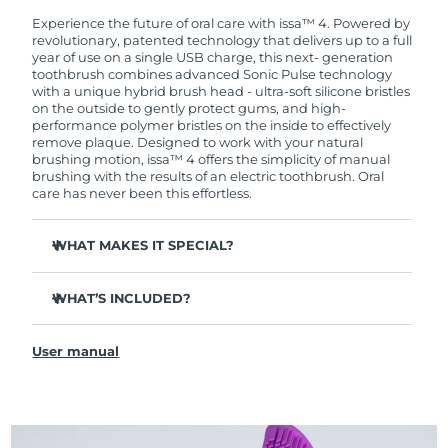
warranty coverage. This means if you experience
issues within 2-year of purchase, FOREO will
Experience the future of oral care with issa™ 4. Powered by
replace your product free of charge.
revolutionary, patented technology that delivers up to a full
year of use on a single USB charge, this next- generation
toothbrush combines advanced Sonic Pulse technology
with a unique hybrid brush head - ultra-soft silicone bristles
on the outside to gently protect gums, and high-
performance polymer bristles on the inside to effectively
remove plaque. Designed to work with your natural
brushing motion, issa™ 4 offers the simplicity of manual
brushing with the results of an electric toothbrush. Oral
care has never been this effortless.
WHAT MAKES IT SPECIAL?
Clinically proven to improve overall oral hygiene by 140%
in just 1 month.
WHAT’S INCLUDED?
Clinically proven to remove 30% more plaque than your
issa™ 4
regular manual toothbrush.
User manual
USB Charging Cable
Clinically proven to reduce gingivitis & 100% of testers
report whiter teeth.
Travel Pouch
Hybrid brush head lasts 2x longer - only needs to be
Quick Start Guide
replaced after 6 months.
issa™ Manual