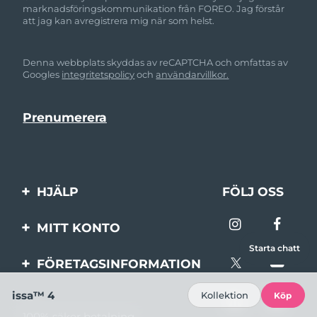
marknadsföringskommunikation från FOREO. Jag förstår
att jag kan avregistrera mig när som helst.
Denna webbplats skyddas av reCAPTCHA och omfattas av
Googles
integritetspolicy
och
användarvillkor.
HJÄLP
FÖLJ OSS
Kontakta oss
MITT KONTO
Beställningar & leverans
Starta chatt
Produktregistrering
FÖRETAGSINFORMATION
Garantier & returer
Support
Om FOREO
issa™ 4
Kollektion
Köp
Vanliga frågor
100% säker betalning