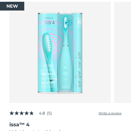
NEW
4.8
(5)
Write a review
4.8
out
issa™ 4
of
5