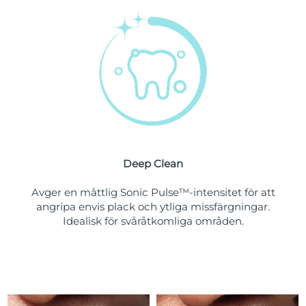
Turkiet
Förväntad leverans
8/13/26
Förenade
Förväntad leverans
8/13/26
Arabemiraten
Storbritannien
Förväntad leverans
8/12/26
USA
Förväntad leverans
8/13/26
Uzbekistan
Förväntad leverans
8/17/26
Deep Clean
Vietnam
Förväntad leverans
8/18/26
Avger en måttlig Sonic Pulse™-intensitet för att
angripa envis plack och ytliga missfärgningar.
Idealisk för svåråtkomliga områden.