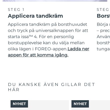
STEG 1
STEG
Applicera tandkräm
Bors
Applicera tandkräm på borsthuvudet
Börja 
och tryck på universalknappen för att
– pre
starta issa™ 4. För en personlig
Använ
borstupplevelse kan du välja mellan
borsth
olika lägen i FOREO-appen.
Ladda ner
tunga
appen för att komma igång.
DU KANSKE ÄVEN GILLAR DET
HÄR
NYHET
NYHET