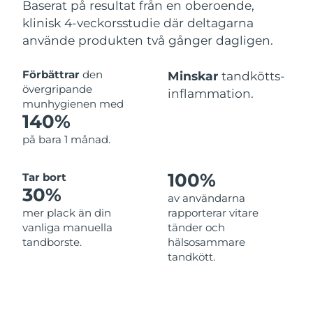
Baserat på resultat från en oberoende,
klinisk 4-veckorsstudie där deltagarna
använde produkten två gånger dagligen.
Förbättrar
den
Minskar
tandkötts-
övergripande
inflammation.
munhygienen med
140%
på bara 1 månad.
100%
Tar bort
30%
av användarna
mer plack än din
rapporterar vitare
vanliga manuella
tänder och
tandborste.
hälsosammare
tandkött.