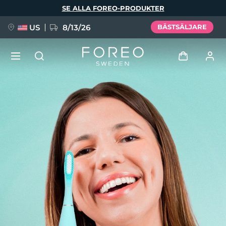
Hoppa
SE ALLA FOREO-PRODUKTER
till
huvudinnehåll
US
8/13/26
BÄSTSÄLJARE
NYHET
Logga in
Språk
BREAKING NEWS
Användarprofil
English
Deutsch
Español
Mina enheter
FAQ™ Pure Beauty-Tech Elixir
Français
Italiano
Português
Mina beställningar
Polski
Svenska
Русский
Türkçe
简体中文
繁體中文
Mina adresser
issa™ Teeth Whitening Set
Mina prenumerationer