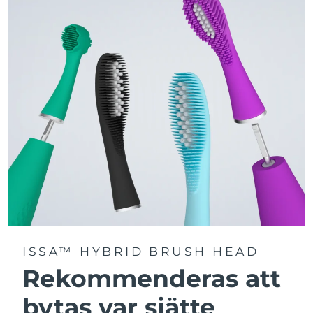
3 brushing modes: Deep Clean, Whitening & Sensitive -
designed for a personalised oral care routine.
Sonic Pulse technology delivers 11,000 pulsations per
minute for a deep, gentle full-mouth clean.
Access tailored brushing modes via the FOREO For You
app.
ISSA™ HYBRID BRUSH HEAD
Rekommenderas att
bytas var sjätte