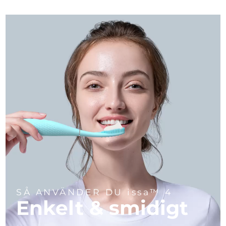
SÅ ANVÄNDER DU issa™ 4
Enkelt & smidigt