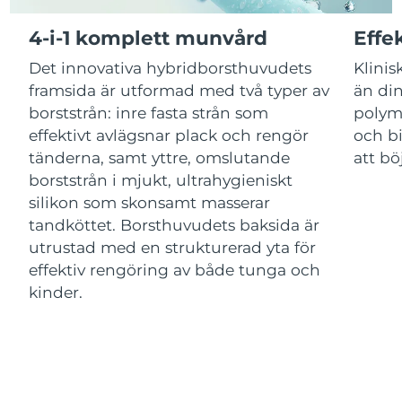
4-i-1 komplett munvård
Effe
Macao SAR
Förväntad leverans
8/14/26
Det innovativa hybridborsthuvudets
Klinis
Malaysia
Förväntad leverans
8/15/26
framsida är utformad med två typer av
än din
borststrån: inre fasta strån som
polym
Malta
Förväntad leverans
8/12/26
effektivt avlägsnar plack och rengör
och bi
tänderna, samt yttre, omslutande
att bö
Mexiko
Förväntad leverans
8/16/26
borststrån i mjukt, ultrahygieniskt
silikon som skonsamt masserar
Monaco
Förväntad leverans
8/13/26
tandköttet. Borsthuvudets baksida är
utrustad med en strukturerad yta för
Nederländerna
Förväntad leverans
8/12/26
effektiv rengöring av både tunga och
kinder.
Nya Zeeland
Förväntad leverans
8/12/26
Norge
Förväntad leverans
8/12/26
Oman
Förväntad leverans
8/15/26