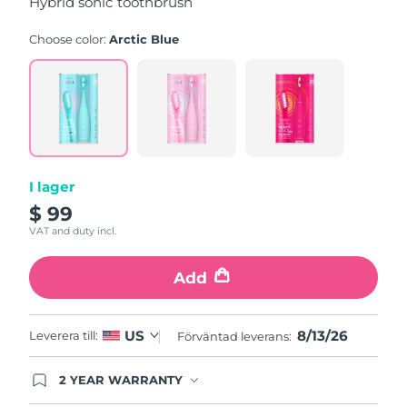
Hybrid sonic toothbrush
stars,
average
rating
Choose color:
Arctic Blue
value.
Read
5
Reviews.
Same
page
link.
I lager
$ 99
VAT and duty incl.
Add
8/13/26
US
Leverera till:
Förväntad leverans:
2 YEAR WARRANTY
Ordering today registers you for full FOREO