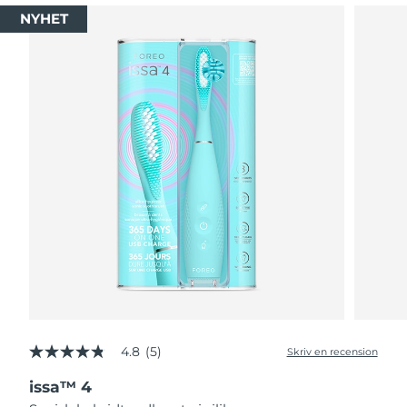
NYHET
4.8
(5)
Skriv en recension
4.8
av
issa™ 4
5
stjärnor,