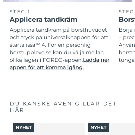
STEG 1
STEG
Applicera tandkräm
Bors
Applicera tandkräm på borsthuvudet
Börja 
och tryck på universalknappen för att
– pre
starta issa™ 4. För en personlig
Använ
borstupplevelse kan du välja mellan
borsth
olika lägen i FOREO-appen.
Ladda ner
tunga
appen för att komma igång.
DU KANSKE ÄVEN GILLAR DET
HÄR
NYHET
NYHET