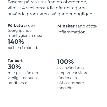
Baserat på resultat från en oberoende,
klinisk 4-veckorsstudie där deltagarna
använde produkten två gånger dagligen.
Förbättrar
den
Minskar
tandkötts-
övergripande
inflammation.
munhygienen med
140%
på bara 1 månad.
100%
Tar bort
30%
av användarna
mer plack än din
rapporterar vitare
vanliga manuella
tänder och
tandborste.
hälsosammare
tandkött.