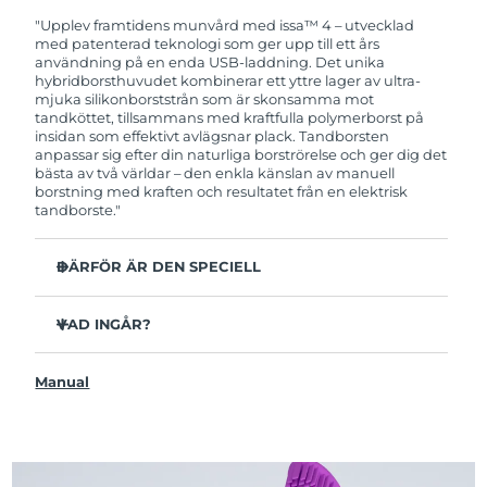
garanti. Det betyder att vi byter ut produkten
utan extra kostnad om du får problem med den
"Upplev framtidens munvård med issa™ 4 – utvecklad
inom två år efter inköpsdatum.
med patenterad teknologi som ger upp till ett års
användning på en enda USB-laddning. Det unika
hybridborsthuvudet kombinerar ett yttre lager av ultra-
mjuka silikonborststrån som är skonsamma mot
tandköttet, tillsammans med kraftfulla polymerborst på
insidan som effektivt avlägsnar plack. Tandborsten
anpassar sig efter din naturliga borströrelse och ger dig det
bästa av två världar – den enkla känslan av manuell
borstning med kraften och resultatet från en elektrisk
tandborste."
DÄRFÖR ÄR DEN SPECIELL
Kliniskt bevisat att förbättra den övergripande
munhälsan med 140% på bara 1 månad.
VAD INGÅR?
Kliniskt bevisad att avlägsna upp till 30 % mer plack än
issa™ 4
en manuell tandborste.
Manual
USB-laddningskabel
Kliniskt bevisat att reducera tandköttsinflammation.
Resefodral
Hybridborsthuvudet håller 2x längre än vanliga
borsthuvuden och behöver endast bytas ut var sjätte
Snabbstartguide
månad.
issa™ Användarmanual