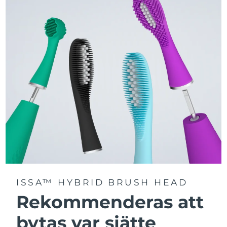
Välj mellan tre borstlägen – Deep Clean, Whitening och
Sensitive – för en personligt anpassad rengöring.
Utrustad med avancerad Sonic Pulse-teknologi med
upp till 11 000 högfrekventa pulser per minut.
Få tillgång till personligt anpassade borstlägen via
FOREO For You-appen.
ISSA™ HYBRID BRUSH HEAD
Rekommenderas att
bytas var sjätte