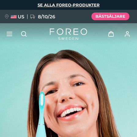
Hoppa
SE ALLA FOREO-PRODUKTER
till
huvudinnehåll
US
8/10/26
BÄSTSÄLJARE
NYHET
Logga in
Språk
BREAKING NEWS
Användarprofil
English
Deutsch
Español
Mina enheter
FAQ™ Pure Beauty-Tech Elixir
Français
Italiano
Português
Mina beställningar
Polski
Svenska
Русский
Türkçe
简体中文
繁體中文
Mina adresser
issa™ Teeth Whitening Set
Mina prenumerationer