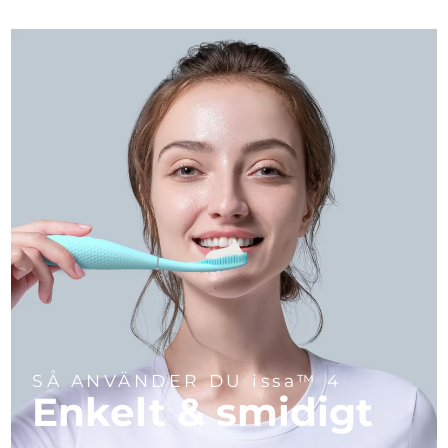
SÅ ANVÄNDER DU issa™ 4
Enkelt & smidigt