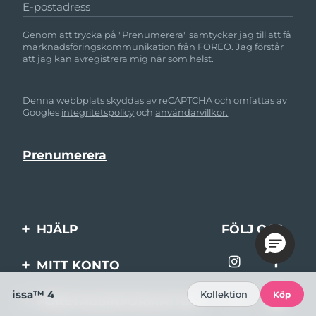
E-postadress
Genom att trycka på "Prenumerera" samtycker jag till att få
marknadsföringskommunikation från FOREO. Jag förstår
att jag kan avregistrera mig när som helst.
Denna webbplats skyddas av reCAPTCHA och omfattas av
Googles
integritetspolicy
och
användarvillkor.
HJÄLP
FÖLJ OSS
Kontakta oss
MITT KONTO
Beställningar & leverans
Produktregistrering
issa™ 4
Kollektion
Köp
FÖRETAGSINFORMATION
Garantier & returer