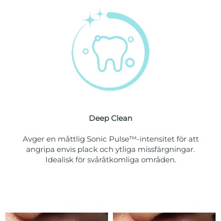
Turkiet
Förväntad leverans
8/10/26
Förenade
Förväntad leverans
8/10/26
Arabemiraten
Storbritannien
Förväntad leverans
8/9/26
USA
Förväntad leverans
8/10/26
Uzbekistan
Förväntad leverans
8/14/26
Deep Clean
Vietnam
Förväntad leverans
8/15/26
Avger en måttlig Sonic Pulse™-intensitet för att
angripa envis plack och ytliga missfärgningar.
Idealisk för svåråtkomliga områden.