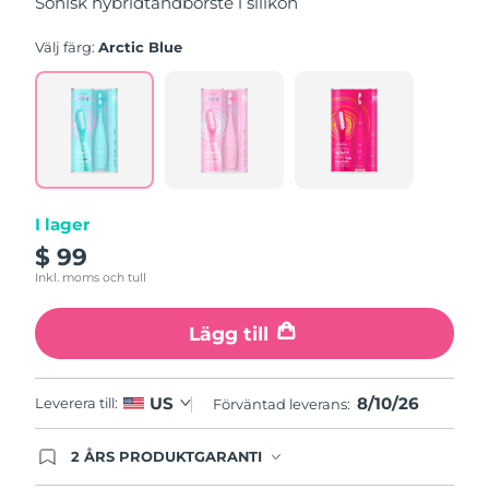
Sonisk hybridtandborste i silikon
genomsnittligt
betyg.
Read
Välj färg:
Arctic Blue
5
Reviews.
Länk
till
samma
sida.
I lager
$ 99
Inkl. moms och tull
Lägg till
8/10/26
US
Leverera till:
Förväntad leverans:
2 ÅRS PRODUKTGARANTI
Produkten levereras med FOREOs heltäckande