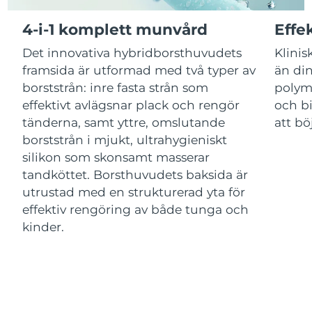
4-i-1 komplett munvård
Effe
Macao SAR
Förväntad leverans
8/11/26
Det innovativa hybridborsthuvudets
Klinis
Malaysia
Förväntad leverans
8/12/26
framsida är utformad med två typer av
än din
borststrån: inre fasta strån som
polym
Malta
Förväntad leverans
8/9/26
effektivt avlägsnar plack och rengör
och bi
tänderna, samt yttre, omslutande
att bö
Mexiko
Förväntad leverans
8/13/26
borststrån i mjukt, ultrahygieniskt
silikon som skonsamt masserar
Monaco
Förväntad leverans
8/10/26
tandköttet. Borsthuvudets baksida är
utrustad med en strukturerad yta för
Nederländerna
Förväntad leverans
8/9/26
effektiv rengöring av både tunga och
kinder.
Nya Zeeland
Förväntad leverans
8/9/26
Norge
Förväntad leverans
8/9/26
Oman
Förväntad leverans
8/12/26