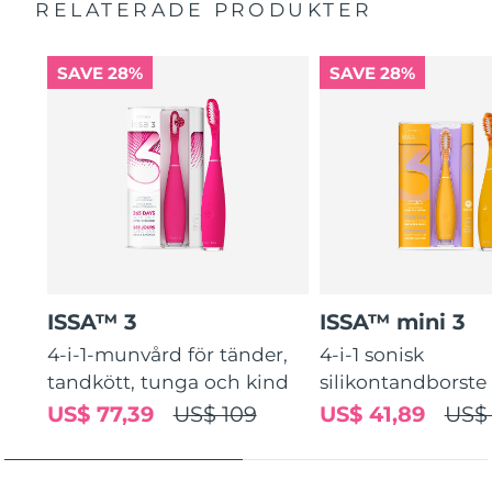
RELATERADE PRODUKTER
Slovakien
Förväntad leverans
8/8/26
SAVE 28%
SAVE 28%
Slovenien
Förväntad leverans
8/8/26
Sydafrika
Förväntad leverans
8/16/26
Sydkorea
Förväntad leverans
8/10/26
Spanien
Förväntad leverans
8/8/26
Sverige
Förväntad leverans
8/8/26
ISSA™ 3
ISSA™ mini 3
4-i-1-munvård för tänder,
4-i-1 sonisk
Schweiz
Förväntad leverans
8/8/26
tandkött, tunga och kind
silikontandborste
Taiwan
Förväntad leverans
8/13/26
US$ 77,39
US$ 109
US$ 41,89
US$
Thailand
Förväntad leverans
8/12/26