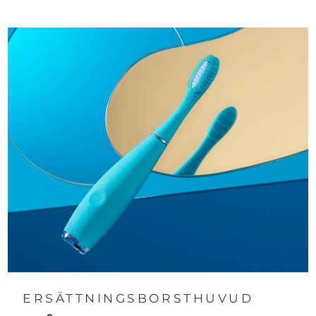
Turkiet
Förväntad leverans
8/9/26
Förenade
Förväntad leverans
8/9/26
Arabemiraten
Storbritannien
Förväntad leverans
8/8/26
USA
Förväntad leverans
8/9/26
Uzbekistan
Förväntad leverans
8/13/26
Vietnam
Förväntad leverans
8/14/26
ERSÄTTNINGSBORSTHUVUD