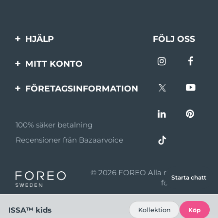
HJÄLP
FÖLJ OSS
Kontakta oss
MITT KONTO
Beställningar & leverans
Produktregistrering
FÖRETAGSINFORMATION
Garantier & returer
Support
Om FOREO
Vanliga frågor
100% säker betalning
Affiliateprogram
Batteriinformation
Recensioner från Bazaarvoice
Affiliate-nyheter
MYSA
© 2026 FOREO Alla rättigheter
Starta chatt
Återförsäljare
förbehållna
Användningsvillkor
ISSA™ kids
Kollektion
Köp