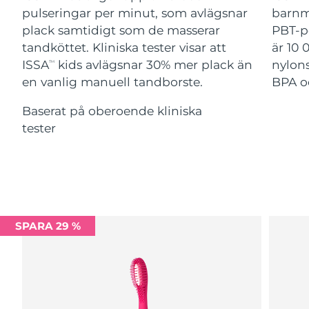
Advanced pore care essentials
For healthy hair
pulseringar per minut, som avlägsnar
barnm
18% PAP
Israel
Förväntad leverans
8/12/26
Kosmetika
Man
plack samtidigt som de masserar
PBT-p
tandköttet. Kliniska tester visar att
är 10 
Italien
Förväntad leverans
8/8/26
ISSA
kids avlägsnar 30% mer plack än
nylons
TM
en vanlig manuell tandborste.
BPA oc
Japan
Förväntad leverans
8/11/26
Handla allt
Baserat på oberoende kliniska
Jersey
Förväntad leverans
8/13/26
tester
Kazakstan
Förväntad leverans
8/10/26
FOREO APP
Kuwait
Förväntad leverans
8/8/26
OM FOREO
Lettland
Förväntad leverans
8/8/26
SPARA 29 %
Libanon
Förväntad leverans
8/9/26
Litauen
Förväntad leverans
8/8/26
Luxemburg
Förväntad leverans
8/8/26