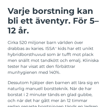
SVENSK SKÖNHETSRUTIN
Österrike
Förväntad leverans
8/8/26
Varje borstning kan
bli ett äventyr. För 5–
Bahrain
Förväntad leverans
8/9/26
12 år.
Ansiktsrengöring
Ansiktslyft
Belgien
Förväntad leverans
8/8/26
LUNA™ 4-paket
BEAR™ 2-paket
Bermuda
Förväntad leverans
8/14/26
Cirka 520 miljoner barn världen över
Anti-aging massage
Microcurrent toning
drabbas av karies. ISSA
kids har ett unikt
TM
Bosnien och
hybridborsthuvud som är tufft mot plack
Förväntad leverans
8/11/26
Återfuktning
Munvård
Hercegovina
men snällt mot tandkött och emalj. Kliniska
LUNA™ 4 Plus
BEAR™ 2 go
UFO™ 3-paket
issa™ 4
tester har visat att den förbättrar
Massage, LED heating
Microcurrent toning on-the-go
Brunei
Förväntad leverans
8/13/26
FAQ™ ANTI-AGING-BEHANDLING
munhygienen med 140%.
Deep facial hydration
Hybrid silicone sonic toothbrush
Bulgarien
Förväntad leverans
8/8/26
Dessutom hjälper den barnen att lära sig en
NEW
LUNA™ 4 Men
BEAR™ 2 eyes & lips
UFO™ 3 LED
naturlig manuell borstteknik. När de har
issa™ 4 plus
Kanada
For men, anti-aging massage
Microcurrent line smoothing device
Förväntad leverans
8/12/26
borstat i 2 minuter tänds en glad gubbe,
Near-infrared and red light therapy
Smart hybrid silicone sonic toothbrush
device
Anti-aging
LED-behandlingar
och när det har gått mer än 12 timmar
Chile
Förväntad leverans
8/12/26
sedan senaste borstningen tänds en ledsen