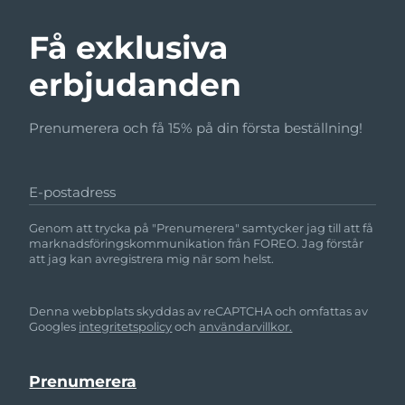
Få exklusiva
erbjudanden
Prenumerera och få 15% på din första beställning!
E-postadress
Genom att trycka på "Prenumerera" samtycker jag till att få
marknadsföringskommunikation från FOREO. Jag förstår
att jag kan avregistrera mig när som helst.
Denna webbplats skyddas av reCAPTCHA och omfattas av
Googles
integritetspolicy
och
användarvillkor.