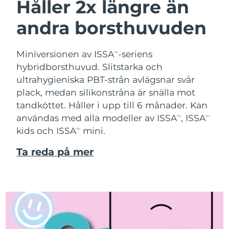
Håller 2x längre än
andra borsthuvuden
Miniversionen av ISSA
-seriens
TM
hybridborsthuvud. Slitstarka och
ultrahygieniska PBT-strån avlägsnar svår
plack, medan silikonstråna är snälla mot
tandköttet. Håller i upp till 6 månader. Kan
användas med alla modeller av ISSA
, ISSA
TM
TM
kids och ISSA
mini.
TM
Ta reda på mer