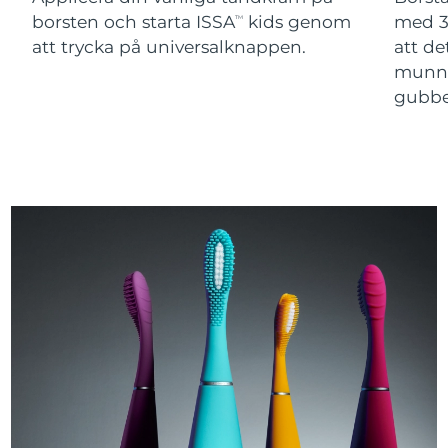
borsten och starta ISSA
kids genom
med 3
TM
att trycka på universalknappen.
att de
munne
gubbe