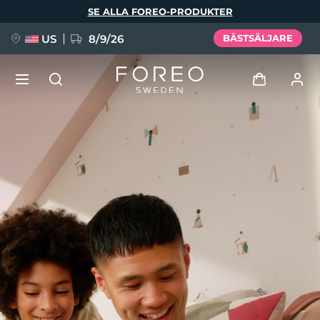
Hoppa
SE ALLA FOREO-PRODUKTER
till
huvudinnehåll
US
8/9/26
BÄSTSÄLJARE
NYHET
Logga in
Språk
BREAKING NEWS
Användarprofil
English
Deutsch
Español
Mina enheter
FAQ™ Pure Beauty-Tech Elixir
Français
Italiano
Português
Mina beställningar
Polski
Svenska
Русский
Türkçe
简体中文
繁體中文
Mina adresser
issa™ Teeth Whitening Set
Mina prenumerationer