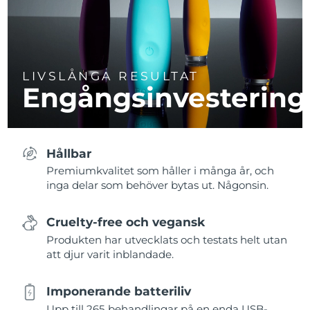
LIVSLÅNGA RESULTAT
Engångsinvestering
Hållbar
Premiumkvalitet som håller i många år, och
inga delar som behöver bytas ut. Någonsin.
Cruelty-free och vegansk
Produkten har utvecklats och testats helt utan
att djur varit inblandade.
Imponerande batteriliv
Upp till 265 behandlingar på en enda USB-