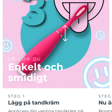
SÅ GÖR DU
Enkelt och
smidigt
STEG 1
STEG
Lägg på tandkräm
Nu är
Applicera din vanliga tandkräm på
Borsta