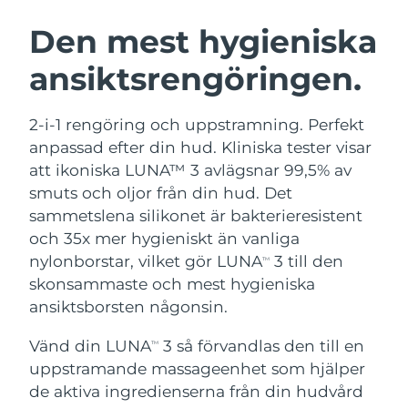
SVENSK SKÖNHETSRUTIN
Österrike
Förväntad leverans
8/10/26
Den mest hygieniska
ansiktsrengöringen.
Bahrain
Förväntad leverans
8/11/26
Ansiktsrengöring
Ansiktslyft
Belgien
Förväntad leverans
8/10/26
2-i-1 rengöring och uppstramning. Perfekt
LUNA™ 4-paket
BEAR™ 2-paket
anpassad efter din hud. Kliniska tester visar
Bermuda
Förväntad leverans
8/16/26
Anti-aging massage
Microcurrent toning
att ikoniska LUNA™ 3 avlägsnar 99,5% av
smuts och oljor från din hud. Det
Bosnien och
Förväntad leverans
8/13/26
sammetslena silikonet är bakterieresistent
Återfuktning
Munvård
Hercegovina
LUNA™ 4 Plus
BEAR™ 2 go
och 35x mer hygieniskt än vanliga
UFO™ 3-paket
issa™ 4
Massage, LED heating
Microcurrent toning on-the-go
nylonborstar, vilket gör LUNA
3 till den
Brunei
Förväntad leverans
8/15/26
TM
FAQ™ ANTI-AGING-BEHANDLING
Deep facial hydration
Hybrid silicone sonic toothbrush
skonsammaste och mest hygieniska
Bulgarien
ansiktsborsten någonsin.
Förväntad leverans
8/10/26
NEW
LUNA™ 4 Men
BEAR™ 2 eyes & lips
UFO™ 3 LED
issa™ 4 plus
Vänd din LUNA
3 så förvandlas den till en
Kanada
TM
For men, anti-aging massage
Microcurrent line smoothing device
Förväntad leverans
8/14/26
Near-infrared and red light therapy
uppstramande massageenhet som hjälper
Smart hybrid silicone sonic toothbrush
device
Anti-aging
LED-behandlingar
Chile
de aktiva ingredienserna från din hudvård
Förväntad leverans
8/14/26