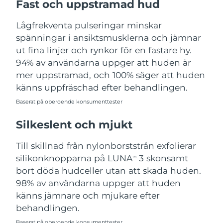
Fast och uppstramad hud
Turkiet
Förväntad leverans
8/11/26
Lågfrekventa pulseringar minskar
Förenade
spänningar i ansiktsmusklerna och jämnar
Förväntad leverans
8/11/26
Arabemiraten
ut fina linjer och rynkor för en fastare hy.
94% av användarna uppger att huden är
Storbritannien
Förväntad leverans
8/10/26
mer uppstramad, och 100% säger att huden
känns uppfräschad efter behandlingen.
USA
Förväntad leverans
8/11/26
Baserat på oberoende konsumenttester
Uzbekistan
Förväntad leverans
8/15/26
Silkeslent och mjukt
Vietnam
Förväntad leverans
8/16/26
Till skillnad från nylonborststrån exfolierar
silikonknopparna på LUNA
3 skonsamt
TM
bort döda hudceller utan att skada huden.
98% av användarna uppger att huden
känns jämnare och mjukare efter
behandlingen.
Baserat på oberoende konsumenttester