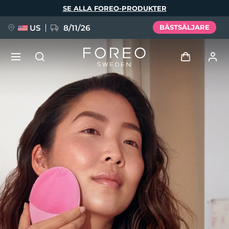
Hoppa
SE ALLA FOREO-PRODUKTER
till
huvudinnehåll
US
8/11/26
BÄSTSÄLJARE
NYHET
Logga in
Språk
BREAKING NEWS
Användarprofil
English
Deutsch
Español
Mina enheter
FAQ™ Pure Beauty-Tech Elixir
Français
Italiano
Português
Mina beställningar
Polski
Svenska
Русский
Türkçe
简体中文
繁體中文
Mina adresser
issa™ Teeth Whitening Set
Mina prenumerationer