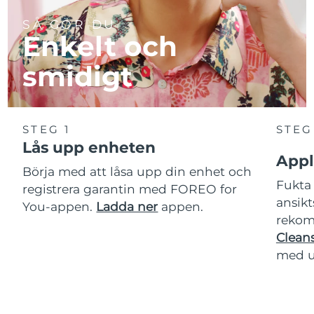
SÅ GÖR DU
Enkelt och
smidigt
STEG 1
STEG
Lås upp enheten
Appl
Börja med att låsa upp din enhet och
Fukta 
registrera garantin med FOREO for
ansikt
You-appen.
Ladda ner
appen.
rekom
Cleans
med u