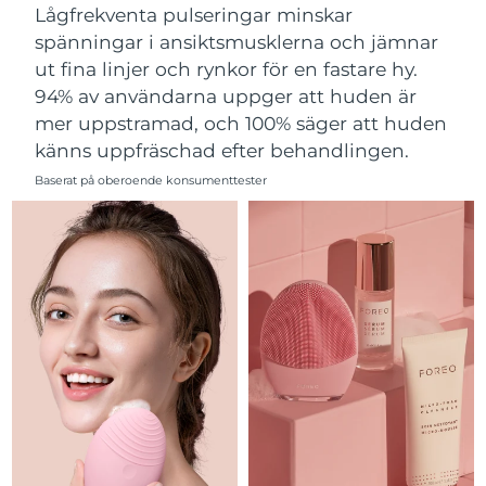
Lågfrekventa pulseringar minskar
Filippinerna
Förväntad leverans
8/13/26
spänningar i ansiktsmusklerna och jämnar
ut fina linjer och rynkor för en fastare hy.
Polen
Förväntad leverans
8/11/26
94% av användarna uppger att huden är
mer uppstramad, och 100% säger att huden
Portugal
Förväntad leverans
8/10/26
känns uppfräschad efter behandlingen.
Puerto Rico
Förväntad leverans
8/12/26
Baserat på oberoende konsumenttester
Qatar
Förväntad leverans
8/11/26
Réunion
Förväntad leverans
8/15/26
Rumänien
Förväntad leverans
8/10/26
Ryssland
Förväntad leverans
8/18/26
Saudiarabien
Förväntad leverans
8/11/26
Singapore
Förväntad leverans
8/12/26