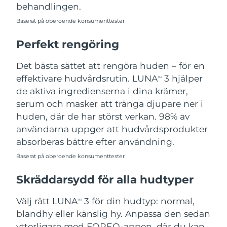
behandlingen.
Baserat på oberoende konsumenttester
Perfekt rengöring
Det bästa sättet att rengöra huden – för en
effektivare hudvårdsrutin. LUNA
3 hjälper
TM
de aktiva ingredienserna i dina krämer,
serum och masker att tränga djupare ner i
huden, där de har störst verkan. 98% av
användarna uppger att hudvårdsprodukter
absorberas bättre efter användning.
Baserat på oberoende konsumenttester
Skräddarsydd för alla hudtyper
Välj rätt LUNA
3 för din hudtyp: normal,
TM
blandhy eller känslig hy. Anpassa den sedan
ytterligare med FOREO-appen, där du kan