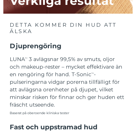
Verkliga resultat
Macao SAR
Förväntad leverans
8/12/26
DETTA KOMMER DIN HUD ATT
Malaysia
Förväntad leverans
8/13/26
ÄLSKA
Malta
Förväntad leverans
8/10/26
Djuprengöring
Mexiko
Förväntad leverans
8/14/26
LUNA
3 avlägsnar 99,5% av smuts, oljor
TM
och makeup-rester – mycket effektivare än
Monaco
Förväntad leverans
8/11/26
en rengöring för hand. T-Sonic
-
TM
pulseringarna vidgar porerna tillfälligt för
Nederländerna
Förväntad leverans
8/10/26
att avlägsna orenheter på djupet, vilket
minskar risken för finnar och ger huden ett
Nya Zeeland
Förväntad leverans
8/10/26
fräscht utseende.
Norge
Baserat på oberoende kliniska tester
Förväntad leverans
8/10/26
Fast och uppstramad hud
Oman
Förväntad leverans
8/13/26