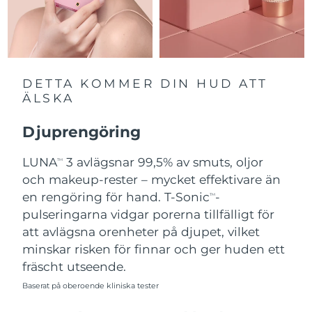
Slovakien
Förväntad leverans
8/10/26
Slovenien
Förväntad leverans
8/10/26
DETTA KOMMER DIN HUD ATT
Sydafrika
Förväntad leverans
8/18/26
ÄLSKA
Sydkorea
Förväntad leverans
8/12/26
Djuprengöring
Spanien
LUNA
3 avlägsnar 99,5% av smuts, oljor
Förväntad leverans
8/10/26
TM
och makeup-rester – mycket effektivare än
Sverige
Förväntad leverans
8/10/26
en rengöring för hand. T-Sonic
-
TM
pulseringarna vidgar porerna tillfälligt för
Schweiz
Förväntad leverans
8/10/26
att avlägsna orenheter på djupet, vilket
minskar risken för finnar och ger huden ett
Taiwan
Förväntad leverans
8/15/26
fräscht utseende.
Baserat på oberoende kliniska tester
Thailand
Förväntad leverans
8/14/26