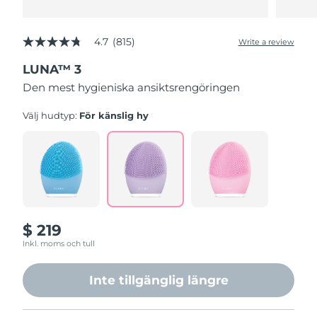
4.7
(815)
Write a review
4.7
out
LUNA™ 3
of
5
Den mest hygieniska ansiktsrengöringen
stars,
average
rating
Välj hudtyp:
För känslig hy
value.
Read
815
Reviews.
Same
page
link.
$ 219
Inkl. moms och tull
Inte tillgänglig längre