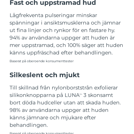
Fast och uppstramad hud
Turkiet
Förväntad leverans
8/10/26
Lågfrekventa pulseringar minskar
Förenade
spänningar i ansiktsmusklerna och jämnar
Förväntad leverans
8/10/26
Arabemiraten
ut fina linjer och rynkor för en fastare hy.
94% av användarna uppger att huden är
Storbritannien
Förväntad leverans
8/9/26
mer uppstramad, och 100% säger att huden
känns uppfräschad efter behandlingen.
USA
Förväntad leverans
8/10/26
Baserat på oberoende konsumenttester
Uzbekistan
Förväntad leverans
8/14/26
Silkeslent och mjukt
Vietnam
Förväntad leverans
8/15/26
Till skillnad från nylonborststrån exfolierar
silikonknopparna på LUNA
3 skonsamt
TM
bort döda hudceller utan att skada huden.
98% av användarna uppger att huden
känns jämnare och mjukare efter
behandlingen.
Baserat på oberoende konsumenttester