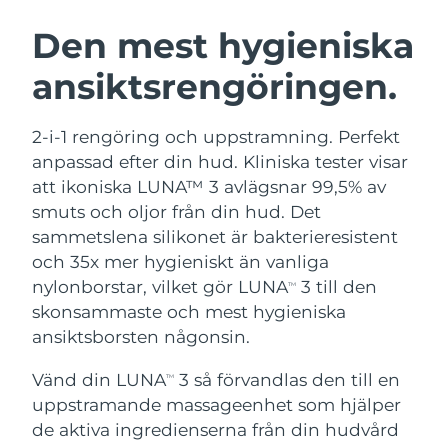
SVENSK SKÖNHETSRUTIN
Österrike
Förväntad leverans
8/9/26
Den mest hygieniska
ansiktsrengöringen.
Bahrain
Förväntad leverans
8/10/26
Ansiktsrengöring
Ansiktslyft
Belgien
Förväntad leverans
8/9/26
2-i-1 rengöring och uppstramning. Perfekt
LUNA™ 4-paket
BEAR™ 2-paket
anpassad efter din hud. Kliniska tester visar
Bermuda
Förväntad leverans
8/15/26
Anti-aging massage
Microcurrent toning
att ikoniska LUNA™ 3 avlägsnar 99,5% av
smuts och oljor från din hud. Det
Bosnien och
Förväntad leverans
8/12/26
sammetslena silikonet är bakterieresistent
Återfuktning
Munvård
Hercegovina
LUNA™ 4 Plus
BEAR™ 2 go
och 35x mer hygieniskt än vanliga
UFO™ 3-paket
issa™ 4
Massage, LED heating
Microcurrent toning on-the-go
nylonborstar, vilket gör LUNA
3 till den
Brunei
Förväntad leverans
8/14/26
TM
FAQ™ ANTI-AGING-BEHANDLING
Deep facial hydration
Hybrid silicone sonic toothbrush
skonsammaste och mest hygieniska
Bulgarien
ansiktsborsten någonsin.
Förväntad leverans
8/9/26
NEW
LUNA™ 4 Men
BEAR™ 2 eyes & lips
UFO™ 3 LED
issa™ 4 plus
Vänd din LUNA
3 så förvandlas den till en
Kanada
TM
For men, anti-aging massage
Microcurrent line smoothing device
Förväntad leverans
8/13/26
Near-infrared and red light therapy
uppstramande massageenhet som hjälper
Smart hybrid silicone sonic toothbrush
device
Anti-aging
LED-behandlingar
Chile
de aktiva ingredienserna från din hudvård
Förväntad leverans
8/13/26