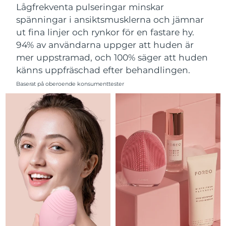
Lågfrekventa pulseringar minskar
Filippinerna
Förväntad leverans
8/12/26
spänningar i ansiktsmusklerna och jämnar
ut fina linjer och rynkor för en fastare hy.
Polen
Förväntad leverans
8/10/26
94% av användarna uppger att huden är
mer uppstramad, och 100% säger att huden
Portugal
Förväntad leverans
8/9/26
känns uppfräschad efter behandlingen.
Puerto Rico
Förväntad leverans
8/11/26
Baserat på oberoende konsumenttester
Qatar
Förväntad leverans
8/10/26
Réunion
Förväntad leverans
8/14/26
Rumänien
Förväntad leverans
8/9/26
Ryssland
Förväntad leverans
8/17/26
Saudiarabien
Förväntad leverans
8/10/26
Singapore
Förväntad leverans
8/11/26