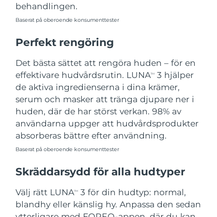
behandlingen.
Baserat på oberoende konsumenttester
Perfekt rengöring
Det bästa sättet att rengöra huden – för en
effektivare hudvårdsrutin. LUNA
3 hjälper
TM
de aktiva ingredienserna i dina krämer,
serum och masker att tränga djupare ner i
huden, där de har störst verkan. 98% av
användarna uppger att hudvårdsprodukter
absorberas bättre efter användning.
Baserat på oberoende konsumenttester
Skräddarsydd för alla hudtyper
Välj rätt LUNA
3 för din hudtyp: normal,
TM
blandhy eller känslig hy. Anpassa den sedan
ytterligare med FOREO-appen, där du kan