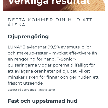
Verkliga resultat
Macao SAR
Förväntad leverans
8/11/26
DETTA KOMMER DIN HUD ATT
Malaysia
Förväntad leverans
8/12/26
ÄLSKA
Malta
Förväntad leverans
8/9/26
Djuprengöring
Mexiko
Förväntad leverans
8/13/26
LUNA
3 avlägsnar 99,5% av smuts, oljor
TM
och makeup-rester – mycket effektivare än
Monaco
Förväntad leverans
8/10/26
en rengöring för hand. T-Sonic
-
TM
pulseringarna vidgar porerna tillfälligt för
Nederländerna
Förväntad leverans
8/9/26
att avlägsna orenheter på djupet, vilket
minskar risken för finnar och ger huden ett
Nya Zeeland
Förväntad leverans
8/9/26
fräscht utseende.
Norge
Baserat på oberoende kliniska tester
Förväntad leverans
8/9/26
Fast och uppstramad hud
Oman
Förväntad leverans
8/12/26