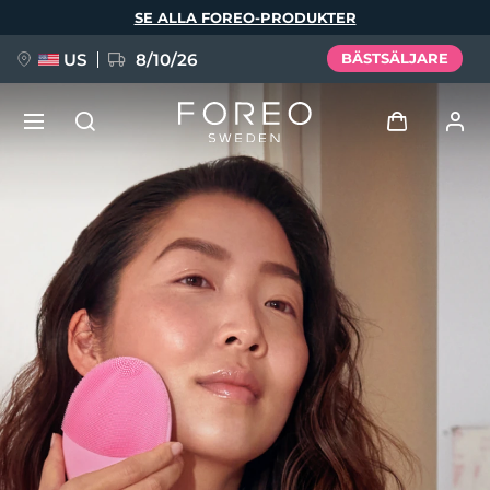
Hoppa
SE ALLA FOREO-PRODUKTER
till
huvudinnehåll
US
8/10/26
BÄSTSÄLJARE
NYHET
Logga in
Språk
BREAKING NEWS
Användarprofil
English
Deutsch
Español
Mina enheter
FAQ™ Pure Beauty-Tech Elixir
Français
Italiano
Português
Mina beställningar
Polski
Svenska
Русский
Türkçe
简体中文
繁體中文
Mina adresser
issa™ Teeth Whitening Set
Mina prenumerationer