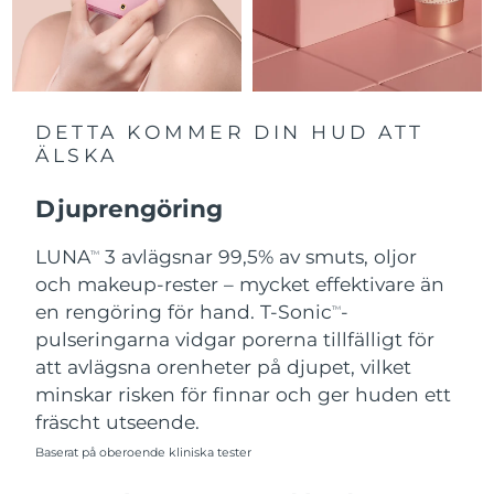
Slovakien
Förväntad leverans
8/9/26
Slovenien
Förväntad leverans
8/9/26
DETTA KOMMER DIN HUD ATT
Sydafrika
Förväntad leverans
8/17/26
ÄLSKA
Sydkorea
Förväntad leverans
8/11/26
Djuprengöring
Spanien
LUNA
3 avlägsnar 99,5% av smuts, oljor
Förväntad leverans
8/9/26
TM
och makeup-rester – mycket effektivare än
Sverige
Förväntad leverans
8/9/26
en rengöring för hand. T-Sonic
-
TM
pulseringarna vidgar porerna tillfälligt för
Schweiz
Förväntad leverans
8/9/26
att avlägsna orenheter på djupet, vilket
minskar risken för finnar och ger huden ett
Taiwan
Förväntad leverans
8/14/26
fräscht utseende.
Baserat på oberoende kliniska tester
Thailand
Förväntad leverans
8/13/26