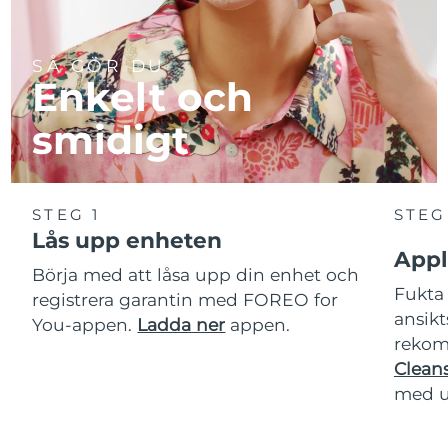
SÅ GÖR DU
Enkelt och
smidigt
STEG 1
STEG
Lås upp enheten
Appl
Börja med att låsa upp din enhet och
Fukta 
registrera garantin med FOREO for
ansikt
You-appen.
Ladda ner
appen.
rekom
Cleans
med u