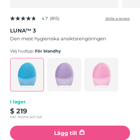
4.7
(815)
Write a review
4.7
out
LUNA™ 3
of
5
Den mest hygieniska ansiktsrengöringen
stars,
average
rating
Välj hudtyp:
För blandhy
value.
Read
815
Reviews.
Same
page
link.
I lager
$ 219
Inkl. moms och tull
Lägg till