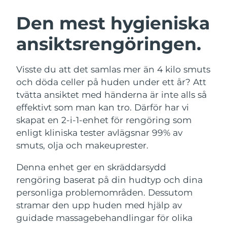
SVENSK SKÖNHETSRUTIN
Den mest hygieniska
Australien
Förväntad leverans
12/08/2026
ansiktsrengöringen.
Förväntad leverans
Österrike
09/08/2026
Ansiktsrengöring
Ansiktslyft
Visste du att det samlas mer än 4 kilo smuts
Bahrain
Förväntad leverans
10/08/2026
LUNA™ 4-paket
BEAR™ 2-paket
och döda celler på huden under ett år? Att
Anti-aging massage
Microcurrent toning
tvätta ansiktet med händerna är inte alls så
Förväntad leverans
Belgien
09/08/2026
effektivt som man kan tro. Därför har vi
skapat en 2-i-1-enhet för rengöring som
Återfuktning
Munvård
Bermuda
Förväntad leverans
15/08/2026
LUNA™ 4 Plus
BEAR™ 2 go
enligt kliniska tester avlägsnar 99% av
UFO™ 3-paket
issa™ 4
Massage, LED heating
Microcurrent toning on-the-go
smuts, olja och makeuprester.
Bosnien och
FAQ™ ANTI-AGING-BEHANDLING
Deep facial hydration
Hybrid silicone sonic toothbrush
Förväntad leverans
12/08/2026
Hercegovina
Denna enhet ger en skräddarsydd
NEW
rengöring baserat på din hudtyp och dina
LUNA™ 4 Men
BEAR™ 2 eyes & lips
Brunei
UFO™ 3 LED
Förväntad leverans
14/08/2026
issa™ 4 plus
personliga problemområden. Dessutom
For men, anti-aging massage
Microcurrent line smoothing device
Near-infrared and red light therapy
stramar den upp huden med hjälp av
Smart hybrid silicone sonic toothbrush
Förväntad leverans
device
Anti-aging
LED-behandlingar
Bulgarien
guidade massagebehandlingar för olika
09/08/2026