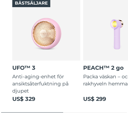
BÄSTSÄLJARE
UFO™ 3
PEACH™ 2 go
Anti-aging-enhet för
Packa väskan – o
ansiktsåterfuktning på
rakhyveln hemma
djupet
US$ 329
US$ 299