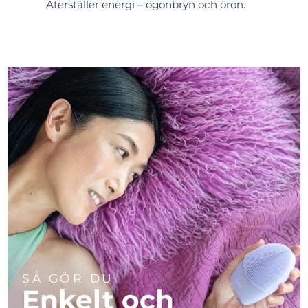
Återställer energi – ögonbryn och öron.
SÅ GÖR DU
Enkelt och