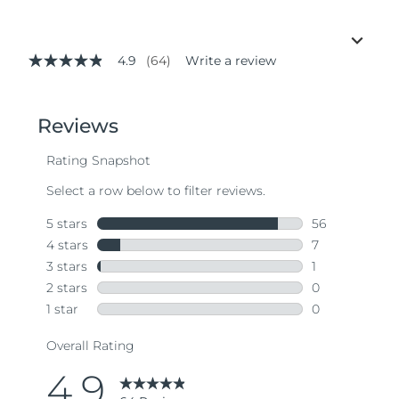
4.9
(64)
Write a review
4.9
out
of
5
stars,
average
rating
value.
Read
64
Reviews.
Same
page
link.