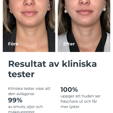
Kazakstan
Förväntad leverans
11/08/2026
Förväntad leverans
Kuwait
09/08/2026
Förväntad leverans
Lettland
09/08/2026
Före
Efter
Libanon
Förväntad leverans
10/08/2026
Förväntad leverans
Resultat av kliniska
Litauen
09/08/2026
tester
Förväntad leverans
Luxemburg
09/08/2026
100%
Kliniska tester visar att
Macao SAR
Förväntad leverans
11/08/2026
den avlägsnar
uppger att huden ser
99%
fräschare ut och får
Malaysia
Förväntad leverans
12/08/2026
av smuts, oljor och
mer lyster.
makeuprester.