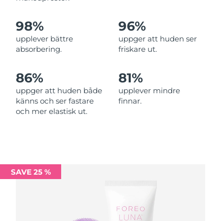
Förväntad leverans
Malta
09/08/2026
98%
96%
Mexiko
Förväntad leverans
13/08/2026
upplever bättre
uppger att huden ser
absorbering.
friskare ut.
Monaco
Förväntad leverans
10/08/2026
86%
81%
Förväntad leverans
Nederländerna
09/08/2026
uppger att huden både
upplever mindre
känns och ser fastare
finnar.
Förväntad leverans
Nya Zeeland
och mer elastisk ut.
09/08/2026
Förväntad leverans
Norge
09/08/2026
Oman
Förväntad leverans
12/08/2026
SAVE 25 %
Filippinerna
Förväntad leverans
12/08/2026
Polen
Förväntad leverans
10/08/2026