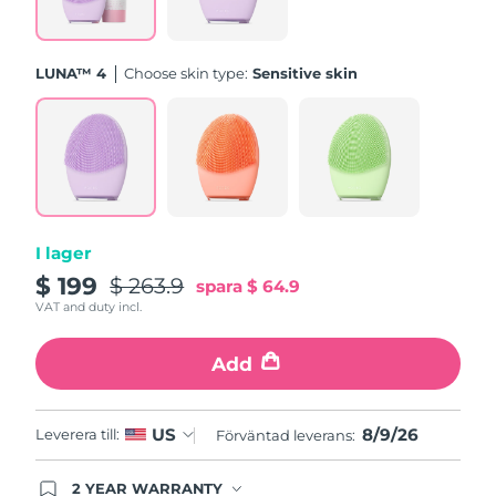
Förväntad leverans
Slovenien
09/08/2026
LUNA™ 4
Choose skin type:
Sensitive skin
Sydafrika
Förväntad leverans
17/08/2026
Sydkorea
Förväntad leverans
11/08/2026
Förväntad leverans
Spanien
09/08/2026
I lager
$ 199
$ 263.9
Förväntad leverans
spara
$ 64.9
Sverige
09/08/2026
VAT and duty incl.
Förväntad leverans
Schweiz
Add
09/08/2026
Taiwan
Förväntad leverans
14/08/2026
8/9/26
US
Leverera till:
Förväntad leverans:
Thailand
Förväntad leverans
13/08/2026
2 YEAR WARRANTY