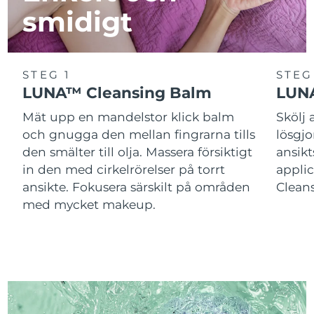
smidigt
STEG 1
STEG
LUNA™ Cleansing Balm
LUNA
Mät upp en mandelstor klick balm
Skölj
och gnugga den mellan fingrarna tills
lösgj
den smälter till olja. Massera försiktigt
ansik
in den med cirkelrörelser på torrt
applic
ansikte. Fokusera särskilt på områden
Cleans
med mycket makeup.