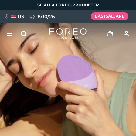
Hoppa
SE ALLA FOREO-PRODUKTER
till
huvudinnehåll
US
8/10/26
BÄSTSÄLJARE
NYHET
Logga in
Språk
BREAKING NEWS
Användarprofil
English
Deutsch
Español
Mina enheter
FAQ™ Pure Beauty-Tech Elixir
Français
Italiano
Português
Mina beställningar
Polski
Svenska
Русский
Türkçe
简体中文
繁體中文
Mina adresser
issa™ Teeth Whitening Set
Mina prenumerationer