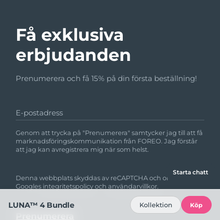
Få exklusiva
erbjudanden
Prenumerera och få 15% på din första beställning!
E-postadress
Genom att trycka på "Prenumerera" samtycker jag till att få
marknadsföringskommunikation från FOREO. Jag förstår
att jag kan avregistrera mig när som helst.
Starta chatt
Denna webbplats skyddas av reCAPTCHA och omfattas av
Googles
integritetspolicy
och
användarvillkor.
LUNA™ 4 Bundle
Kollektion
Köp