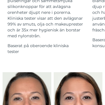
Advanced pore care essentials
pulseringar och sammetsmjuka
bland
Ungern
For healthy hair
09/08/2026
18% PAP
silikonknoppar för att avlägsna
djup r
Kosmetika
Man
orenheter djupt nere i porerna.
och ha
Island
Förväntad leverans
10/08/2026
Kliniska tester visar att den avlägsnar
juster
99% av smuts, olja och makeuprester
använ
Förväntad leverans
Indonesien
07/08/2026
och är 35x mer hygienisk än borstar
fräsch
med nylonstrån.
Handla allt
Förväntad leverans
Baser
Irland
09/08/2026
Baserat på oberoende kliniska
konsu
tester
Isle of Man
Förväntad leverans
11/08/2026
FOREO APP
Israel
Förväntad leverans
13/08/2026
OM FOREO
Förväntad leverans
Italien
09/08/2026
Japan
Förväntad leverans
12/08/2026
Jersey
Förväntad leverans
14/08/2026