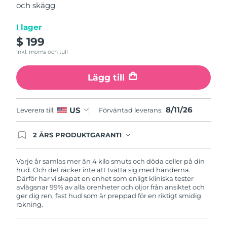
och skägg
average
Turkiet
Förväntad leverans
8/11/26
rating
value.
I lager
Read
Förenade
Förväntad leverans
8/11/26
12
$ 199
Arabemiraten
Reviews.
Inkl. moms och tull
Same
page
Storbritannien
Förväntad leverans
8/10/26
link.
Lägg till
USA
Förväntad leverans
8/11/26
8/11/26
US
Leverera till:
Förväntad leverans:
Uzbekistan
Förväntad leverans
8/15/26
2 ÅRS PRODUKTGARANTI
Vietnam
Förväntad leverans
8/16/26
Produkten levereras med FOREOs heltäckande
garanti. Det betyder att vi byter ut produkten
utan extra kostnad om du får problem med den
Varje år samlas mer än 4 kilo smuts och döda celler på din
inom två år efter inköpsdatum.
hud. Och det räcker inte att tvätta sig med händerna.
Därför har vi skapat en enhet som enligt kliniska tester
avlägsnar 99% av alla orenheter och oljor från ansiktet och
ger dig ren, fast hud som är preppad för en riktigt smidig
rakning.