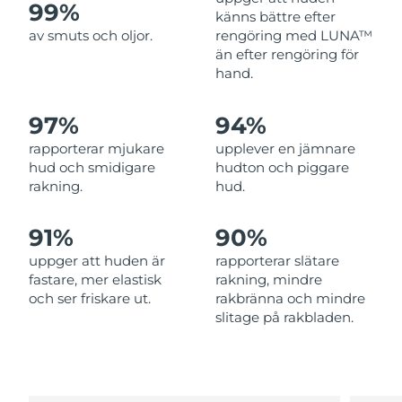
99%
känns bättre efter
Filippinerna
Förväntad leverans
8/13/26
av smuts och oljor.
rengöring med LUNA™
än efter rengöring för
Polen
Förväntad leverans
8/11/26
hand.
Portugal
Förväntad leverans
8/10/26
97%
94%
Puerto Rico
Förväntad leverans
8/12/26
rapporterar mjukare
upplever en jämnare
hud och smidigare
hudton och piggare
rakning.
hud.
Qatar
Förväntad leverans
8/11/26
Réunion
Förväntad leverans
8/15/26
91%
90%
uppger att huden är
rapporterar slätare
Rumänien
Förväntad leverans
8/10/26
fastare, mer elastisk
rakning, mindre
och ser friskare ut.
rakbränna och mindre
Ryssland
Förväntad leverans
8/18/26
slitage på rakbladen.
Saudiarabien
Förväntad leverans
8/11/26
Singapore
Förväntad leverans
8/12/26