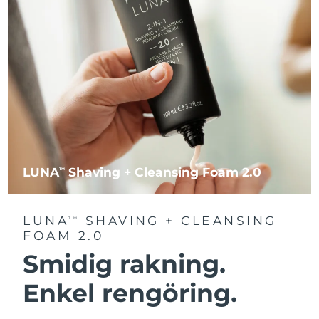
LUNA
Shaving + Cleansing Foam 2.0
TM
LUNA
SHAVING + CLEANSING
TM
FOAM 2.0
Smidig rakning.
Enkel rengöring.