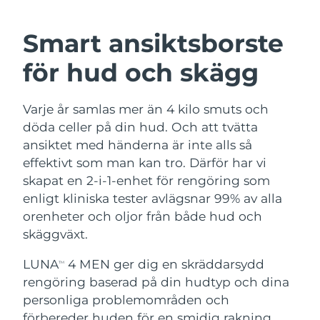
SVENSK SKÖNHETSRUTIN
Österrike
Förväntad leverans
8/10/26
Smart ansiktsborste
Bahrain
Förväntad leverans
8/11/26
för hud och skägg
Ansiktsrengöring
Ansiktslyft
Belgien
Förväntad leverans
8/10/26
Varje år samlas mer än 4 kilo smuts och
LUNA™ 4-paket
BEAR™ 2-paket
Bermuda
Förväntad leverans
8/16/26
döda celler på din hud. Och att tvätta
Anti-aging massage
Microcurrent toning
ansiktet med händerna är inte alls så
Bosnien och
effektivt som man kan tro. Därför har vi
Förväntad leverans
8/13/26
Återfuktning
Munvård
Hercegovina
skapat en 2-i-1-enhet för rengöring som
LUNA™ 4 Plus
BEAR™ 2 go
UFO™ 3-paket
issa™ 4
enligt kliniska tester avlägsnar 99% av alla
Massage, LED heating
Microcurrent toning on-the-go
Brunei
Förväntad leverans
8/15/26
FAQ™ ANTI-AGING-BEHANDLING
orenheter och oljor från både hud och
Deep facial hydration
Hybrid silicone sonic toothbrush
skäggväxt.
Bulgarien
Förväntad leverans
8/10/26
NEW
LUNA™ 4 Men
BEAR™ 2 eyes & lips
UFO™ 3 LED
LUNA
4 MEN ger dig en skräddarsydd
TM
issa™ 4 plus
Kanada
For men, anti-aging massage
Microcurrent line smoothing device
Förväntad leverans
8/14/26
rengöring baserad på din hudtyp och dina
Near-infrared and red light therapy
Smart hybrid silicone sonic toothbrush
device
Anti-aging
LED-behandlingar
personliga problemområden och
Chile
Förväntad leverans
8/14/26
förbereder huden för en smidig rakning.