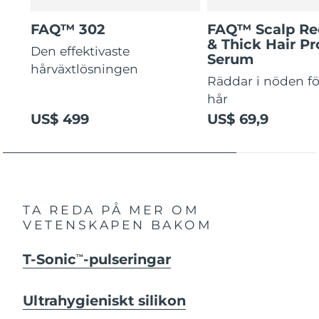
FAQ™ 302
FAQ™ Scalp Re
& Thick Hair Pr
Den effektivaste
Serum
hårväxtlösningen
Räddar i nöden för
hår
US$ 499
US$ 69,9
TA REDA PÅ MER OM
VETENSKAPEN BAKOM
T-Sonic
-pulseringar
TM
Ultrahygieniskt silikon