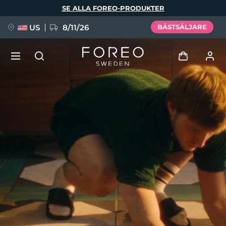
Hoppa
SE ALLA FOREO-PRODUKTER
till
huvudinnehåll
US
8/11/26
BÄSTSÄLJARE
NYHET
Logga in
Språk
BREAKING NEWS
Användarprofil
English
Deutsch
Español
Mina enheter
FAQ™ Pure Beauty-Tech Elixir
Français
Italiano
Português
Mina beställningar
Polski
Svenska
Русский
Türkçe
简体中文
繁體中文
Mina adresser
issa™ Teeth Whitening Set
Mina prenumerationer