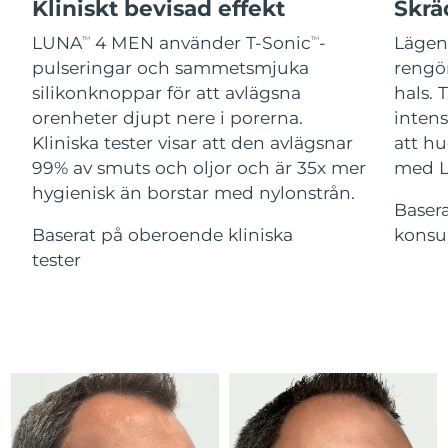
Advanced pore care essentials
Kliniskt bevisad effekt
Skrä
For healthy hair
18% PAP
Israel
Förväntad leverans
8/14/26
Kosmetika
Man
LUNA
4 MEN använder T-Sonic
-
Lägen
TM
TM
pulseringar och sammetsmjuka
rengör
Italien
Förväntad leverans
8/10/26
silikonknoppar för att avlägsna
hals. 
orenheter djupt nere i porerna.
inten
Japan
Förväntad leverans
8/13/26
Kliniska tester visar att den avlägsnar
att hu
Handla allt
Jersey
Förväntad leverans
8/15/26
99% av smuts och oljor och är 35x mer
med 
hygienisk än borstar med nylonstrån.
Baser
Kazakstan
Förväntad leverans
8/12/26
Baserat på oberoende kliniska
konsu
FOREO APP
Kuwait
tester
Förväntad leverans
8/10/26
OM FOREO
Lettland
Förväntad leverans
8/10/26
Libanon
Förväntad leverans
8/11/26
Litauen
Förväntad leverans
8/10/26
Luxemburg
Förväntad leverans
8/10/26