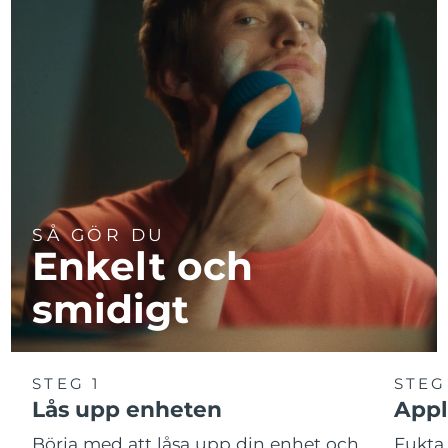
SÅ GÖR DU
Enkelt och
smidigt
STEG 1
STEG
Lås upp enheten
Appl
Börja med att låsa upp din enhet och
Fukta 