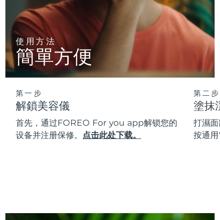
使用方法
簡單方便
第一步
第二步
解鎖美容儀
塗抹
首先，通过FOREO For you app解锁您的
打濕面
设备并注册保修。
点击此处下载。
按通用