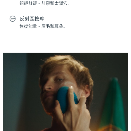
鎮靜舒緩 - 前額和太陽穴。
反射區按摩
恢復能量 - 眉毛和耳朵。