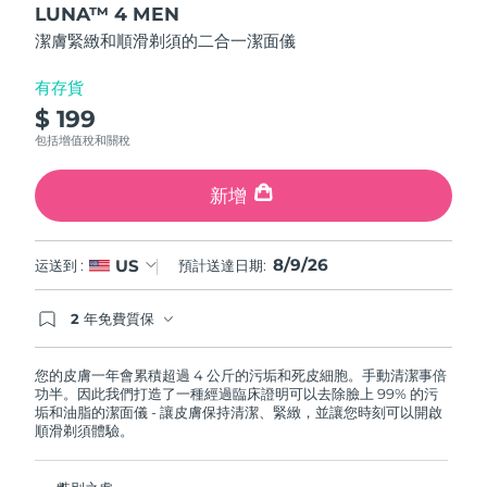
LUNA™ 4 MEN
of
斯洛伐克
預計送達日期
8/8/26
5
潔膚緊緻和順滑剃須的二合一潔面儀
stars,
average
斯洛維尼亞
預計送達日期
8/8/26
rating
有存貨
value.
$ 199
Read
南非
預計送達日期
8/16/26
12
包括增值稅和關稅
Reviews.
Same
南韓
預計送達日期
8/10/26
page
新增
link.
西班牙
預計送達日期
8/8/26
8/9/26
US
运送到 :
預計送達日期:
瑞典
預計送達日期
8/8/26
2 年免費質保
瑞士
預計送達日期
8/8/26
如果您在2年質保期內發現任何非人為品質問題，
FOREO將免費為您更換產品。
您的皮膚一年會累積超過 4 公斤的污垢和死皮細胞。手動清潔事倍
台灣
預計送達日期
8/13/26
功半。因此我們打造了一種經過臨床證明可以去除臉上 99% 的污
垢和油脂的潔面儀 - 讓皮膚保持清潔、緊緻，並讓您時刻可以開啟
泰國
順滑剃須體驗。
預計送達日期
8/12/26
土耳其
預計送達日期
8/9/26