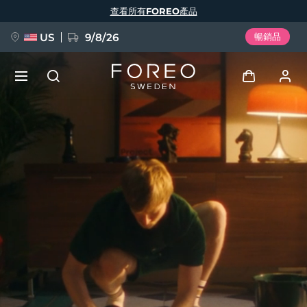
移
查看所有FOREO產品
至
主
內
容
US
9/8/26
暢銷品
新品
登入
語言
BREAKING NEWS
用戶信息
English
Deutsch
Español
我的設備
FAQ™ Pure Beauty-Tech Elixir
Français
Italiano
Português
我的訂單
Polski
Svenska
Русский
Türkçe
简体中文
繁體中文
我的地址
issa™ Teeth Whitening Set
我的訂閱