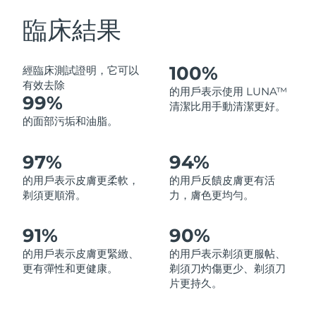
中國澳門特別行政區
預計送達日期
8/10/26
臨床結果
馬來西亞
預計送達日期
8/11/26
100%
經臨床測試證明，它可以
馬爾他
預計送達日期
8/8/26
有效去除
的用戶表示使用 LUNA™
99%
清潔比用手動清潔更好。
墨西哥
預計送達日期
8/12/26
的面部污垢和油脂。
摩納哥
預計送達日期
8/9/26
97%
94%
的用戶表示皮膚更柔軟，
的用戶反饋皮膚更有活
荷蘭
預計送達日期
8/8/26
剃須更順滑。
力，膚色更均勻。
紐西蘭
預計送達日期
8/8/26
91%
90%
挪威
預計送達日期
8/8/26
的用戶表示皮膚更緊緻、
的用戶表示剃須更服帖、
更有彈性和更健康。
剃須刀灼傷更少、剃須刀
阿曼
預計送達日期
8/11/26
片更持久。
菲律賓
預計送達日期
8/11/26