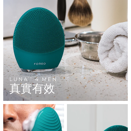
FAQ™ 101
FAQ™ 201
中國
LUNA™ 4 mini
面部提拉護理
預計送達日期
8/8/26
NEW
issa™ 4 smile
UFO™ 3 mini
Clinical anti-aging
LED mask
For young skin, T-zone
Premium anti-aging skincare
哥倫比亞
預計送達日期
8/12/26
Hybrid silicone sonic toothbrush
Red light therapy device for young skin
生髮
肌膚年輕化
克羅埃西亞
預計送達日期
8/8/26
FAQ™ 102
FAQ™ 202
LUNA™ 4 go
BEAR™ 設備
FAQ™ 301
FAQ™ 501
issa™ 4 baby
UFO™ 3 go
Advanced clinical anti-aging
LED mask
For travel or gym bag
All premium facelift devices
NEW
賽普勒斯
預計送達日期
8/9/26
LED hair strengthening scalp massager
Full-Spectrum Red Light Therapy
For ages 0-3
Portable red light therapy
捷克
預計送達日期
8/8/26
FAQ™ 103
FAQ™ 211
LUNA™護膚
保健品
FAQ™ Scalp Serum
FAQ™ 502
issa™ Teeth Whitening Set
面膜
Luxurious clinical anti-aging set
Anti-aging neck & décolleté LED mask
Premium cleansers & balm
丹麥
預計送達日期
8/8/26
Scalp recovery probiotic serum
Full-Spectrum Red Light Therapy
Dual LED + sonic device & 18% PAP gel
Rejuvenation & hydration
LUNA
4 MEN
專業治療
TM
真實有效
愛沙尼亞
預計送達日期
8/8/26
FAQ™ P1 Primer
FAQ™ 221
LUNA™ 設備
FAQ™護膚品
ISSA™ 設備
UFO™ 設備
Manuka honey primer
Anti-aging LED hand mask
芬蘭
FAQ™ Red Light Serum
預計送達日期
8/8/26
All facial cleansing devices
All FAQ™ skincare
All silicone sonic toothbrushes
All deep facial hydration devices
法國
預計送達日期
8/8/26
脫毛
身體護理
FAQ™護膚品
FAQ™護膚品
PEACH™ 2 Pro Max
BEAR™ 2 body
FAQ™產品
FAQ™ skincare
法屬玻里尼西亞
預計送達日期
8/12/26
All FAQ™ skincare
All FAQ™ skincare