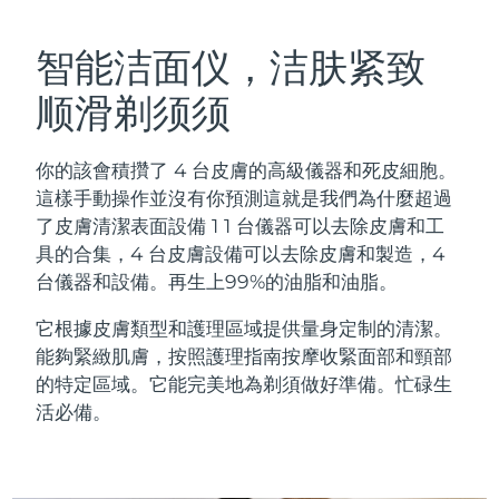
瑞典美膚護理
奧地利
預計送達日期
8/8/26
智能洁面仪，洁肤紧致
巴林
預計送達日期
8/9/26
顺滑剃须须
面部清潔
緊致提拉
比利時
預計送達日期
8/8/26
你的該會積攢了 4 台皮膚的高級儀器和死皮細胞。
LUNA™ 4 套裝
BEAR™ 2 套裝
百慕達
預計送達日期
8/14/26
這樣手動操作並沒有你預測這就是我們為什麼超過
Anti-aging massage
Microcurrent toning
了皮膚清潔表面設備 1 1 台儀器可以去除皮膚和工
波士尼亞與赫塞哥維納
預計送達日期
8/11/26
具的合集，4 台皮膚設備可以去除皮膚和製造，4
補水保濕
口腔護理
台儀器和設備。再生上99%的油脂和油脂。
LUNA™ 4 Plus
BEAR™ 2 go
汶萊
預計送達日期
8/13/26
UFO™ 3 套裝
issa™ 4
Massage, LED heating
Microcurrent toning on-the-go
它根據皮膚類型和護理區域提供量身定制的清潔。
FAQ™ 抗老護理
Deep facial hydration
Hybrid silicone sonic toothbrush
保加利亞
預計送達日期
8/8/26
能夠緊緻肌膚，按照護理指南按摩收緊面部和頸部
的特定區域。它能完美地為剃須做好準備。忙碌生
NEW
LUNA™ 4 Men
BEAR™ 2 eyes & lips
加拿大
預計送達日期
8/12/26
UFO™ 3 LED
活必備。
issa™ 4 plus
For men, anti-aging massage
Microcurrent line smoothing device
Near-infrared and red light therapy
Smart hybrid silicone sonic toothbrush
智利
預計送達日期
8/12/26
device
抗老
LED 護理