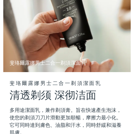
斐珞爾露娜男士二合一剃須潔面乳
斐珞爾露娜男士二合一剃須潔面乳
清透剃须 深彻洁面
多用途潔面乳，兼作剃須膏。旨在快速產生泡沫，
使您的剃須刀刀片滑動更加順暢，摩擦力最小化。
它可同時達到膚色、油脂和汗水，同時舒緩和滋養
肌膚。