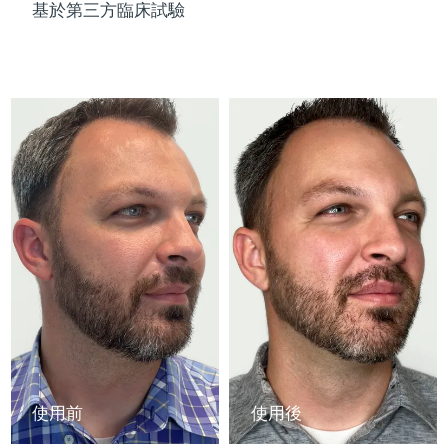
Advanced pore care essentials
以色列
預計送達日期
8/12/26
基於第三方臨床試驗
For healthy hair
18% PAP
護膚品
男士
義大利
預計送達日期
8/8/26
日本
預計送達日期
8/11/26
澤西島
預計送達日期
8/13/26
全部購買
哈薩克
預計送達日期
8/10/26
FOREO APP
科威特
預計送達日期
8/8/26
關於我們
拉脫維亞
預計送達日期
8/8/26
黎巴嫩
預計送達日期
8/9/26
立陶宛
預計送達日期
8/8/26
使用前
使用後
盧森堡
預計送達日期
8/8/26