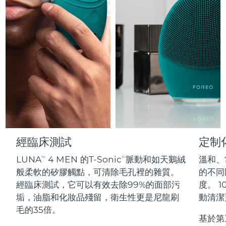
Professional IPL hair removal device
Microcurrent body toning
All hair treatments
All FAQ™ skincare
德國
預計送達日期
8/8/26
FAQ™產品
FAQ™產品
痘肌護理
眼部護理
直布羅陀
PEACH™ 2
LUNA™ 4 body
預計送達日期
8/12/26
FAQ™ products
All anti-aging treatments
All LED treatments
ESPADA™ 2 plus
BEAR™ 2 eyes & lips
IPL hair removal
Massaging body brush
All toning treatments
希臘
預計送達日期
8/8/26
Recurring acne LED therapy
Microcurrent line smoothing device
中國香港特別行政區
預計送達日期
8/9/26
PEACH™ 2 go
SUPERCHARGED™ serum
護發
毛孔護理
ESPADA™ 2
IRIS™ 2
Travel-friendly IPL hair removal
Firming body serum
匈牙利
LUNA™ 4 hair
預計送達日期
8/8/26
KIWI™ derma
Acne treatment device
Rejuvenating eye massager
NEW
2-in-1 LED scalp massager
Diamond microdermabrasion .
冰島
預計送達日期
8/9/26
PEACH™ Cooling Prep Gel
經臨床測試
定制
ESPADA™ Blemish Solution
眼部護膚
牙齒美白
Cooling IPL hair removal gel
印尼
預計送達日期
8/6/26
LUNA
4 MEN 的T-Sonic
脈動和如天鵝絨
溫和、
FLIP™ play advanced
TM
TM
KIWI™
Concentrated acne gel
Advanced eye care treatment
issa™ Teeth Whitening Set
般柔軟的矽膠觸點，可清除毛孔裡的雜質。
的不同區
LED light hairbrush
Blackhead remover
愛爾蘭
預計送達日期
8/8/26
更多的
經臨床測試，它可以有效去除99%的面部污
度。 1
Dual LED + sonic device & 18% PAP gel
垢，油脂和化妝品殘留，衛生性更是尼龍刷
動清潔
ESPADA™ 設備
眼部護理設備
曼島
預計送達日期
8/10/26
LUNA™ Dual-Peptide Scalp
毛的35倍。
KIWI™ 皮肤护理
All acne treatment devices
All revitalizing eye massagers
Serum
基於第
issa™ Teeth Whitening Gel