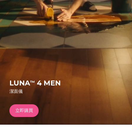
發貨國家
美國
預計送達日期
8/9/26
FAQ™ Dual LED Panel
英國
預計送達日期
8/8/26
熱門產品
西班牙
預計送達日期
8/8/26
澳洲
預計送達日期
8/11/26
法國
預計送達日期
8/8/26
特別優惠
暢銷產品
LUNA
4 MEN
TM
德國
預計送達日期
8/8/26
潔面儀
加拿大
預計送達日期
8/12/26
立即購買
紅光療法
澳洲
預計送達日期
8/11/26