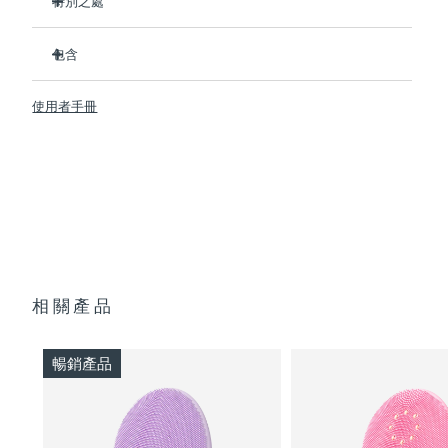
特別之處
衛生性是尼龍刷頭的35倍
阿拉伯聯合大公國
預計送達日期
8/9/26
包含
100% 的用戶反饋比手動清潔更高效。
94% 的用戶反饋皮膚更有活力，膚色更均勻
英國
LUNA
4 MEN
預計送達日期
8/8/26
™
使用者手冊
91% 的用戶表示皮膚更緊緻、更有彈性和更健康
USB 充電線
美國
預計送達日期
8/9/26
90% 的用戶表示剃須更服帖、剃須刀灼傷更少、剃須刀片更持
旅行袋
久
快速操作指南
16檔可調節強度，3重清潔模式，4種針對性塑顏操，和5大按
烏茲別克
預計送達日期
8/13/26
基本操作指南
摩手法
2年質保 (西班牙：3年質保)
越南
預計送達日期
8/14/26
相關產品
暢銷產品