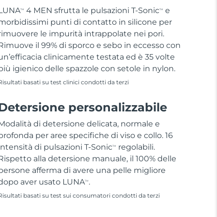
LUNA
4 MEN sfrutta le pulsazioni T-Sonic
e
TM
TM
morbidissimi punti di contatto in silicone per
rimuovere le impurità intrappolate nei pori.
Rimuove il 99% di sporco e sebo in eccesso con
un’efficacia clinicamente testata ed è 35 volte
più igienico delle spazzole con setole in nylon.
Risultati basati su test clinici condotti da terzi
Detersione personalizzabile
Modalità di detersione delicata, normale e
profonda per aree specifiche di viso e collo. 16
intensità di pulsazioni T-Sonic
regolabili.
TM
Rispetto alla detersione manuale, il 100% delle
persone afferma di avere una pelle migliore
dopo aver usato LUNA
.
TM
Risultati basati su test sui consumatori condotti da terzi