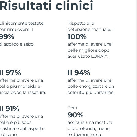
Risultati clinici
Clinicamente testate
Rispetto alla
per rimuovere il
detersione manuale, il
99%
100%
di sporco e sebo.
afferma di avere una
pelle migliore dopo
aver usato LUNA™.
Il 97%
Il 94%
afferma di avere una
afferma di avere una
pelle più morbida e
pelle energizzata e un
liscia dopo la rasatura.
colorito più uniforme.
Il 91%
Per il
90%
afferma di avere una
pelle è più soda,
assicura una rasatura
elastica e dall’aspetto
più profonda, meno
più sano.
irritazioni e una