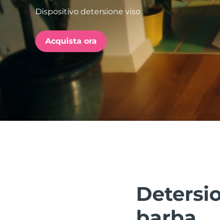
Dispositivo detersione viso
issa™ Teeth Whitening Set
Acquista ora
FAQ™ Dual LED Panel
POPOLARE
Offerte speciali
Bestseller
Detersio
barba