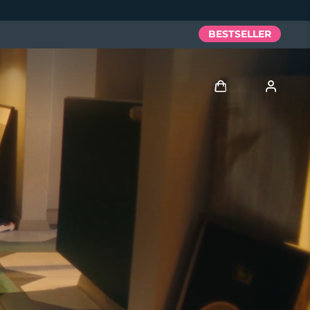
BESTSELLER
Accedi
Profilo utente
I miei dispositivi
I miei ordini
I miei indirizzi
I miei abbonamenti