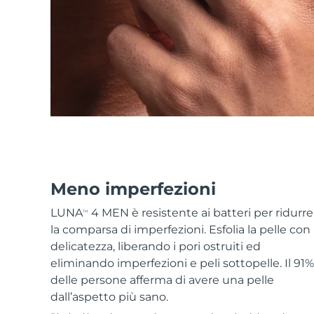
Skincare KIWI™
All acne treatment devices
All revitalizing eye massagers
Serum
issa™ Teeth Whitening Gel
Advanced pore care essentials
For healthy hair
18% PAP
Cosmetici
Uomini
Vedi tutto
Meno imperfezioni
APP FOREO
LUNA
4 MEN è resistente ai batteri per ridurre
TM
la comparsa di imperfezioni. Esfolia la pelle con
CHI SIAMO
delicatezza, liberando i pori ostruiti ed
eliminando imperfezioni e peli sottopelle. Il 91%
delle persone afferma di avere una pelle
dall’aspetto più sano.