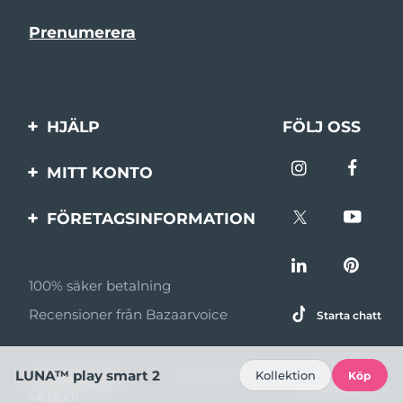
HJÄLP
FÖLJ OSS
Kontakta oss
MITT KONTO
Beställningar & leverans
Produktregistrering
FÖRETAGSINFORMATION
Garantier & returer
Support
Om FOREO
Vanliga frågor
100% säker betalning
Affiliateprogram
Batteriinformation
Recensioner från Bazaarvoice
Starta chatt
Affiliate-nyheter
MYSA
© 2026 FOREO Alla rättigheter
LUNA™ play smart 2
Kollektion
Köp
Återförsäljare
förbehållna