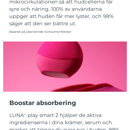
mikrocirkulationen så att hudcellerna får
Filippinerna
Förväntad leverans
11/08/2026
syre och näring. 100% av användarna
uppger att huden får mer lyster, och 98%
Förväntad leverans
säger att den ser bättre ut.
Polen
09/08/2026
Baserat på oberoende konsumenttester
Förväntad leverans
Portugal
08/08/2026
Puerto Rico
Förväntad leverans
10/08/2026
Förväntad leverans
Qatar
09/08/2026
Réunion
Förväntad leverans
13/08/2026
Förväntad leverans
Boostar absorbering
Rumänien
08/08/2026
LUNA
play smart 2 hjälper de aktiva
TM
Ryssland
Förväntad leverans
16/08/2026
ingredienserna i dina krämer, serum och
masker att tränga djupare ner i huden. 98%