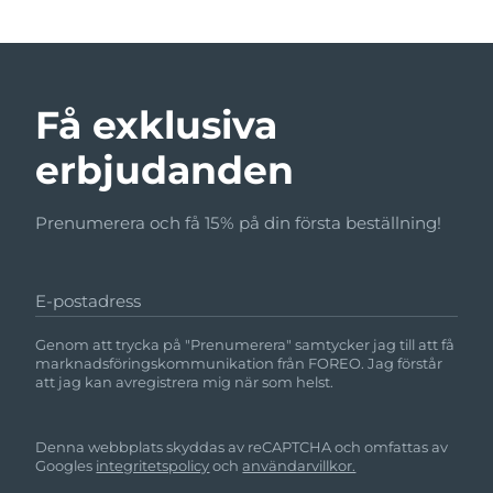
Få exklusiva
erbjudanden
Prenumerera och få 15% på din första beställning!
E-postadress
Genom att trycka på "Prenumerera" samtycker jag till att få
marknadsföringskommunikation från FOREO. Jag förstår
att jag kan avregistrera mig när som helst.
Denna webbplats skyddas av reCAPTCHA och omfattas av
Googles
integritetspolicy
och
användarvillkor.