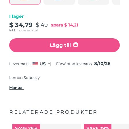
I lager
$ 34,79
$ 49
spara
$ 14,21
Inkl. moms och tull
Lägg till
8/10/26
US
Leverera till:
Förväntad leverans:
Lemon Squeezy
Manual
RELATERADE PRODUKTER
SAVE 28%
SAVE 29%