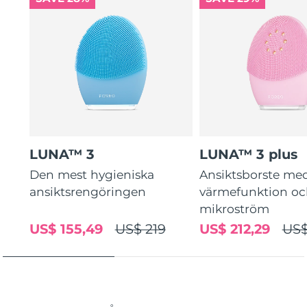
LUNA™ 3
LUNA™ 3 plus
Den mest hygieniska
Ansiktsborste me
ansiktsrengöringen
värmefunktion o
mikroström
US$ 155,49
US$ 219
US$ 212,29
US$