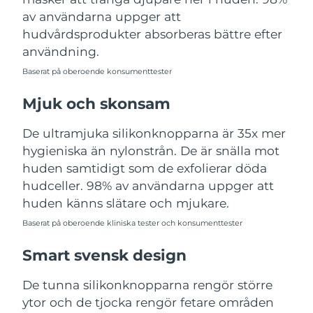
Förväntad leverans
Saudiarabien
av användarna uppger att
09/08/2026
hudvårdsprodukter absorberas bättre efter
Singapore
Förväntad leverans
10/08/2026
användning.
Baserat på oberoende konsumenttester
Förväntad leverans
Slovakien
08/08/2026
Mjuk och skonsam
Förväntad leverans
Slovenien
De ultramjuka silikonknopparna är 35x mer
08/08/2026
hygieniska än nylonstrån. De är snälla mot
Sydafrika
Förväntad leverans
16/08/2026
huden samtidigt som de exfolierar döda
hudceller. 98% av användarna uppger att
Sydkorea
Förväntad leverans
10/08/2026
huden känns slätare och mjukare.
Baserat på oberoende kliniska tester och konsumenttester
Förväntad leverans
Spanien
08/08/2026
Smart svensk design
Förväntad leverans
Sverige
08/08/2026
De tunna silikonknopparna rengör större
ytor och de tjocka rengör fetare områden
Förväntad leverans