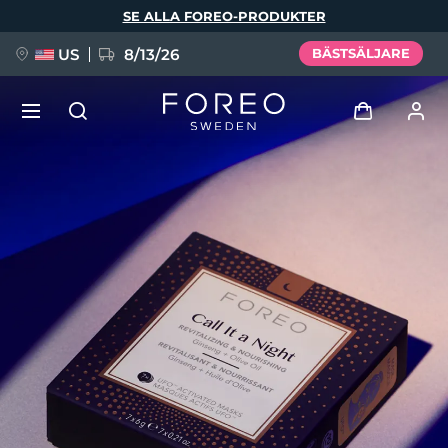
Hoppa
SE ALLA FOREO-PRODUKTER
till
huvudinnehåll
US
8/13/26
BÄSTSÄLJARE
NYHET
Logga in
Språk
BREAKING NEWS
Användarprofil
English
Deutsch
Español
Mina enheter
FAQ™ Pure Beauty-Tech Elixir
Français
Italiano
Português
Mina beställningar
Polski
Svenska
Русский
Türkçe
简体中文
繁體中文
Mina adresser
issa™ Teeth Whitening Set
Mina prenumerationer