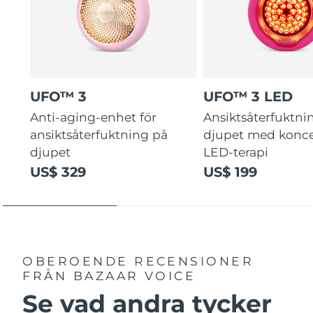
UFO™ 3
UFO™ 3 LED
Anti-aging-enhet för
Ansiktsåterfuktni
ansiktsåterfuktning på
djupet med konce
djupet
LED-terapi
US$ 329
US$ 199
OBEROENDE RECENSIONER
FRÅN BAZAAR VOICE
Se vad andra tycker