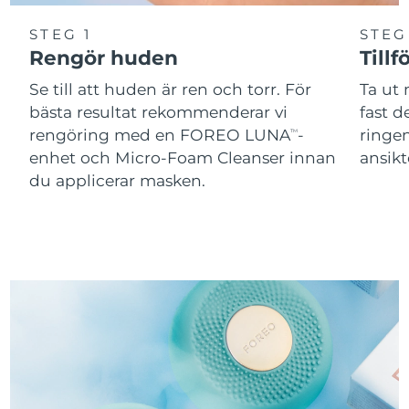
STEG 1
STEG
Rengör huden
Tillf
Se till att huden är ren och torr. För
Ta ut
bästa resultat rekommenderar vi
fast 
rengöring med en FOREO LUNA
-
ringen
TM
enhet och Micro-Foam Cleanser innan
ansikt
du applicerar masken.