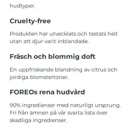
hudtyper.
Slovakien
Förväntad leverans
8/12/26
Cruelty-free
Slovenien
Förväntad leverans
8/12/26
Produkten har utvecklats och testats helt
Sydafrika
utan att djur varit inblandade.
Förväntad leverans
8/20/26
Sydkorea
Fräsch och blommig doft
Förväntad leverans
8/14/26
En uppfriskande blandning av citrus och
Spanien
Förväntad leverans
8/12/26
jordiga blomstertoner.
Sverige
Förväntad leverans
8/12/26
FOREOs rena hudvård
Schweiz
Förväntad leverans
8/12/26
90% ingredienser med naturligt ursprung.
Taiwan
Förväntad leverans
8/17/26
Fri från ämnen på vår svarta lista över
skadliga ingredienser.
Thailand
Förväntad leverans
8/16/26