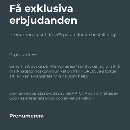
Få exklusiva
erbjudanden
Prenumerera och få 15% på din första beställning!
E-postadress
Genom att trycka på "Prenumerera" samtycker jag till att få
marknadsföringskommunikation från FOREO. Jag förstår
att jag kan avregistrera mig när som helst.
Denna webbplats skyddas av reCAPTCHA och omfattas av
Googles
integritetspolicy
och
användarvillkor.