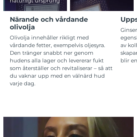
naturligt ursprung
Macao SAR
Förväntad leverans
8/14/26
Närande och vårdande
Upps
olivolja
Malaysia
Förväntad leverans
8/15/26
Ginsen
Olivolja innehåller rikligt med
egens
Malta
Förväntad leverans
8/12/26
vårdande fetter, exempelvis oljesyra.
av ko
Den tränger snabbt ner genom
skapar
Mexiko
Förväntad leverans
8/16/26
hudens alla lager och levererar fukt
blir e
som återställer och revitaliserar – så att
Monaco
Förväntad leverans
8/13/26
du vaknar upp med en välnärd hud
varje dag.
Nederländerna
Förväntad leverans
8/12/26
Nya Zeeland
Förväntad leverans
8/12/26
Norge
Förväntad leverans
8/12/26
Oman
Förväntad leverans
8/15/26