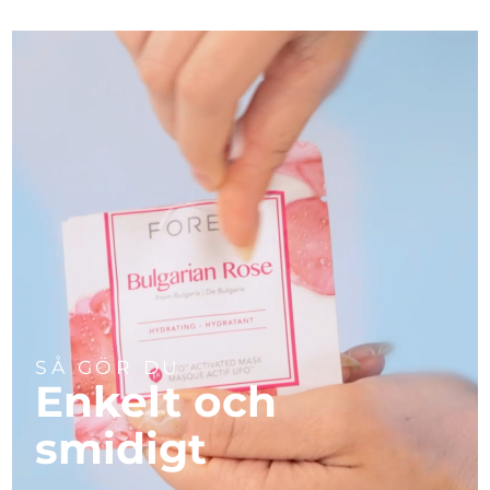
Turkiet
Förväntad leverans
8/13/26
Förenade
Förväntad leverans
8/13/26
Arabemiraten
Storbritannien
Förväntad leverans
8/12/26
USA
Förväntad leverans
8/13/26
Uzbekistan
Förväntad leverans
8/17/26
Vietnam
Förväntad leverans
8/18/26
SÅ GÖR DU
Enkelt och
smidigt