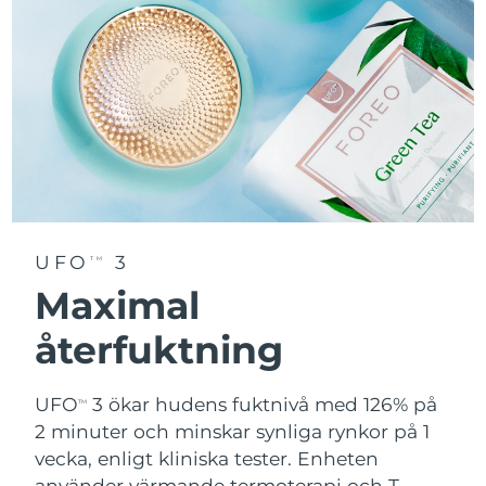
UFO
3
TM
Maximal
återfuktning
UFO
3 ökar hudens fuktnivå med 126% på
TM
2 minuter och minskar synliga rynkor på 1
vecka, enligt kliniska tester. Enheten
använder värmande termoterapi och T-