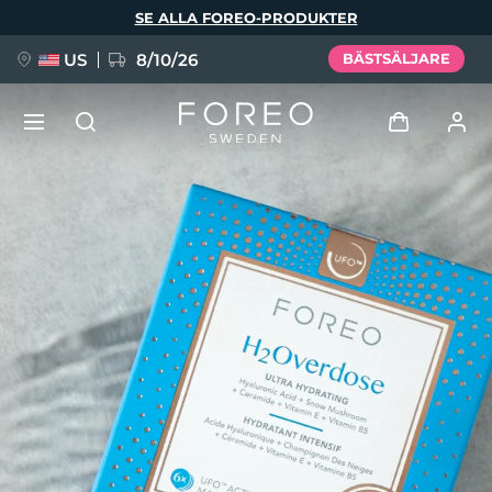
Hoppa
SE ALLA FOREO-PRODUKTER
till
huvudinnehåll
US
8/10/26
BÄSTSÄLJARE
NYHET
Logga in
Språk
BREAKING NEWS
Användarprofil
English
Deutsch
Español
Mina enheter
FAQ™ Pure Beauty-Tech Elixir
Français
Italiano
Português
Mina beställningar
Polski
Svenska
Русский
Türkçe
简体中文
繁體中文
Mina adresser
issa™ Teeth Whitening Set
Mina prenumerationer