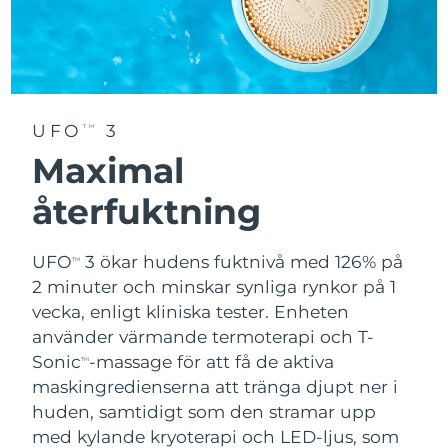
UFO
3
TM
Maximal
återfuktning
UFO
3 ökar hudens fuktnivå med 126% på
TM
2 minuter och minskar synliga rynkor på 1
vecka, enligt kliniska tester. Enheten
använder värmande termoterapi och T-
Sonic
-massage för att få de aktiva
TM
maskingredienserna att tränga djupt ner i
huden, samtidigt som den stramar upp
med kylande kryoterapi och LED-ljus, som