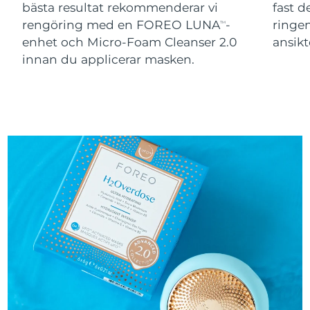
bästa resultat rekommenderar vi
fast 
rengöring med en FOREO LUNA
-
ringen
TM
enhet och Micro-Foam Cleanser 2.0
ansikt
innan du applicerar masken.