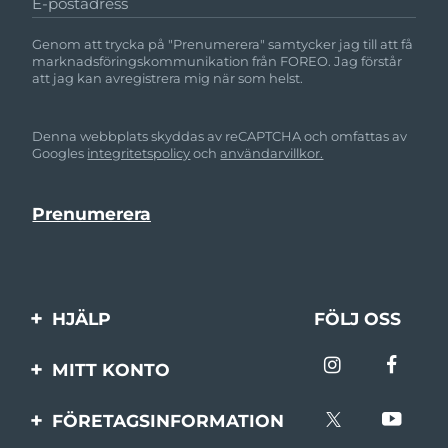
E-postadress
Genom att trycka på "Prenumerera" samtycker jag till att få
marknadsföringskommunikation från FOREO. Jag förstår
att jag kan avregistrera mig när som helst.
Denna webbplats skyddas av reCAPTCHA och omfattas av
Googles
integritetspolicy
och
användarvillkor.
HJÄLP
FÖLJ OSS
Kontakta oss
MITT KONTO
Beställningar & leverans
Produktregistrering
FÖRETAGSINFORMATION
Garantier & returer