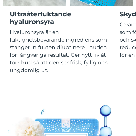
Ultraåterfuktande
Skyd
Macao SAR
Förväntad leverans
8/11/26
hyaluronsyra
Ceram
Malaysia
Förväntad leverans
8/12/26
Hyaluronsyra är en
som fö
fuktighetsbevarande ingrediens som
och s
Malta
Förväntad leverans
8/9/26
stänger in fukten djupt nere i huden
reduce
för långvariga resultat. Ger nytt liv åt
för en
Mexiko
Förväntad leverans
8/13/26
torr hud så att den ser frisk, fyllig och
ungdomlig ut.
Monaco
Förväntad leverans
8/10/26
Nederländerna
Förväntad leverans
8/9/26
Nya Zeeland
Förväntad leverans
8/9/26
Norge
Förväntad leverans
8/9/26
Oman
Förväntad leverans
8/12/26