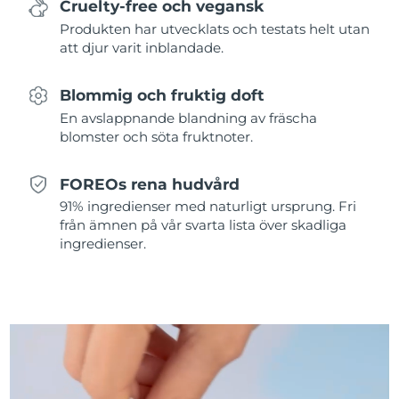
Cruelty-free och vegansk
Produkten har utvecklats och testats helt utan
Slovakien
Förväntad leverans
8/9/26
att djur varit inblandade.
Slovenien
Förväntad leverans
8/9/26
Blommig och fruktig doft
En avslappnande blandning av fräscha
Sydafrika
Förväntad leverans
8/17/26
blomster och söta fruktnoter.
Sydkorea
Förväntad leverans
8/11/26
FOREOs rena hudvård
Spanien
Förväntad leverans
8/9/26
91% ingredienser med naturligt ursprung. Fri
från ämnen på vår svarta lista över skadliga
ingredienser.
Sverige
Förväntad leverans
8/9/26
Schweiz
Förväntad leverans
8/9/26
Taiwan
Förväntad leverans
8/14/26
Thailand
Förväntad leverans
8/13/26