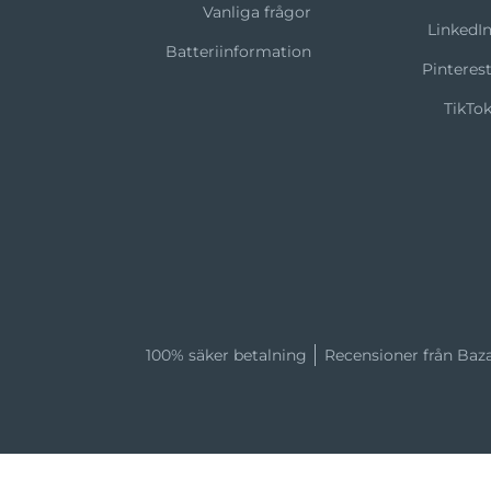
Vanliga frågor
LinkedI
Batteriinformation
Pinteres
TikTo
100% säker betalning
Recensioner från Baz