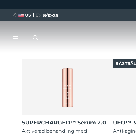
US
8/10/26
Hoppa
till
huvudinnehåll
BÄSTSÄL
NYHET
BREAKING NEWS
FAQ™ Pure Beauty-Tech Elixir
SUPERCHARGED™ Serum 2.0
UFO™ 3
Aktiverad behandling med
Anti-agin