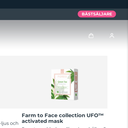
BÄSTSÄLJARE
Logga in
Användarprofil
Mina enheter
Mina beställningar
Mina adresser
Farm to Face collection UFO™
activated mask
Mina prenumerationer
ljus och