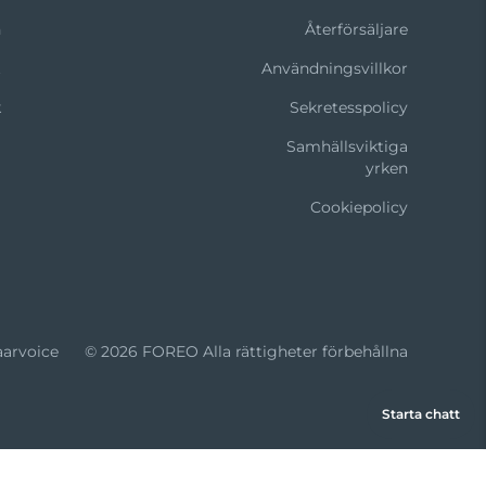
n
Återförsäljare
t
Användningsvillkor
k
Sekretesspolicy
Samhällsviktiga
yrken
Cookiepolicy
aarvoice
© 2026 FOREO Alla rättigheter förbehållna
Starta chatt