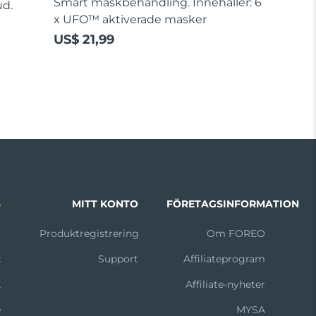
Smart maskbehandling. Innehåller: 6
ud.
x UFO™ aktiverade masker
US$ 21,99
S
MITT KONTO
FÖRETAGSINFORMATION
m
Produktregistrering
Om FOREO
k
Support
Affiliateprogram
X
Affiliate-nyheter
e
MYSA