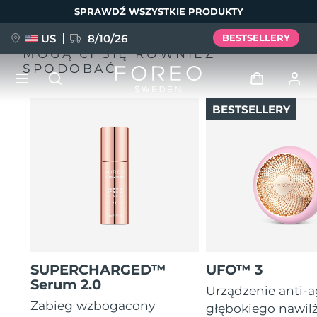
Przejdź
SPRAWDŹ WSZYSTKIE PRODUKTY
do
treści
US
8/10/26
BESTSELLERY
MOGĄ CI SIĘ RÓWNIEŻ
SPODOBAĆ
BESTSELLERY
NOWOŚĆ
Zaloguj
Język
BREAKING NEWS
Profil użytkownika
English
Deutsch
Español
Moje urządzenia
FAQ™ Pure Beauty-Tech Elixir
Français
Italiano
Português
Moje zamówienia
Polski
Svenska
Русский
SUPERCHARGED™
UFO™ 3
Türkçe
简体中文
繁體中文
Moje adresy
Serum 2.0
Urządzenie anti-
issa™ Teeth Whitening Set
Zabieg wzbogacony
głębokiego nawil
Moje subskrypcje