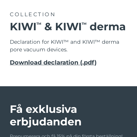
COLLECTION
KIWI
& KIWI
derma
TM
TM
Declaration for KIWI™ and KIWI™ derma
pore vacuum devices.
Download declaration (.pdf)
Få exklusiva
erbjudanden
Prenumerera och få 15% på din första beställning!