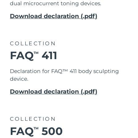
dual microcurrent toning devices
.
Turkiet
Förväntad leverans
8/9/26
Download declaration (.pdf)
Förenade
Förväntad leverans
8/9/26
Arabemiraten
Storbritannien
Förväntad leverans
8/8/26
COLLECTION
FAQ
411
TM
USA
Förväntad leverans
8/9/26
Uzbekistan
Förväntad leverans
8/13/26
Declaration for FAQ™ 411
body sculpting
device.
Vietnam
Förväntad leverans
8/14/26
Download declaration (.pdf)
COLLECTION
FAQ
500
TM