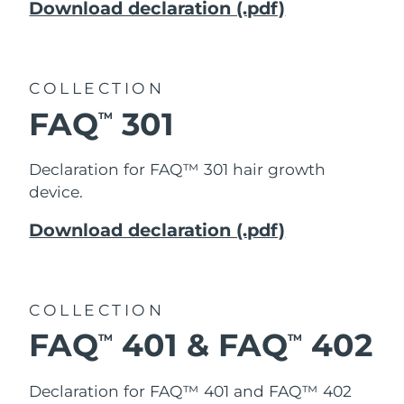
Download declaration (.pdf)
Slovakien
Förväntad leverans
8/8/26
Slovenien
Förväntad leverans
8/8/26
COLLECTION
FAQ
301
TM
Sydafrika
Förväntad leverans
8/16/26
Sydkorea
Förväntad leverans
8/10/26
Declaration for FAQ™ 301
hair growth
device.
Spanien
Förväntad leverans
8/8/26
Download declaration (.pdf)
Sverige
Förväntad leverans
8/8/26
Schweiz
Förväntad leverans
8/8/26
COLLECTION
Taiwan
FAQ
401 & FAQ
402
Förväntad leverans
8/13/26
TM
TM
Thailand
Förväntad leverans
8/12/26
Declaration for FAQ™ 401 and FAQ™ 402