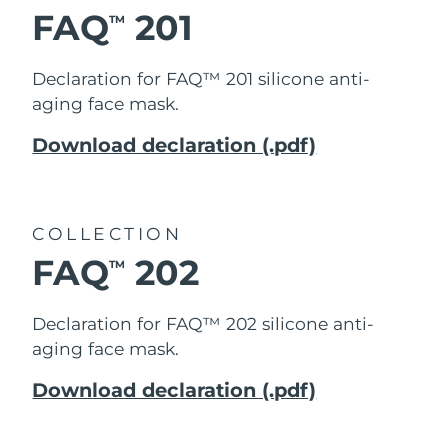
FAQ
201
TM
Macao SAR
Förväntad leverans
8/10/26
Declaration for FAQ™ 201 silicone anti-
Malaysia
Förväntad leverans
8/11/26
aging face mask.
Malta
Förväntad leverans
8/8/26
Download declaration (.pdf)
Mexiko
Förväntad leverans
8/12/26
COLLECTION
Monaco
Förväntad leverans
8/9/26
FAQ
202
TM
Nederländerna
Förväntad leverans
8/8/26
Declaration for FAQ™ 202 silicone anti-
Nya Zeeland
Förväntad leverans
8/8/26
aging face mask.
Norge
Förväntad leverans
8/8/26
Download declaration (.pdf)
Oman
Förväntad leverans
8/11/26