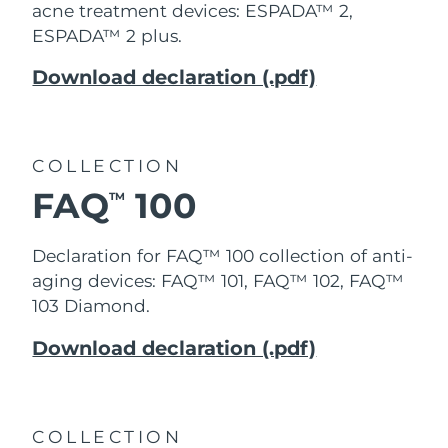
Advanced pore care essentials
acne treatment devices: ESPADA™ 2,
For healthy hair
18% PAP
Israel
Förväntad leverans
8/12/26
Kosmetika
Man
ESPADA™ 2 plus.
Italien
Förväntad leverans
8/8/26
Download declaration (.pdf)
Japan
Förväntad leverans
8/11/26
Handla allt
Jersey
COLLECTION
Förväntad leverans
8/13/26
FAQ
100
TM
Kazakstan
Förväntad leverans
8/10/26
FOREO APP
Declaration for FAQ™ 100 collection of anti-
Kuwait
Förväntad leverans
8/8/26
OM FOREO
aging devices: FAQ™ 101, FAQ™ 102, FAQ™
103 Diamond.
Lettland
Förväntad leverans
8/8/26
Download declaration (.pdf)
Libanon
Förväntad leverans
8/9/26
Litauen
Förväntad leverans
8/8/26
COLLECTION
Luxemburg
Förväntad leverans
8/8/26