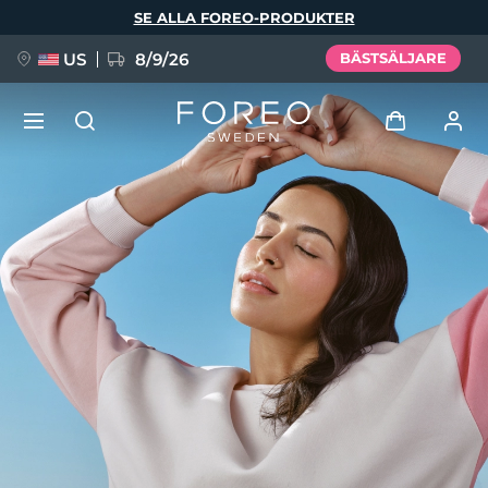
Hoppa
SE ALLA FOREO-PRODUKTER
till
huvudinnehåll
US
8/9/26
BÄSTSÄLJARE
NYHET
Logga in
Språk
BREAKING NEWS
Användarprofil
English
Deutsch
Español
Mina enheter
FAQ™ Pure Beauty-Tech Elixir
Français
Italiano
Português
Mina beställningar
Polski
Svenska
Русский
Türkçe
简体中文
繁體中文
Mina adresser
issa™ Teeth Whitening Set
Mina prenumerationer