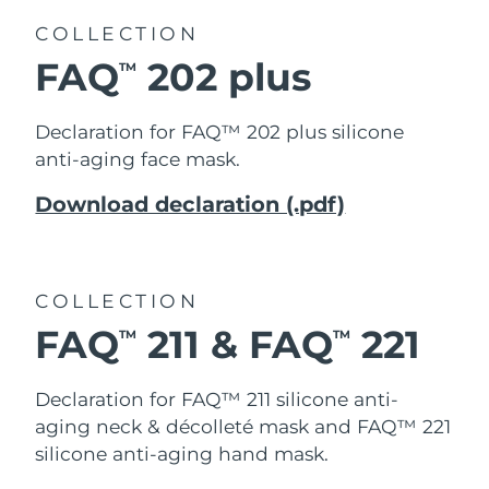
Filippinerna
Förväntad leverans
8/11/26
COLLECTION
FAQ
202 plus
TM
Polen
Förväntad leverans
8/9/26
Portugal
Förväntad leverans
8/8/26
Declaration for FAQ™ 202 plus silicone
anti-aging face mask.
Puerto Rico
Förväntad leverans
8/10/26
Download declaration (.pdf)
Qatar
Förväntad leverans
8/9/26
Réunion
Förväntad leverans
8/13/26
COLLECTION
Rumänien
FAQ
211 & FAQ
221
Förväntad leverans
8/8/26
TM
TM
Ryssland
Förväntad leverans
8/16/26
Declaration for FAQ™ 211
silicone anti-
aging neck & décolleté mask and FAQ™ 221
Saudiarabien
Förväntad leverans
8/9/26
silicone anti-aging hand mask.
Singapore
Förväntad leverans
8/10/26