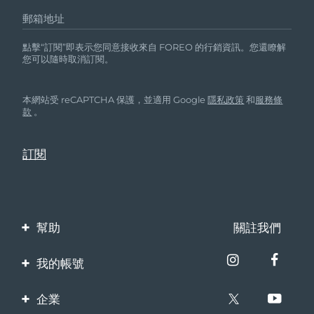
郵箱地址
點擊“訂閱”即表示您同意接收來自 FOREO 的行銷資訊。您還瞭解
您可以隨時取消訂閱。
本網站受 reCAPTCHA 保護，並適用 Google
隱私政策
和
服務條
款
。
幫助
關註我們
聯繫我們
我的帳號
訂單與運輸
產品註冊
企業
保修與退換貨