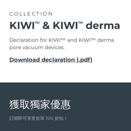
COLLECTION
KIWI
& KIWI
derma
TM
TM
Declaration for KIWI™ and KIWI™ derma
pore vacuum devices.
Download declaration (.pdf)
獲取獨家優惠
訂閱即可享受首單 15% 折扣！