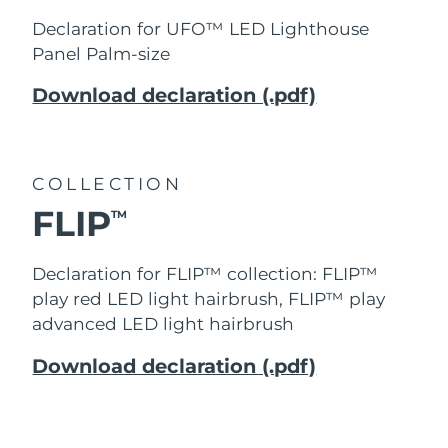
瑞典美膚護理
Declaration for UFO™ LED Lighthouse
奧地利
預計送達日期
8/9/26
Panel Palm-size
巴林
預計送達日期
8/10/26
Download declaration (.pdf)
面部清潔
緊致提拉
比利時
預計送達日期
8/9/26
LUNA™ 4 套裝
BEAR™ 2 套裝
百慕達
預計送達日期
8/15/26
Anti-aging massage
Microcurrent toning
COLLECTION
FLIP
TM
波士尼亞與赫塞哥維納
預計送達日期
8/12/26
補水保濕
口腔護理
LUNA™ 4 Plus
BEAR™ 2 go
汶萊
預計送達日期
8/14/26
Declaration for FLIP™ collection:
FLIP™
UFO™ 3 套裝
issa™ 4
Massage, LED heating
Microcurrent toning on-the-go
play red LED light hairbrush, FLIP™ play
FAQ™ 抗老護理
Deep facial hydration
Hybrid silicone sonic toothbrush
保加利亞
預計送達日期
8/9/26
advanced LED light hairbrush
NEW
LUNA™ 4 Men
BEAR™ 2 eyes & lips
加拿大
預計送達日期
8/13/26
Download declaration (.pdf)
UFO™ 3 LED
issa™ 4 plus
For men, anti-aging massage
Microcurrent line smoothing device
Near-infrared and red light therapy
Smart hybrid silicone sonic toothbrush
智利
預計送達日期
8/13/26
device
抗老
LED 護理