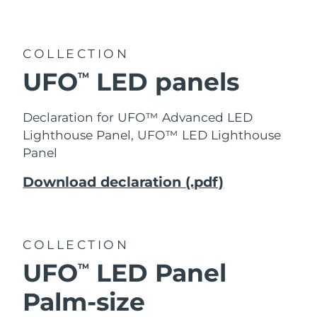
發貨國家
美國
預計送達日期
8/10/26
COLLECTION
FAQ™ Dual LED Panel
UFO
LED panels
TM
英國
預計送達日期
8/9/26
熱門產品
西班牙
預計送達日期
8/9/26
Declaration for UFO™ Advanced LED
Lighthouse Panel, UFO™ LED Lighthouse
澳洲
預計送達日期
8/12/26
Panel
法國
預計送達日期
8/9/26
Download declaration (.pdf)
特別優惠
暢銷產品
德國
預計送達日期
8/9/26
COLLECTION
加拿大
預計送達日期
8/13/26
UFO
LED Panel
TM
紅光療法
Palm-size
澳洲
預計送達日期
8/12/26