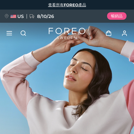
移
查看所有FOREO產品
至
主
內
容
US
8/10/26
暢銷品
新品
登入
語言
BREAKING NEWS
用戶信息
English
Deutsch
Español
我的設備
FAQ™ Pure Beauty-Tech Elixir
Français
Italiano
Português
我的訂單
Polski
Svenska
Русский
Türkçe
简体中文
繁體中文
我的地址
issa™ Teeth Whitening Set
我的訂閱