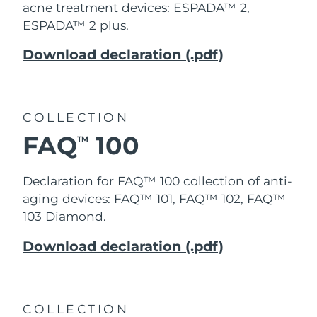
Advanced pore care essentials
以色列
預計送達日期
8/13/26
acne treatment devices: ESPADA™ 2,
For healthy hair
18% PAP
護膚品
男士
ESPADA™ 2 plus.
義大利
預計送達日期
8/9/26
Download declaration (.pdf)
日本
預計送達日期
8/12/26
澤西島
預計送達日期
8/14/26
全部購買
COLLECTION
哈薩克
預計送達日期
8/11/26
FAQ
100
TM
FOREO APP
科威特
預計送達日期
8/9/26
Declaration for FAQ™ 100 collection of anti-
關於我們
aging devices: FAQ™ 101, FAQ™ 102, FAQ™
拉脫維亞
預計送達日期
8/9/26
103 Diamond.
黎巴嫩
預計送達日期
8/10/26
Download declaration (.pdf)
立陶宛
預計送達日期
8/9/26
盧森堡
預計送達日期
8/9/26
COLLECTION