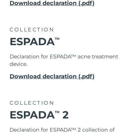
Professional IPL hair removal device
Microcurrent body toning
All hair treatments
All FAQ™ skincare
Download declaration (.pdf)
德國
預計送達日期
8/9/26
FAQ™產品
FAQ™產品
痘肌護理
眼部護理
直布羅陀
PEACH™ 2
LUNA™ 4 body
預計送達日期
8/13/26
FAQ™ products
All anti-aging treatments
All LED treatments
ESPADA™ 2 plus
BEAR™ 2 eyes & lips
COLLECTION
IPL hair removal
Massaging body brush
All toning treatments
希臘
預計送達日期
8/9/26
Recurring acne LED therapy
Microcurrent line smoothing device
ESPADA
TM
中國香港特別行政區
預計送達日期
8/10/26
PEACH™ 2 go
SUPERCHARGED™ serum
護發
毛孔護理
Declaration for ESPADA™ acne treatment
ESPADA™ 2
IRIS™ 2
Travel-friendly IPL hair removal
Firming body serum
device.
匈牙利
LUNA™ 4 hair
預計送達日期
8/9/26
KIWI™ derma
Acne treatment device
Rejuvenating eye massager
NEW
2-in-1 LED scalp massager
Diamond microdermabrasion .
Download declaration (.pdf)
冰島
預計送達日期
8/10/26
PEACH™ Cooling Prep Gel
ESPADA™ Blemish Solution
眼部護膚
牙齒美白
Cooling IPL hair removal gel
印尼
預計送達日期
8/7/26
FLIP™ play advanced
KIWI™
Concentrated acne gel
Advanced eye care treatment
issa™ Teeth Whitening Set
COLLECTION
LED light hairbrush
Blackhead remover
愛爾蘭
預計送達日期
8/9/26
更多的
Dual LED + sonic device & 18% PAP gel
ESPADA
2
TM
ESPADA™ 設備
眼部護理設備
曼島
預計送達日期
8/11/26
LUNA™ Dual-Peptide Scalp
KIWI™ 皮肤护理
All acne treatment devices
All revitalizing eye massagers
Serum
Declaration for ESPADA™ 2 collection of
issa™ Teeth Whitening Gel