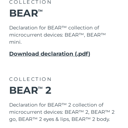
FAQ™ 101
FAQ™ 201
COLLECTION
中國
LUNA™ 4 mini
面部提拉護理
預計送達日期
8/9/26
NEW
issa™ 4 smile
UFO™ 3 mini
Clinical anti-aging
LED mask
BEAR
For young skin, T-zone
Premium anti-aging skincare
TM
哥倫比亞
預計送達日期
8/13/26
Hybrid silicone sonic toothbrush
Red light therapy device for young skin
生髮
肌膚年輕化
Declaration for BEAR™ collection of
克羅埃西亞
預計送達日期
8/9/26
FAQ™ 102
FAQ™ 202
LUNA™ 4 go
BEAR™ 設備
microcurrent devices: BEAR™, BEAR™
FAQ™ 301
FAQ™ 501
issa™ 4 baby
UFO™ 3 go
Advanced clinical anti-aging
LED mask
For travel or gym bag
All premium facelift devices
NEW
mini.
賽普勒斯
預計送達日期
8/10/26
LED hair strengthening scalp massager
Full-Spectrum Red Light Therapy
For ages 0-3
Portable red light therapy
Download declaration (.pdf)
捷克
預計送達日期
8/9/26
FAQ™ 103
FAQ™ 211
LUNA™護膚
保健品
FAQ™ Scalp Serum
FAQ™ 502
issa™ Teeth Whitening Set
面膜
Luxurious clinical anti-aging set
Anti-aging neck & décolleté LED mask
Premium cleansers & balm
丹麥
預計送達日期
8/9/26
Scalp recovery probiotic serum
Full-Spectrum Red Light Therapy
Dual LED + sonic device & 18% PAP gel
Rejuvenation & hydration
專業治療
COLLECTION
愛沙尼亞
預計送達日期
8/9/26
BEAR
2
FAQ™ P1 Primer
FAQ™ 221
LUNA™ 設備
TM
FAQ™護膚品
ISSA™ 設備
UFO™ 設備
Manuka honey primer
Anti-aging LED hand mask
芬蘭
FAQ™ Red Light Serum
預計送達日期
8/9/26
All facial cleansing devices
All FAQ™ skincare
All silicone sonic toothbrushes
All deep facial hydration devices
Declaration for BEAR™ 2 collection of
法國
預計送達日期
8/9/26
脫毛
身體護理
microcurrent devices: BEAR™ 2, BEAR™ 2
FAQ™護膚品
FAQ™護膚品
go, BEAR™ 2 eyes & lips, BEAR™ 2 body.
PEACH™ 2 Pro Max
BEAR™ 2 body
FAQ™產品
FAQ™ skincare
法屬玻里尼西亞
預計送達日期
8/13/26
All FAQ™ skincare
All FAQ™ skincare