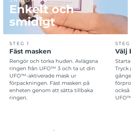
Enkelt och
smidigt
STEG 1
STEG
Fäst masken
Välj
Rengör och torka huden. Avlägsna
Start
ringen från UFO™ 3 och ta ut din
Tryck 
UFO™-aktiverade mask ur
gånger
förpackningen. Fäst masken på
förpr
enheten genom att sätta tillbaka
också 
ringen.
UFO™-