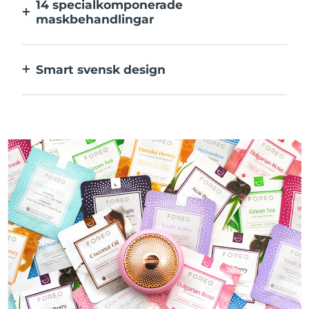
14 specialkomponerade
maskbehandlingar
Den perfekta kombinationen av teknologier
för ingredienserna i din mask.
Smart svensk design
100% vattentät och ultrahygienisk. Upp till
50 minuters användning per USB-
laddning.