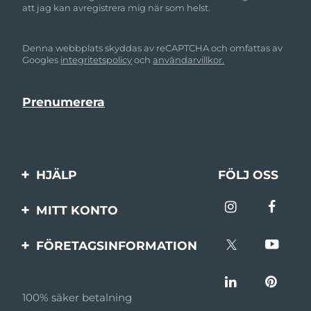
att jag kan avregistrera mig när som helst.
Denna webbplats skyddas av reCAPTCHA och omfattas av
Googles
integritetspolicy
och
användarvillkor.
HJÄLP
FÖLJ OSS
Kontakta oss
MITT KONTO
Beställningar & leverans
Produktregistrering
FÖRETAGSINFORMATION
Garantier & returer
Support
Om FOREO
Vanliga frågor
100% säker betalning
Affiliateprogram
Batteriinformation