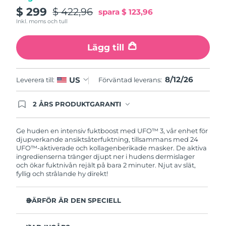
Turkiet
Förväntad leverans
8/12/26
$ 299
$ 422,96
spara
$ 123,96
Inkl. moms och tull
Förenade
Förväntad leverans
8/12/26
Arabemiraten
Lägg till
Storbritannien
Förväntad leverans
8/11/26
8/12/26
US
Leverera till:
Förväntad leverans:
USA
Förväntad leverans
8/12/26
2 ÅRS PRODUKTGARANTI
Uzbekistan
Produkten levereras med FOREOs heltäckande
Förväntad leverans
8/16/26
garanti. Det betyder att vi byter ut produkten
utan extra kostnad om du får problem med den
Ge huden en intensiv fuktboost med UFO™ 3, vår enhet för
Vietnam
Förväntad leverans
8/17/26
inom två år efter inköpsdatum.
djupverkande ansiktsåterfuktning, tillsammans med 24
UFO™-aktiverade och kollagenberikade masker. De aktiva
ingredienserna tränger djupt ner i hudens dermislager
och ökar fuktnivån rejält på bara 2 minuter. Njut av slät,
fyllig och strålande hy direkt!
DÄRFÖR ÄR DEN SPECIELL
Kliniskt bevisad effekt: Ökar hudens fuktnivå med 126%