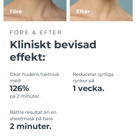
Före
Efter
Macao SAR
Förväntad leverans
8/13/26
Malaysia
Förväntad leverans
8/14/26
FÖRE & EFTER
Kliniskt bevisad
Malta
Förväntad leverans
8/11/26
effekt:
Mexiko
Förväntad leverans
8/15/26
Monaco
Förväntad leverans
8/12/26
Ökar hudens fuktnivå
Reducerar synliga
med
rynkor på
Nederländerna
Förväntad leverans
8/11/26
126%
1 vecka.
på 2 minuter.
Nya Zeeland
Förväntad leverans
8/11/26
Bättre resultat än en
Norge
Förväntad leverans
8/11/26
sheetmask på bara
2 minuter.
Oman
Förväntad leverans
8/14/26