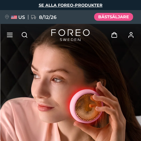
Hoppa
SE ALLA FOREO-PRODUKTER
till
huvudinnehåll
US
8/12/26
BÄSTSÄLJARE
NYHET
Logga in
Språk
BREAKING NEWS
Användarprofil
English
Deutsch
Español
Mina enheter
FAQ™ Pure Beauty-Tech Elixir
Français
Italiano
Português
Mina beställningar
Polski
Svenska
Русский
Türkçe
简体中文
繁體中文
Mina adresser
issa™ Teeth Whitening Set
Mina prenumerationer