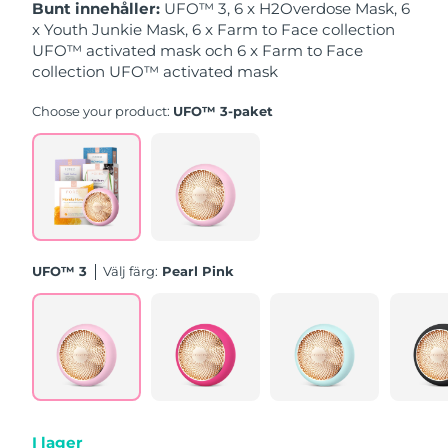
Bunt innehåller:
UFO™ 3, 6 x H2Overdose Mask, 6
x Youth Junkie Mask, 6 x Farm to Face collection
Slovakien
Förväntad leverans
8/11/26
UFO™ activated mask och 6 x Farm to Face
collection UFO™ activated mask
Slovenien
Förväntad leverans
8/11/26
Choose your product:
UFO™ 3-paket
Sydafrika
Förväntad leverans
8/19/26
Sydkorea
Förväntad leverans
8/13/26
Spanien
Förväntad leverans
8/11/26
UFO™ 3
Välj färg:
Pearl Pink
Sverige
Förväntad leverans
8/11/26
Schweiz
Förväntad leverans
8/11/26
Taiwan
Förväntad leverans
8/16/26
Thailand
Förväntad leverans
8/15/26
I lager