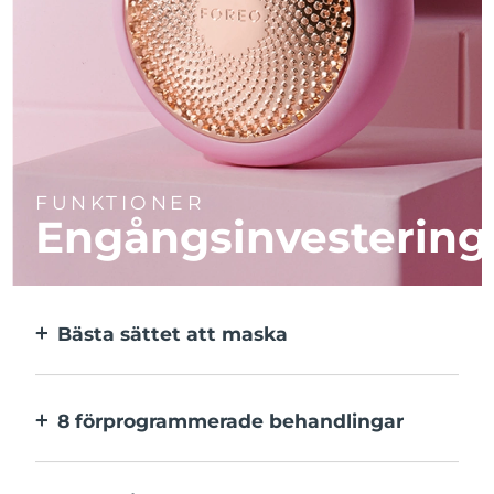
FUNKTIONER
Engångsinvestering
Bästa sättet att maska
Effektivare än en sheetmask. Och 10x
snabbare.
8 förprogrammerade behandlingar
Med ett enkelt knapptryck. Inställningarna
kan justeras i appen.