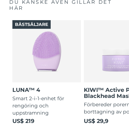
DU KANSKE ÄVEN GILLAR DET
HÄR
BÄSTSÄLJARE
LUNA™ 4
KIWI™ Active 
Blackhead Mas
Smart 2-i-1-enhet för
Förbereder porern
rengöring och
borttagning av p
uppstramning
US$ 219
US$ 29,9