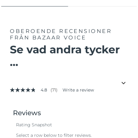
OBEROENDE RECENSIONER
FRÅN BAZAAR VOICE
Se vad andra tycker
...
4.8
(71)
Write a review
4.8
out
of
5
stars,
average
rating
value.
Read
71