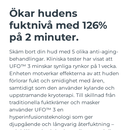
SVENSK SKÖNHETSRUTIN
Österrike
Förväntad leverans
8/11/26
Ökar hudens
fuktnivå med 126%
Bahrain
Förväntad leverans
8/12/26
på 2 minuter.
Ansiktsrengöring
Ansiktslyft
Belgien
Förväntad leverans
8/11/26
LUNA™ 4-paket
BEAR™ 2-paket
Bermuda
Förväntad leverans
8/17/26
Skäm bort din hud med 5 olika anti-aging-
Anti-aging massage
Microcurrent toning
behandlingar. Kliniska tester har visat att
Bosnien och
UFO™ 3 minskar synliga rynkor på 1 vecka.
Förväntad leverans
8/14/26
Återfuktning
Munvård
Hercegovina
Enheten motverkar effekterna av att huden
LUNA™ 4 Plus
BEAR™ 2 go
UFO™ 3-paket
issa™ 4
förlorar fukt och smidighet med åren,
Massage, LED heating
Microcurrent toning on-the-go
Brunei
Förväntad leverans
8/16/26
FAQ™ ANTI-AGING-BEHANDLING
samtidigt som den använder kylande och
Deep facial hydration
Hybrid silicone sonic toothbrush
uppstramande kryoterapi.
Till skillnad från
Bulgarien
Förväntad leverans
8/11/26
NEW
traditionella fuktkrämer och masker
LUNA™ 4 Men
BEAR™ 2 eyes & lips
UFO™ 3 LED
issa™ 4 plus
använder UFO™ 3 en
Kanada
For men, anti-aging massage
Microcurrent line smoothing device
Förväntad leverans
8/15/26
Near-infrared and red light therapy
hyperinfusionsteknologi som ger
Smart hybrid silicone sonic toothbrush
device
Anti-aging
LED-behandlingar
djupgående och långvarig återfuktning –
Chile
Förväntad leverans
8/15/26