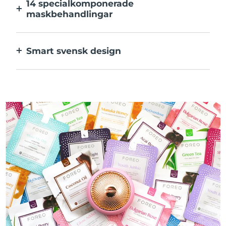
14 specialkomponerade
maskbehandlingar
Den perfekta kombinationen av teknologier
för ingredienserna i din mask.
Smart svensk design
100% vattentät och ultrahygienisk. Upp till
50 minuters användning per USB-
laddning.