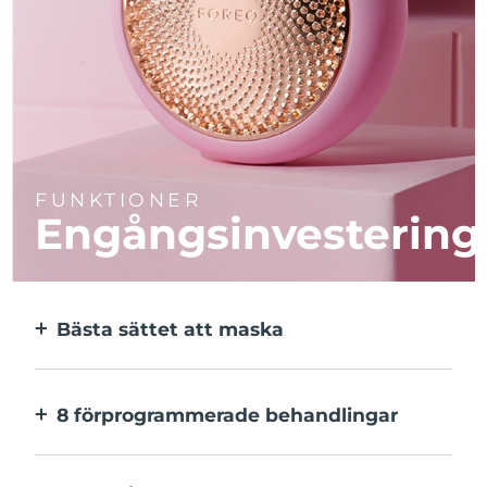
FUNKTIONER
Engångsinvestering
Bästa sättet att maska
Effektivare än en sheetmask. Och 10x
snabbare.
8 förprogrammerade behandlingar
Med ett enkelt knapptryck. Inställningarna
kan justeras i appen.