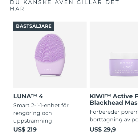
DU KANSKE ÄVEN GILLAR DET
HÄR
BÄSTSÄLJARE
LUNA™ 4
KIWI™ Active 
Blackhead Mas
Smart 2-i-1-enhet för
Förbereder porern
rengöring och
borttagning av p
uppstramning
US$ 219
US$ 29,9