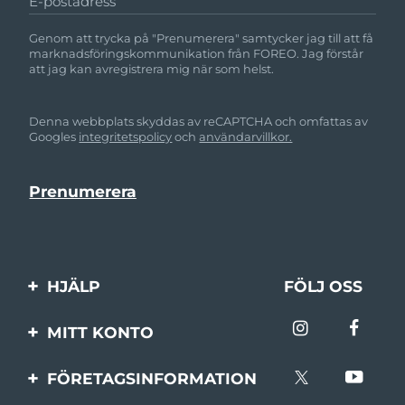
E-postadress
Genom att trycka på "Prenumerera" samtycker jag till att få
marknadsföringskommunikation från FOREO. Jag förstår
att jag kan avregistrera mig när som helst.
Denna webbplats skyddas av reCAPTCHA och omfattas av
Googles
integritetspolicy
och
användarvillkor.
HJÄLP
FÖLJ OSS
Kontakta oss
MITT KONTO
Beställningar & leverans
Produktregistrering
FÖRETAGSINFORMATION
Garantier & returer
Support