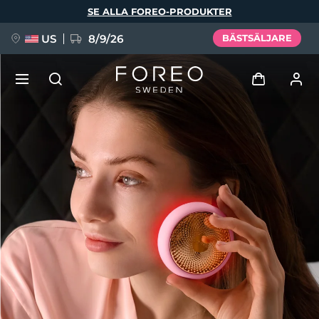
Hoppa
SE ALLA FOREO-PRODUKTER
till
huvudinnehåll
US
8/9/26
BÄSTSÄLJARE
NYHET
Logga in
Språk
BREAKING NEWS
Användarprofil
English
Deutsch
Español
Mina enheter
FAQ™ Pure Beauty-Tech Elixir
Français
Italiano
Português
Mina beställningar
Polski
Svenska
Русский
Türkçe
简体中文
繁體中文
Mina adresser
issa™ Teeth Whitening Set
Mina prenumerationer