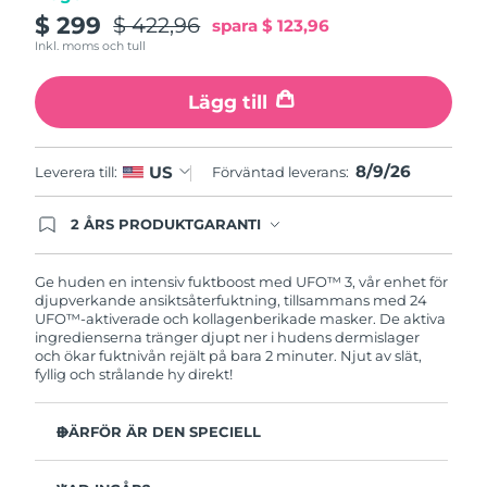
Förväntad leverans
Saudiarabien
$ 299
$ 422,96
09/08/2026
spara
$ 123,96
Inkl. moms och tull
Singapore
Förväntad leverans
10/08/2026
Lägg till
Förväntad leverans
Slovakien
08/08/2026
8/9/26
US
Leverera till:
Förväntad leverans:
Förväntad leverans
Slovenien
08/08/2026
2 ÅRS PRODUKTGARANTI
Produkten levereras med FOREOs heltäckande
Sydafrika
Förväntad leverans
16/08/2026
garanti. Det betyder att vi byter ut produkten
utan extra kostnad om du får problem med den
Ge huden en intensiv fuktboost med UFO™ 3, vår enhet för
inom två år efter inköpsdatum.
djupverkande ansiktsåterfuktning, tillsammans med 24
Sydkorea
Förväntad leverans
10/08/2026
UFO™-aktiverade och kollagenberikade masker. De aktiva
ingredienserna tränger djupt ner i hudens dermislager
Förväntad leverans
och ökar fuktnivån rejält på bara 2 minuter. Njut av slät,
Spanien
08/08/2026
fyllig och strålande hy direkt!
Förväntad leverans
Sverige
DÄRFÖR ÄR DEN SPECIELL
08/08/2026
Kliniskt bevisad effekt: Ökar hudens fuktnivå med 126%
Förväntad leverans