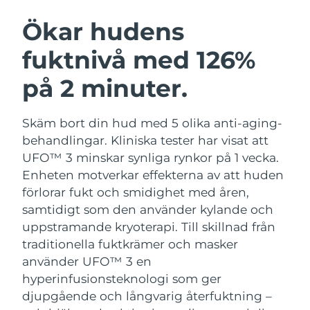
SVENSK SKÖNHETSRUTIN
Ökar hudens
Australien
Förväntad leverans
11/08/2026
fuktnivå med 126%
Förväntad leverans
Österrike
08/08/2026
på 2 minuter.
Ansiktsrengöring
Ansiktslyft
LUNA™ 4-paket
BEAR™ 2-paket
Förväntad leverans
Bahrain
09/08/2026
Skäm bort din hud med 5 olika anti-aging-
Anti-aging massage
Microcurrent toning
behandlingar. Kliniska tester har visat att
Förväntad leverans
Belgien
UFO™ 3 minskar synliga rynkor på 1 vecka.
08/08/2026
Återfuktning
Munvård
Enheten motverkar effekterna av att huden
LUNA™ 4 Plus
BEAR™ 2 go
UFO™ 3-paket
issa™ 4
Bermuda
förlorar fukt och smidighet med åren,
Förväntad leverans
14/08/2026
Massage, LED heating
Microcurrent toning on-the-go
FAQ™ ANTI-AGING-BEHANDLING
samtidigt som den använder kylande och
Deep facial hydration
Hybrid silicone sonic toothbrush
Bosnien och
uppstramande kryoterapi.
Till skillnad från
Förväntad leverans
11/08/2026
Hercegovina
NEW
traditionella fuktkrämer och masker
LUNA™ 4 Men
BEAR™ 2 eyes & lips
UFO™ 3 LED
issa™ 4 plus
använder UFO™ 3 en
For men, anti-aging massage
Microcurrent line smoothing device
Brunei
Förväntad leverans
13/08/2026
Near-infrared and red light therapy
hyperinfusionsteknologi som ger
Smart hybrid silicone sonic toothbrush
device
Anti-aging
LED-behandlingar
djupgående och långvarig återfuktning –
Förväntad leverans
Bulgarien