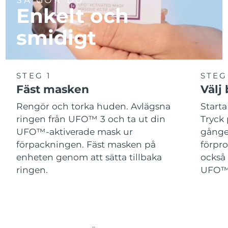
Enkelt och
smidigt
STEG 1
STEG
Fäst masken
Välj
Rengör och torka huden. Avlägsna
Start
ringen från UFO™ 3 och ta ut din
Tryck 
UFO™-aktiverade mask ur
gånger
förpackningen. Fäst masken på
förpr
enheten genom att sätta tillbaka
också 
ringen.
UFO™-