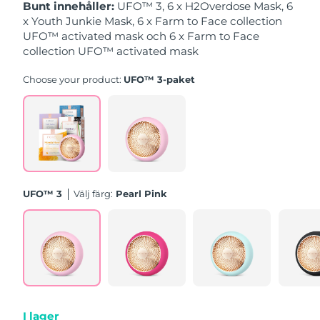
Bunt innehåller:
UFO™ 3, 6 x H2Overdose Mask, 6
Filippinerna
Förväntad leverans
11/08/2026
x Youth Junkie Mask, 6 x Farm to Face collection
UFO™ activated mask och 6 x Farm to Face
collection UFO™ activated mask
Förväntad leverans
Polen
09/08/2026
Choose your product:
UFO™ 3-paket
Förväntad leverans
Portugal
08/08/2026
Puerto Rico
Förväntad leverans
10/08/2026
Förväntad leverans
Qatar
09/08/2026
UFO™ 3
Välj färg:
Pearl Pink
Réunion
Förväntad leverans
13/08/2026
Förväntad leverans
Rumänien
08/08/2026
Ryssland
Förväntad leverans
16/08/2026
I lager