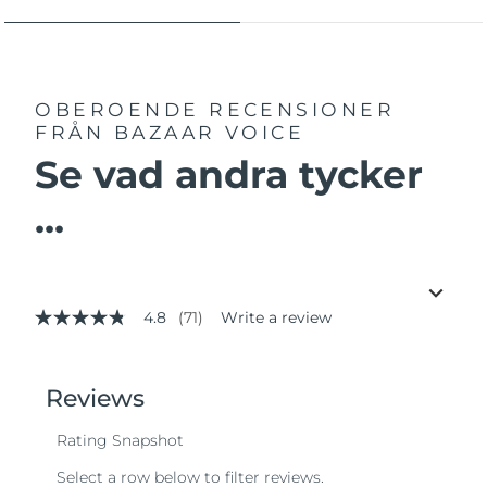
OBEROENDE RECENSIONER
FRÅN BAZAAR VOICE
Se vad andra tycker
...
4.8
(71)
Write a review
4.8
out
of
5
stars,
average
rating
value.
Read
71