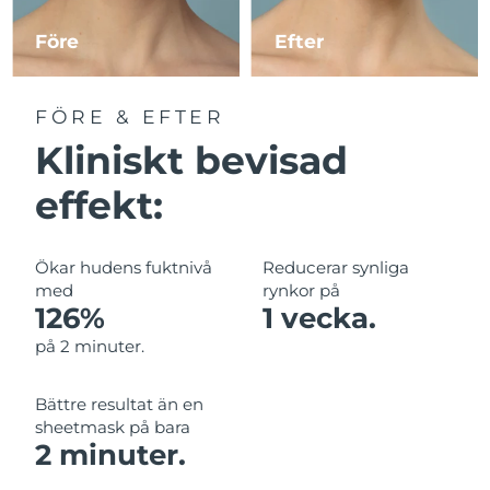
Före
Efter
Jersey
Förväntad leverans
13/08/2026
Kazakstan
Förväntad leverans
10/08/2026
FÖRE & EFTER
Kliniskt bevisad
Förväntad leverans
Kuwait
08/08/2026
effekt:
Förväntad leverans
Lettland
08/08/2026
Ökar hudens fuktnivå
Reducerar synliga
Förväntad leverans
Libanon
med
rynkor på
09/08/2026
126%
1 vecka.
Förväntad leverans
på 2 minuter.
Litauen
08/08/2026
Bättre resultat än en
Förväntad leverans
Luxemburg
sheetmask på bara
08/08/2026
2 minuter.
Macao SAR
Förväntad leverans
10/08/2026