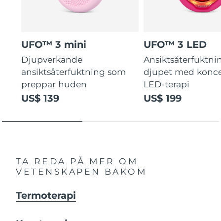
Vietnam
Förväntad leverans
14/08/2026
UFO™ 3 mini
UFO™ 3 LED
Djupverkande
Ansiktsåterfuktni
ansiktsåterfuktning som
djupet med konce
preppar huden
LED-terapi
US$ 139
US$ 199
TA REDA PÅ MER OM
VETENSKAPEN BAKOM
Termoterapi