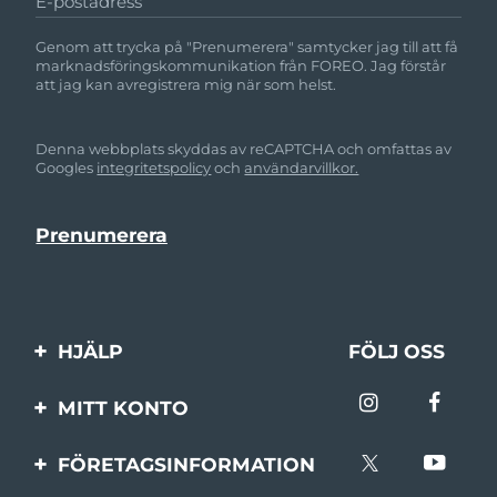
E-postadress
Genom att trycka på "Prenumerera" samtycker jag till att få
marknadsföringskommunikation från FOREO. Jag förstår
att jag kan avregistrera mig när som helst.
Denna webbplats skyddas av reCAPTCHA och omfattas av
Googles
integritetspolicy
och
användarvillkor.
HJÄLP
FÖLJ OSS
Kontakta oss
MITT KONTO
Beställningar & leverans
Produktregistrering
FÖRETAGSINFORMATION
Garantier & returer
Support