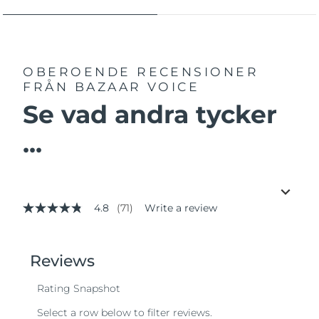
OBEROENDE RECENSIONER
FRÅN BAZAAR VOICE
Se vad andra tycker
...
4.8
(71)
Write a review
4.8
out
of
5
stars,
average
rating
value.
Read
71