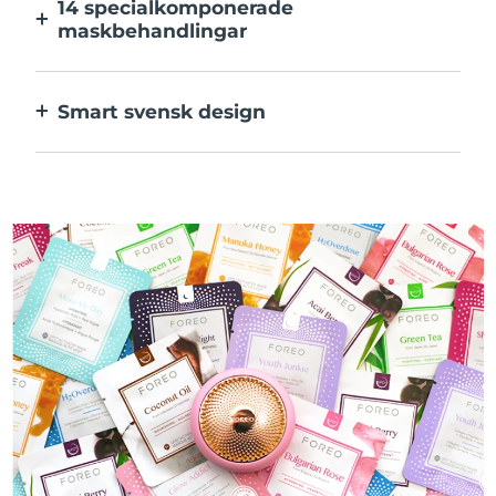
14 specialkomponerade
maskbehandlingar
Den perfekta kombinationen av teknologier
för ingredienserna i din mask.
Smart svensk design
100% vattentät och ultrahygienisk. Upp till
50 minuters användning per USB-
laddning.