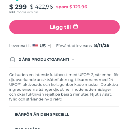
Turkiet
Förväntad leverans
8/11/26
$ 299
$ 422,96
spara
$ 123,96
Inkl. moms och tull
Förenade
Förväntad leverans
8/11/26
Arabemiraten
Lägg till
Storbritannien
Förväntad leverans
8/10/26
8/11/26
US
Leverera till:
Förväntad leverans:
USA
Förväntad leverans
8/11/26
2 ÅRS PRODUKTGARANTI
Uzbekistan
Produkten levereras med FOREOs heltäckande
Förväntad leverans
8/15/26
garanti. Det betyder att vi byter ut produkten
utan extra kostnad om du får problem med den
Ge huden en intensiv fuktboost med UFO™ 3, vår enhet för
Vietnam
Förväntad leverans
8/16/26
inom två år efter inköpsdatum.
djupverkande ansiktsåterfuktning, tillsammans med 24
UFO™-aktiverade och kollagenberikade masker. De aktiva
ingredienserna tränger djupt ner i hudens dermislager
och ökar fuktnivån rejält på bara 2 minuter. Njut av slät,
fyllig och strålande hy direkt!
DÄRFÖR ÄR DEN SPECIELL
Kliniskt bevisad effekt: Ökar hudens fuktnivå med 126%