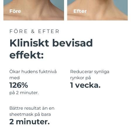
Före
Efter
Macao SAR
Förväntad leverans
8/12/26
Malaysia
Förväntad leverans
8/13/26
FÖRE & EFTER
Kliniskt bevisad
Malta
Förväntad leverans
8/10/26
effekt:
Mexiko
Förväntad leverans
8/14/26
Monaco
Förväntad leverans
8/11/26
Ökar hudens fuktnivå
Reducerar synliga
med
rynkor på
Nederländerna
Förväntad leverans
8/10/26
126%
1 vecka.
på 2 minuter.
Nya Zeeland
Förväntad leverans
8/10/26
Bättre resultat än en
Norge
Förväntad leverans
8/10/26
sheetmask på bara
2 minuter.
Oman
Förväntad leverans
8/13/26