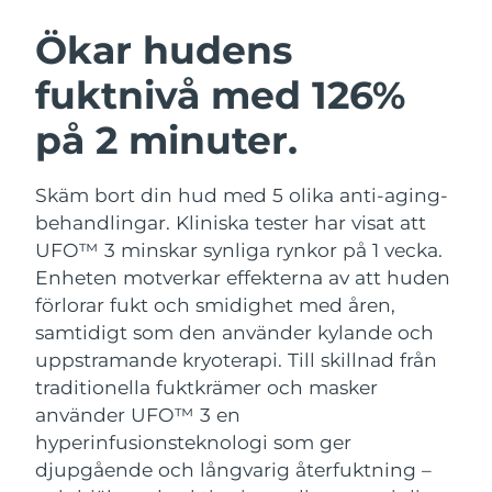
SVENSK SKÖNHETSRUTIN
Österrike
Förväntad leverans
8/10/26
Ökar hudens
fuktnivå med 126%
Bahrain
Förväntad leverans
8/11/26
på 2 minuter.
Ansiktsrengöring
Ansiktslyft
Belgien
Förväntad leverans
8/10/26
LUNA™ 4-paket
BEAR™ 2-paket
Bermuda
Förväntad leverans
8/16/26
Skäm bort din hud med 5 olika anti-aging-
Anti-aging massage
Microcurrent toning
behandlingar. Kliniska tester har visat att
Bosnien och
UFO™ 3 minskar synliga rynkor på 1 vecka.
Förväntad leverans
8/13/26
Återfuktning
Munvård
Hercegovina
Enheten motverkar effekterna av att huden
LUNA™ 4 Plus
BEAR™ 2 go
UFO™ 3-paket
issa™ 4
förlorar fukt och smidighet med åren,
Massage, LED heating
Microcurrent toning on-the-go
Brunei
Förväntad leverans
8/15/26
FAQ™ ANTI-AGING-BEHANDLING
samtidigt som den använder kylande och
Deep facial hydration
Hybrid silicone sonic toothbrush
uppstramande kryoterapi.
Till skillnad från
Bulgarien
Förväntad leverans
8/10/26
NEW
traditionella fuktkrämer och masker
LUNA™ 4 Men
BEAR™ 2 eyes & lips
UFO™ 3 LED
issa™ 4 plus
använder UFO™ 3 en
Kanada
For men, anti-aging massage
Microcurrent line smoothing device
Förväntad leverans
8/14/26
Near-infrared and red light therapy
hyperinfusionsteknologi som ger
Smart hybrid silicone sonic toothbrush
device
Anti-aging
LED-behandlingar
djupgående och långvarig återfuktning –
Chile
Förväntad leverans
8/14/26