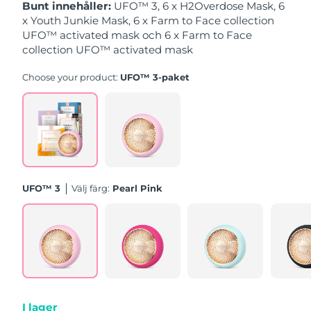
Bunt innehåller:
UFO™ 3, 6 x H2Overdose Mask, 6
x Youth Junkie Mask, 6 x Farm to Face collection
Slovakien
Förväntad leverans
8/10/26
UFO™ activated mask och 6 x Farm to Face
collection UFO™ activated mask
Slovenien
Förväntad leverans
8/10/26
Choose your product:
UFO™ 3-paket
Sydafrika
Förväntad leverans
8/18/26
Sydkorea
Förväntad leverans
8/12/26
Spanien
Förväntad leverans
8/10/26
UFO™ 3
Välj färg:
Pearl Pink
Sverige
Förväntad leverans
8/10/26
Schweiz
Förväntad leverans
8/10/26
Taiwan
Förväntad leverans
8/15/26
Thailand
Förväntad leverans
8/14/26
I lager