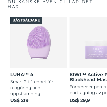
DU KANSKE ÄVEN GILLAR DET
HÄR
BÄSTSÄLJARE
LUNA™ 4
KIWI™ Active 
Blackhead Mas
Smart 2-i-1-enhet för
Förbereder porern
rengöring och
borttagning av p
uppstramning
US$ 219
US$ 29,9