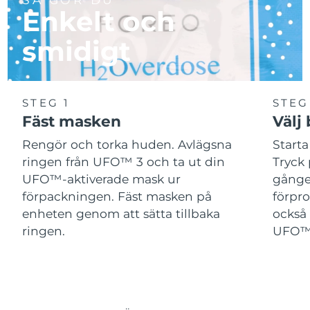
Enkelt och
smidigt
STEG 1
STEG
Fäst masken
Välj
Rengör och torka huden. Avlägsna
Start
ringen från UFO™ 3 och ta ut din
Tryck 
UFO™-aktiverade mask ur
gånger
förpackningen. Fäst masken på
förpr
enheten genom att sätta tillbaka
också 
ringen.
UFO™-