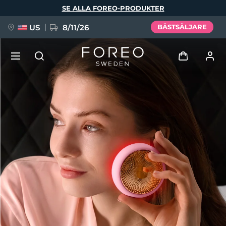
Hoppa
SE ALLA FOREO-PRODUKTER
till
huvudinnehåll
US
8/11/26
BÄSTSÄLJARE
NYHET
Logga in
Språk
BREAKING NEWS
Användarprofil
English
Deutsch
Español
Mina enheter
FAQ™ Pure Beauty-Tech Elixir
Français
Italiano
Português
Mina beställningar
Polski
Svenska
Русский
Türkçe
简体中文
繁體中文
Mina adresser
issa™ Teeth Whitening Set
Mina prenumerationer