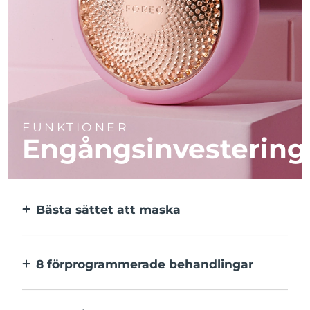
FUNKTIONER
Engångsinvestering
Bästa sättet att maska
Effektivare än en sheetmask. Och 10x
snabbare.
8 förprogrammerade behandlingar
Med ett enkelt knapptryck. Inställningarna
kan justeras i appen.