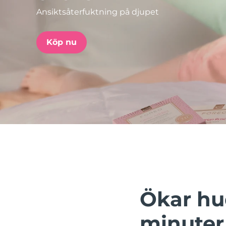
Ansiktsåterfuktning på djupet
issa™ Teeth Whitening Set
Köp nu
FAQ™ Dual LED Panel
POPULÄR
Specialerbjudanden
Bästsäljare
Ökar hu
minuter