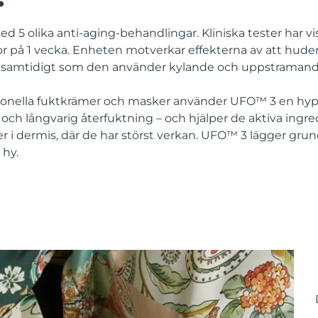
 5 olika anti-aging-behandlingar. Kliniska tester har v
r på 1 vecka. Enheten motverkar effekterna av att huden
 samtidigt som den använder kylande och uppstramande
aditionella fuktkrämer och masker använder UFO™ 3 en hy
ch långvarig återfuktning – och hjälper de aktiva ingred
r i dermis, där de har störst verkan. UFO™ 3 lägger gru
 hy.