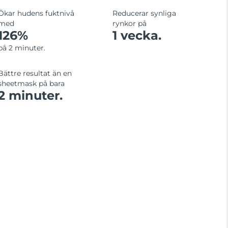
Ökar hudens fuktnivå
Reducerar synliga
med
rynkor på
126%
1 vecka.
på 2 minuter.
Bättre resultat än en
sheetmask på bara
2 minuter.