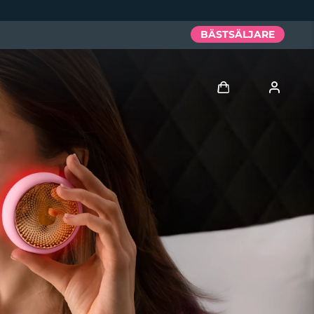
BÄSTSÄLJARE
Logga in
Användarprofil
Mina enheter
Mina beställningar
Mina adresser
Mina prenumerationer