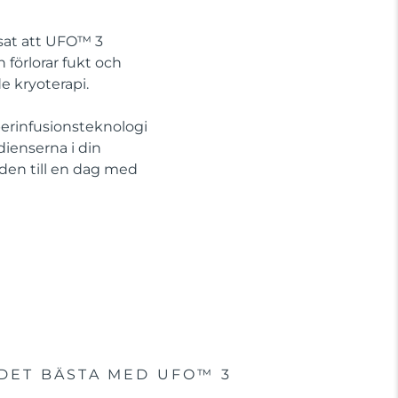
isat att UFO™ 3
 förlorar fukt och
 kryoterapi.
perinfusionsteknologi
ienserna i din
nden till en dag med
DET BÄSTA MED UFO™ 3