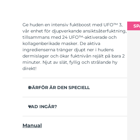
Ge huden en intensiv fuktboost med UFO™ 3,
SP
vår enhet för djupverkande ansiktsåterfuktning,
tillsammans med 24 UFO™-aktiverade och
kollagenberikade masker. De aktiva
ingredienserna tränger djupt ner i hudens
dermislager och ökar fuktnivån rejält på bara 2
minuter. Njut av slät, fyllig och strålande hy
direkt!
DÄRFÖR ÄR DEN SPECIELL
Kliniskt bevisad effekt: Ökar hudens fuktnivå
med 126% på bara 2 minuter och är mer
VAD INGÅR?
effektiv än en sheetmask.
UFO™ 3
Kliniska tester visar att synliga rynkor
Manual
minskar på bara 1 vecka.
6 x UFO™ Youth Junkie 2.0 Masks, 6 x UFO™
H2Overdose 2.0 Masks, 6 x UFO™ Acai Berry
Innehåller funktioner för föryngrande