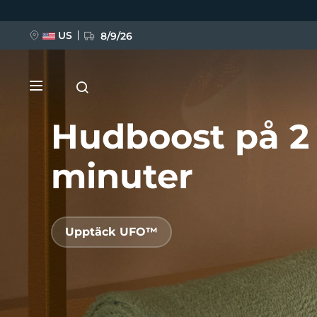
Hoppa
till
huvudinnehåll
US
8/9/26
Hudboost på 2
minuter
NYHET
Upptäck UFO™
BREAKING NEWS
FAQ™ Pure Beauty-Tech Elixir