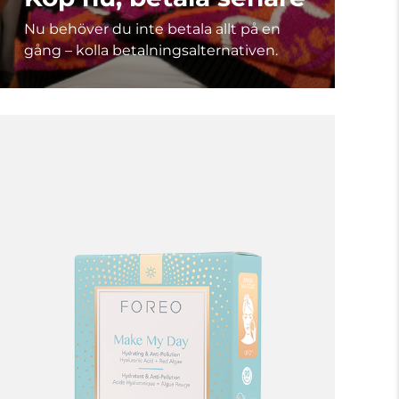
Nu behöver du inte betala allt på en
gång – kolla betalningsalternativen.