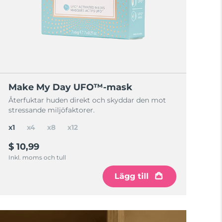
Make My Day UFO™-mask
Återfuktar huden direkt och skyddar den mot
stressande miljöfaktorer.
x1
x4
x8
x12
$ 10,99
Inkl. moms och tull
Lägg till