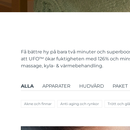
issa™ Teeth Whitening Set
FAQ™ Dual LED Panel
Få bättre hy på bara två minuter och superboos
att UFO
™
ökar fuktigheten med 126% och minsk
massage, kyla- & värmebehandling.
POPULÄR
ALLA
APPARATER
HUDVÅRD
PAKET
Specialerbjudanden
Bästsäljare
Akne och finnar
Anti-aging och rynkor
Trött och gl