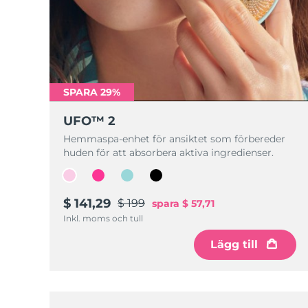
SPARA 29%
UFO™ 2
Hemmaspa-enhet för ansiktet som förbereder
huden för att absorbera aktiva ingredienser.
$ 141,29
$ 199
spara
$ 57,71
Inkl. moms och tull
Lägg till