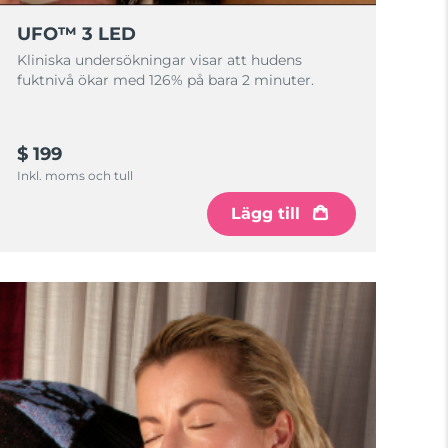
UFO™ 3 LED
Kliniska undersökningar visar att hudens
fuktnivå ökar med 126% på bara 2 minuter.
$ 199
Inkl. moms och tull
Lägg till