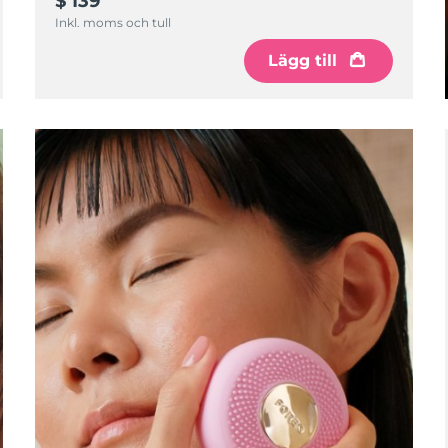
$ 139
Inkl. moms och tull
Lägg till