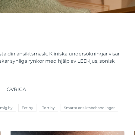
ta din ansiktsmask. Kliniska undersökningar visar
ar synliga rynkor med hjälp av LED-ljus, sonisk
ÖVRIGA
åmig hy
Fet hy
Torr hy
Smarta ansiktsbehandlingar