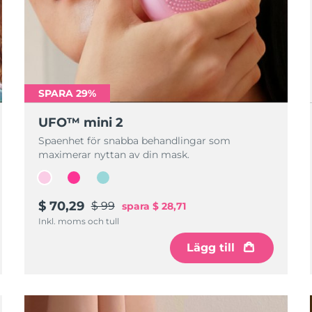
SPARA 29%
UFO™ mini 2
Spaenhet för snabba behandlingar som
maximerar nyttan av din mask.
$ 70,29
$ 99
spara
$ 28,71
Inkl. moms och tull
Lägg till