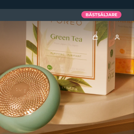
BÄSTSÄLJARE
Logga in
Användarprofil
Mina enheter
Mina beställningar
Mina adresser
Mina prenumerationer