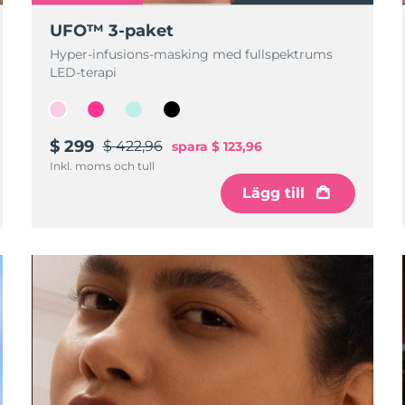
UFO™ 3-paket
Hyper-infusions-masking med fullspektrums
LED-terapi
$ 299
$ 422,96
spara
$ 123,96
Inkl. moms och tull
Lägg till