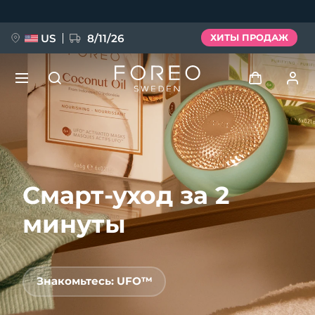
Перейти
к
основному
содержанию
US
8/11/26
ХИТЫ ПРОДАЖ
НОВИНКА
Войти
Язык
BREAKING NEWS
Профиль пользователя
Смарт-уход за 2
English
Deutsch
Español
Мои приборы
FAQ™ Pure Beauty-Tech Elixir
Français
Italiano
Português
минуты
Мои заказы
Polski
Svenska
Русский
Türkçe
简体中文
繁體中文
Мои адреса
Знакомьтесь: UFO™
issa™ Teeth Whitening Set
Мои подписки