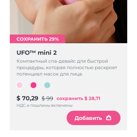
СОХРАНИТЬ 29%
СОХРАНИТЬ 29%
СОХРАНИТЬ 29%
UFO™ mini 2
UFO™ mini 2
UFO™ mini 2
Компактный спа-девайс для быстрой
Компактный спа-девайс для быстрой
Компактный спа-девайс для быстрой
процедуры, которая полностью раскроет
процедуры, которая полностью раскроет
процедуры, которая полностью раскроет
потенциал масок для лица.
потенциал масок для лица.
потенциал масок для лица.
$ 70,29
$ 70,29
$ 70,29
$ 99
$ 99
$ 99
сохранить
сохранить
сохранить
$ 28,71
$ 28,71
$ 28,71
НДС и пошлины включены
НДС и пошлины включены
НДС и пошлины включены
Добавить
Добавить
Добавить