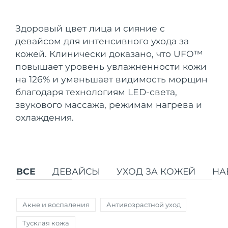
Страна доставки
Здоровый цвет лица и сияние с
Соединенные
Ожидаемая дата доставки
девайсом для интенсивного ухода за
Штаты
8/11/26
FAQ™ Dual LED Panel
кожей. Клинически доказано, что UFO
™
повышает уровень увлажненности кожи
Ожидаемая дата доставки
Великобритания
8/10/26
ПОДАРКИ И НАБОРЫ
на 126% и уменьшает видимость морщин
благодаря технологиям LED-света,
Ожидаемая дата доставки
Испания
звукового массажа, режимам нагрева и
8/10/26
охлаждения.
Специальные
Ожидаемая дата доставки
Австралия
предложения
БЕСТСЕЛЛЕРЫ
8/13/26
Ожидаемая дата доставки
Франция
8/10/26
ВСЕ
ДЕВАЙСЫ
УХОД ЗА КОЖЕЙ
НА
Ожидаемая дата доставки
Германия
8/10/26
Терапия красным светом
Акне и воспаления
Антивозрастной уход
Ожидаемая дата доставки
Канада
Тусклая кожа
8/14/26