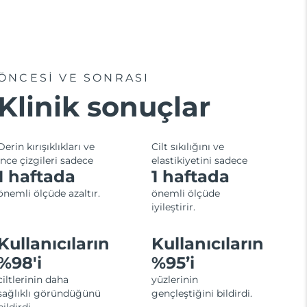
ÖNCESİ VE SONRASI
Klinik sonuçlar
Derin kırışıklıkları ve
Cilt sıkılığını ve
ince çizgileri sadece
elastikiyetini sadece
1 haftada
1 haftada
önemli ölçüde azaltır.
önemli ölçüde
iyileştirir.
Kullanıcıların
Kullanıcıların
%98'i
%95’i
ciltlerinin daha
yüzlerinin
sağlıklı göründüğünü
gençleştiğini bildirdi.