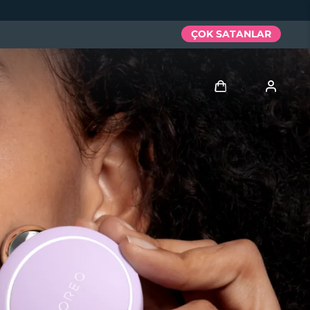
ÇOK SATANLAR
Giriş
Kullanici profi̇li̇
Cihazlarım
Siparişlerim
Adresim
Aboneliklerim