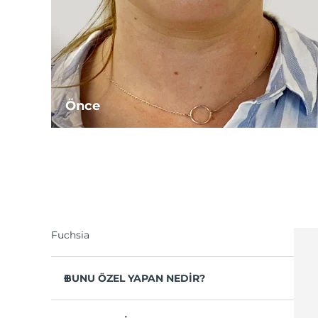
Önce
Fuchsia
BUNU ÖZEL YAPAN NEDİR?
1 haftada derin kırışıklıkları ve ince çizgileri