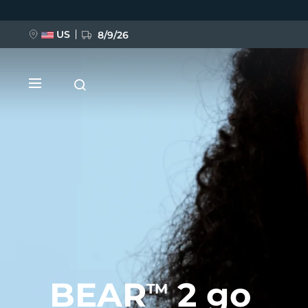
Ana
içeriğe
atla
US
8/9/26
YENİ
BREAKING NEWS
FAQ™ Pure Beauty-Tech Elixir
BEAR
2 go
TM