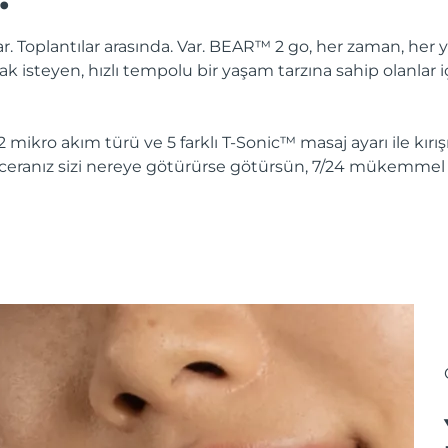
Var. Toplantılar arasında. Var. BEAR™ 2 go, her zaman, her
lmak isteyen, hızlı tempolu bir yaşam tarzına sahip olanla
mikro akım türü ve 5 farklı T-Sonic™ masaj ayarı ile kırışıklı
Maceranız sizi nereye götürürse götürsün, 7/24 mükemme