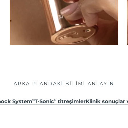
ARKA PLANDAKİ BİLİMİ ANLAYIN
hock System
T-Sonic
titreşimler
Klinik sonuçlar
TM
TM