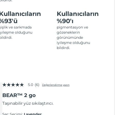
bildirdi.
Kullanıcıların
Kullanıcıların
%93'ü
%90'ı
şişlik ve sarkmada
pigmentasyon ve
iyileşme olduğunu
gözeneklerin
bildirdi.
görünümünde
iyileşme olduğunu
bildirdi.
5.0
(6)
Değerlendirme yazın
5
üzerinden
BEAR™ 2 go
5.0
yıldız,
ortalama
Taşınabilir yüz sıkılaştırıcı.
puan
değeri.
Seç Seçimi:
Lavender