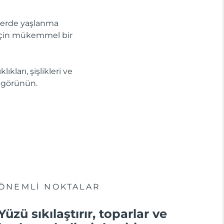
 yerde yaşlanma
r için mükemmel bir
kları, şişlikleri ve
l görünün.
ÖNEMLİ NOKTALAR
Yüzü sıkılaştırır, toparlar ve