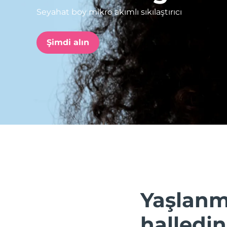
Seyahat boy mikro akımlı sıkılaştırıcı
issa™ Teeth Whitening Set
Şimdi alın
FAQ™ Dual LED Panel
POPÜLER
Özel teklifler
Çok satanlar
Yaşlanm
halledin