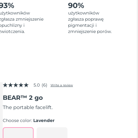
93%
90%
użytkowników
użytkowników
zgłasza zmniejszenie
zgłasza poprawę
opuchlizny i
pigmentacji i
zwiotczenia.
zmniejszenie porów.
5.0
(6)
Write a review
5.0
out
BEAR™ 2 go
of
5
stars,
The portable facelift.
average
rating
Choose color:
Lavender
value.
Read
6
Reviews.