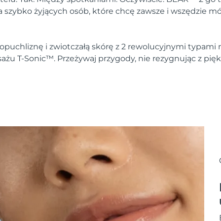
a szybko żyjących osób, które chcę zawsze i wszędzie m
opuchliznę i zwiotczałą skórę z 2 rewolucyjnymi typami 
żu T-Sonic™. Przeżywaj przygody, nie rezygnując z pięk