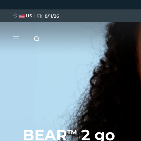
Przejdź
do
treści
US
8/11/26
NOWOŚĆ
BREAKING NEWS
FAQ™ Pure Beauty-Tech Elixir
BEAR
2 go
TM