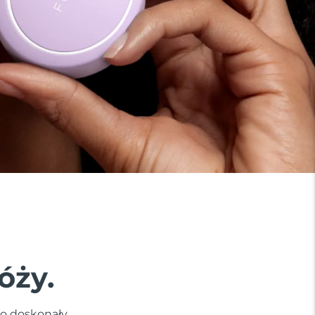
óży.
to doskonały