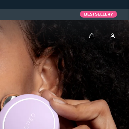
BESTSELLERY
Zaloguj
Profil użytkownika
Moje urządzenia
Moje zamówienia
Moje adresy
Moje subskrypcje