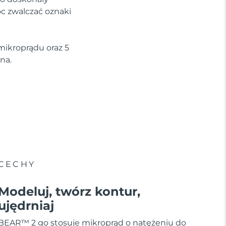
óc zwalczać oznaki
mikroprądu oraz 5
na.
CECHY
Modeluj, twórz kontur,
ujędrniaj
BEAR™ 2 go stosuje mikroprąd o natężeniu do