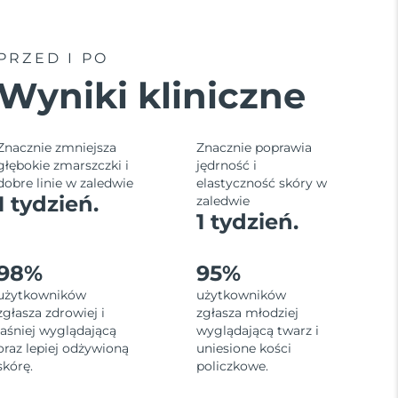
PRZED I PO
Wyniki kliniczne
Znacznie zmniejsza
Znacznie poprawia
głębokie zmarszczki i
jędrność i
dobre linie w zaledwie
elastyczność skóry w
1 tydzień.
zaledwie
1 tydzień.
98%
95%
użytkowników
użytkowników
zgłasza zdrowiej i
zgłasza młodziej
jaśniej wyglądającą
wyglądającą twarz i
oraz lepiej odżywioną
uniesione kości
skórę.
policzkowe.