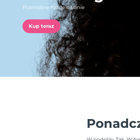
Przenośne modelowanie
issa™ Teeth Whitening Set
Kup teraz
FAQ™ Dual LED Panel
POPULARNY
Specjalne oferty
Bestsellery
Ponadcz
W podróży. Tak. W ho