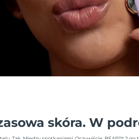
asowa skóra. W podr
telu. Tak. Między spotkaniami. Oczywiście. BEAR™ 2 go 