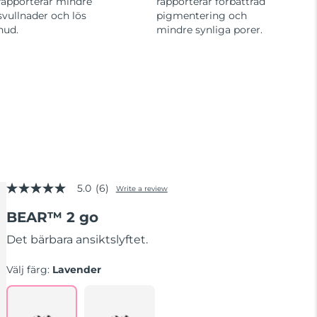
rapporterar mindre
rapporterar förbättrad
svullnader och lös
pigmentering och
hud.
mindre synliga porer.
5.0
(6)
Write a review
5.0
out
BEAR™ 2 go
of
5
stars,
Det bärbara ansiktslyftet.
average
rating
Välj färg:
Lavender
value.
Read
6
Reviews.