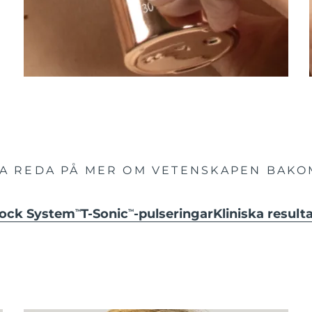
TA REDA PÅ MER OM VETENSKAPEN BAKO
hock System
T-Sonic
-pulseringar
Kliniska result
TM
TM