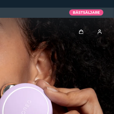
BÄSTSÄLJARE
Logga in
Användarprofil
Mina enheter
Mina beställningar
Mina adresser
Mina prenumerationer