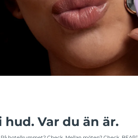
i hud. Var du än är.
 På hotellrummet? Check. Mellan möten? Check. BEAR™