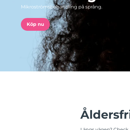
Mikroströmsbehandling på språng.
issa™ Teeth Whitening Set
Köp nu
FAQ™ Dual LED Panel
POPULÄR
Specialerbjudanden
Bästsäljare
Åldersfr
Längs vägen? Check.