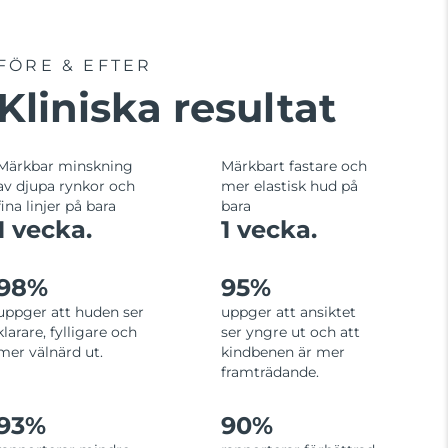
FÖRE & EFTER
Kliniska resultat
Märkbar minskning
Märkbart fastare och
av djupa rynkor och
mer elastisk hud på
fina linjer på bara
bara
1 vecka.
1 vecka.
98%
95%
uppger att huden ser
uppger att ansiktet
klarare, fylligare och
ser yngre ut och att
mer välnärd ut.
kindbenen är mer
framträdande.
93%
90%