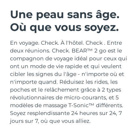
ROUTINE DE BEAUTÉ SUÉDOISE
Autriche
Livraison estimée
8/9/26
Une peau sans âge.
Où que vous soyez.
Bahreïn
Livraison estimée
8/10/26
Nettoyage du visage
Lifting
Belgique
Livraison estimée
8/9/26
En voyage. Check. À l'hôtel. Check . Entre
LUNA™ 4 coffret
BEAR™ 2 coffret
deux réunions. Check. BEAR™ 2 go est le
Bermudes
Livraison estimée
8/15/26
Anti-aging massage
Microcurrent toning
compagnon de voyage idéal pour ceux qui
ont un mode de vie rapide et qui veulent
Bosnie-Herzégovine
Livraison estimée
8/12/26
cibler les signes du l'âge - n'importe où et
Hydratation
Soin bucco-dentaire
LUNA™ 4 Plus
BEAR™ 2 go
n'importe quand.
Réduisez les rides, les
Brunei
Livraison estimée
8/14/26
UFO™ 3 coffret
issa™ 4
Massage, LED heating
Microcurrent toning on-the-go
poches et le relâchement grâce à 2 types
FAQ™ TRAITEMENT ANTI-ÂGE
Deep facial hydration
Hybrid silicone sonic toothbrush
révolutionnaires de micro-courants, et 5
Bulgarie
Livraison estimée
8/9/26
modèles de massage T-Sonic™ différents.
NEW
LUNA™ 4 Men
BEAR™ 2 eyes & lips
Canada
Soyez resplendissante 24 heures sur 24, 7
Livraison estimée
8/13/26
UFO™ 3 LED
issa™ 4 plus
For men, anti-aging massage
Microcurrent line smoothing device
jours sur 7, où que vous alliez.
Near-infrared and red light therapy
Smart hybrid silicone sonic toothbrush
Chili
Livraison estimée
8/13/26
device
Anti-âge
Traitements LED