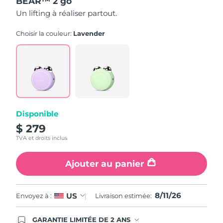
BEAR™ 2 go
sur
5,
Un lifting à réaliser partout.
valeur
Turquie
Livraison estimée
8/10/26
de
la
Choisir la couleur:
Lavender
note
Émirats arabes unis
Livraison estimée
8/10/26
moyenne.
Read
6
Royaume-Uni
Livraison estimée
8/9/26
Reviews.
Lien
sur
États-Unis
Livraison estimée
8/10/26
la
même
Ouzbékistan
page.
Livraison estimée
8/14/26
Disponible
$ 279
Viêt Nam
Livraison estimée
8/15/26
TVA et droits inclus
Ajouter au panier
8/11/26
US
Envoyez à :
Livraison estimée:
GARANTIE LIMITÉE DE 2 ANS