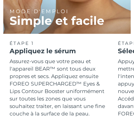
MODE D'EMPLOI
Simple et facile
ÉTAPE 1
ÉTAP
Appliquez le sérum
Séle
Assurez-vous que votre peau et
Appuy
l'appareil BEAR™ sont tous deux
mettr
propres et secs. Appliquez ensuite
l'inte
FOREO SUPERCHARGED™ Eyes &
appuy
Lips Contour Booster uniformément
nouve
sur toutes les zones que vous
Accéde
souhaitez traiter, en laissant une fine
davant
couche à la surface de la peau.
FORE