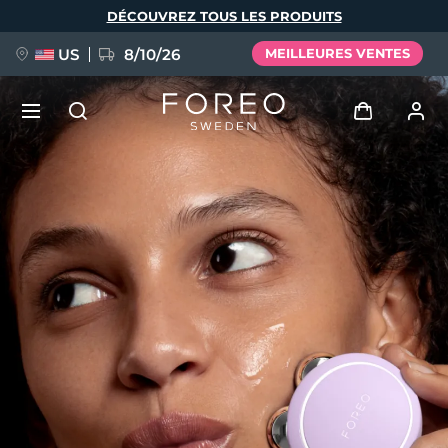
Aller
DÉCOUVREZ TOUS LES PRODUITS
au
contenu
principal
US
8/10/26
MEILLEURES VENTES
NOUVEAU
Se connecter
Langue
BREAKING NEWS
Profil de l'utilisateur
English
Deutsch
Español
Mes appareils
FAQ™ Pure Beauty-Tech Elixir
Français
Italiano
Português
Mes commandes
Polski
Svenska
Русский
Türkçe
简体中文
繁體中文
Mes adresses
issa™ Teeth Whitening Set
Mes abonnements