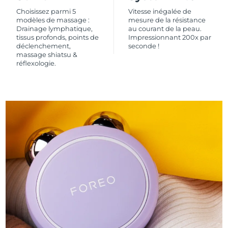
Choisissez parmi 5
Vitesse inégalée de
modèles de massage :
mesure de la résistance
Drainage lymphatique,
au courant de la peau.
tissus profonds, points de
Impressionnant 200x par
déclenchement,
seconde !
massage shiatsu &
réflexologie.