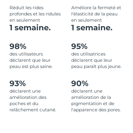
Réduit les rides
Améliore la fermeté et
Philippines
Livraison estimée
8/12/26
profondes et les ridules
l'élasticité de la peau
en seulement
en seulement
1 semaine.
1 semaine.
Pologne
Livraison estimée
8/10/26
Portugal
Livraison estimée
8/9/26
98%
95%
des utilisateurs
des utilisatrices
Porto Rico
Livraison estimée
8/11/26
déclarent que leur
déclarent que leur
peau est plus saine.
peau paraît plus jeune.
Qatar
Livraison estimée
8/10/26
93%
90%
La Réunion
Livraison estimée
8/14/26
déclarent une
déclarent une
Roumanie
Livraison estimée
8/9/26
amélioration des
amélioration de la
poches et du
pigmentation et de
Russie
relâchement cutané.
l'apparence des pores.
Livraison estimée
8/17/26
Arabie saoudite
Livraison estimée
8/10/26