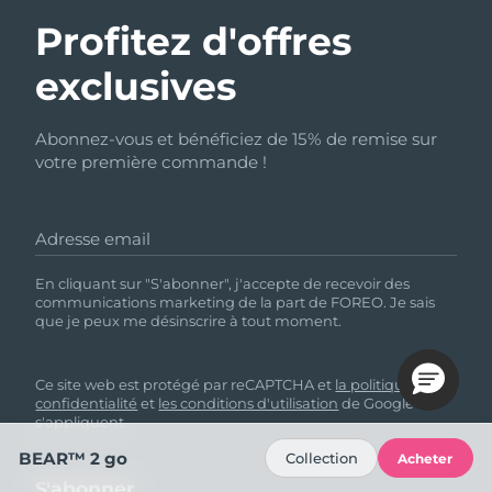
Profitez d'offres
exclusives
Abonnez-vous et bénéficiez de 15% de remise sur
votre première commande !
Adresse email
En cliquant sur "S'abonner", j'accepte de recevoir des
communications marketing de la part de FOREO. Je sais
que je peux me désinscrire à tout moment.
Ce site web est protégé par reCAPTCHA et
la politique de
confidentialité
et
les conditions d'utilisation
de Google
s'appliquent.
BEAR™ 2 go
Collection
Acheter