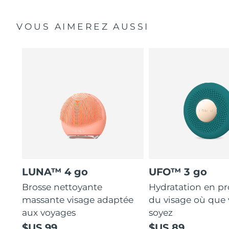
VOUS AIMEREZ AUSSI
LUNA™ 4 go
UFO™ 3 go
Brosse nettoyante
Hydratation en p
massante visage adaptée
du visage où que
aux voyages
soyez
$US 99
$US 89