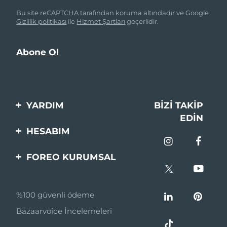
Bu site reCAPTCHA tarafından koruma altındadır ve Google
Gizlilik politikası
ile
Hizmet Şartları
geçerlidir.
YARDIM
BIZI TAKIP
EDIN
Bi̇zi̇mle İleti̇şi̇me Geçi̇n
HESABIM
Si̇pari̇şler & Sevki̇yat
Ürün Kaydı
FOREO KURUMSAL
Garanti̇ & İade
Destek
FOREO Hakkinda
Sık Sorulan Sorular
%100 güvenli ödeme
Ortaklik Programi
Pil bilgileri
Bazaarvoice İncelemeleri
Ortaklık haberleri