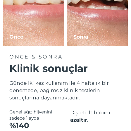
Önce
Sonra
ÖNCE & SONRA
Klinik sonuçlar
Günde iki kez kullanım ile 4 haftalık bir
denemede, bağımsız klinik testlerin
sonuçlarına dayanmaktadır.
Genel ağız hijyenini
Diş eti iltihabını
sadece 1 ayda
azaltır
.
%140