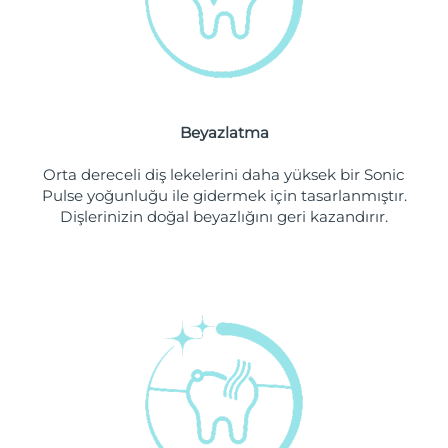
Filipinler
Tahmini teslim tarihi
১২/৮/২৬
Polonya
Tahmini teslim tarihi
১০/৮/২৬
Portekiz
Tahmini teslim tarihi
৯/৮/২৬
Beyazlatma
Porto Riko
Tahmini teslim tarihi
১১/৮/২৬
Orta dereceli diş lekelerini daha yüksek bir Sonic
Pulse yoğunluğu ile gidermek için tasarlanmıştır.
Katar
Tahmini teslim tarihi
১০/৮/২৬
Dişlerinizin doğal beyazlığını geri kazandırır.
Reunion
Tahmini teslim tarihi
১৪/৮/২৬
Romanya
Tahmini teslim tarihi
৯/৮/২৬
Rusya
Tahmini teslim tarihi
১৭/৮/২৬
Suudi Arabistan
Tahmini teslim tarihi
১০/৮/২৬
Singapur
Tahmini teslim tarihi
১১/৮/২৬