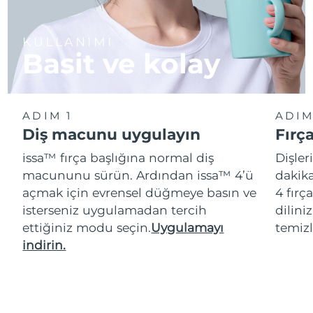
KULLANIMI
Basit ve kolay
ADIM 1
ADIM
Diş macunu uygulayın
Fırç
issa™ fırça başlığına normal diş
Dişler
macununu sürün. Ardından issa™ 4’ü
dakika
açmak için evrensel düğmeye basın ve
4 fırç
isterseniz uygulamadan tercih
dilini
ettiğiniz modu seçin.
Uygulamayı
temizl
indirin.