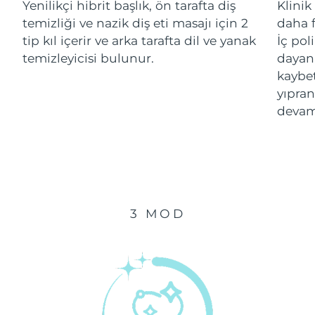
Yenilikçi hibrit başlık, ön tarafta diş
Klinik
temizliği ve nazik diş eti masajı için 2
daha f
Çin Makao ÖİB
Tahmini teslim tarihi
১১/৮/২৬
tip kıl içerir ve arka tarafta dil ve yanak
İç pol
temizleyicisi bulunur.
dayanı
Malezya
Tahmini teslim tarihi
১২/৮/২৬
kaybe
yıpran
Malta
Tahmini teslim tarihi
৯/৮/২৬
devam
Meksika
Tahmini teslim tarihi
১৩/৮/২৬
Monako
Tahmini teslim tarihi
১০/৮/২৬
Hollanda
Tahmini teslim tarihi
৯/৮/২৬
3 MOD
Yeni Zelanda
Tahmini teslim tarihi
৯/৮/২৬
Norveç
Tahmini teslim tarihi
৯/৮/২৬
Umman
Tahmini teslim tarihi
১২/৮/২৬