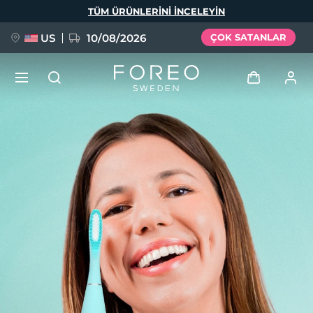
Ana
TÜM ÜRÜNLERINI INCELEYIN
içeriğe
atla
US
10/08/2026
ÇOK SATANLAR
YENİ
Giriş
Dil Seçimi
BREAKING NEWS
Kullanici profi̇li̇
English
Deutsch
Español
Cihazlarım
FAQ™ Pure Beauty-Tech Elixir
Français
Italiano
Português
Siparişlerim
Polski
Svenska
Русский
Türkçe
简体中文
繁體中文
Adresim
issa™ Teeth Whitening Set
Aboneliklerim