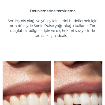
Türkiye
Tahmini teslim tarihi
১০/৮/২৬
Derinlemesine temizleme
Birleşik Arap
Tahmini teslim tarihi
১০/৮/২৬
Emirlikleri
Sertleşmiş plağı ve yüzey lekelerini hedeflemek için
orta düzeyde Sonic Pulse yoğunluğu kullanır. Zor
ulaşılabilir bölgeler için ve diş hekimi seviyesinde
Birleşik Krallık
Tahmini teslim tarihi
৯/৮/২৬
temizlik için idealdir.
Amerika Birleşik
Tahmini teslim tarihi
১০/৮/২৬
Devletleri
Özbekistan
Tahmini teslim tarihi
১৪/৮/২৬
Vietnam
Tahmini teslim tarihi
১৫/৮/২৬