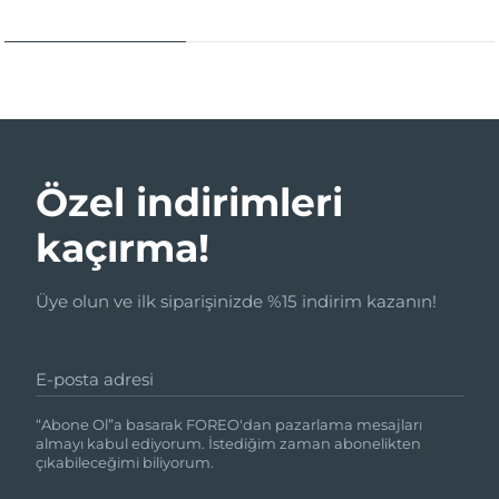
Özel indirimleri
kaçırma!
Üye olun ve ilk siparişinizde %15 indirim kazanın!
E-posta adresi
“Abone Ol”a basarak FOREO'dan pazarlama mesajları
almayı kabul ediyorum. İstediğim zaman abonelikten
çıkabileceğimi biliyorum.