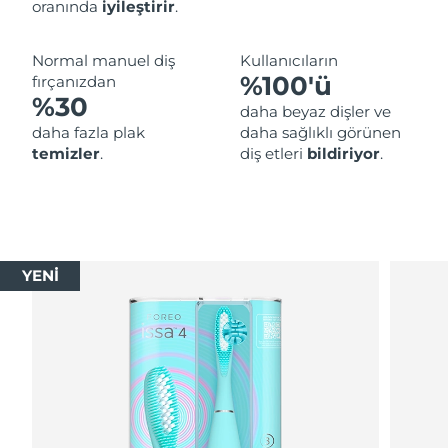
oranında
iyileştirir
.
Normal manuel diş
Kullanıcıların
%100'ü
fırçanızdan
%30
daha beyaz dişler ve
daha fazla plak
daha sağlıklı görünen
temizler
.
diş etleri
bildiriyor
.
YENİ