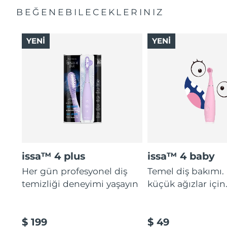
BEĞENEBILECEKLERINIZ
YENİ
YENİ
issa™ 4 plus
issa™ 4 baby
Her gün profesyonel diş
Temel diş bakımı.
temizliği deneyimi yaşayın
küçük ağızlar için
$ 199
$ 49