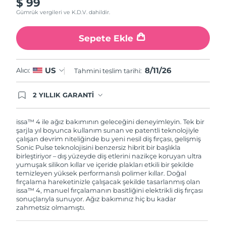
$ 99
Gümrük vergileri ve K.D.V. dahildir.
Sepete Ekle
8/11/26
US
Alıcı:
Tahmini teslim tarihi:
2 YILLIK GARANTİ
Satın aldığınız Foreo cihazı, Tüketici Kanununa
göre 2 (iki) yıl firmamız garantisi altında
korunmaktadır. Cihazınızla ilgili herhangi bir
issa™ 4 ile ağız bakımının geleceğini deneyimleyin. Tek bir
şikayet, arıza durumunda Garanti Belgesinde yer
şarjla yıl boyunca kullanım sunan ve patentli teknolojiyle
alan servisimize ve merkez ofis adresimize
çalışan devrim niteliğinde bu yeni nesil diş fırçası, gelişmiş
ürününüzü teslim edebilirsiniz. Ürününüzle
Sonic Pulse teknolojisini benzersiz hibrit bir başlıkla
alakalı sorun tespit edildiğinde yeni bir ürünle
birleştiriyor – dış yüzeyde diş etlerini nazikçe koruyan ultra
değişimi sağlanmakta ve adresinize
yumuşak silikon kıllar ve içeride plakları etkili bir şekilde
gönderilmektedir.
temizleyen yüksek performanslı polimer kıllar. Doğal
fırçalama hareketinizle çalışacak şekilde tasarlanmış olan
issa™ 4, manuel fırçalamanın basitliğini elektrikli diş fırçası
sonuçlarıyla sunuyor. Ağız bakımınız hiç bu kadar
zahmetsiz olmamıştı.