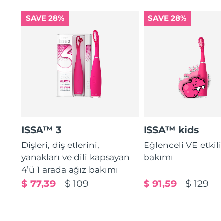
SAVE 28%
SAVE 28%
ISSA™ 3
ISSA™ kids
Dişleri, diş etlerini,
Eğlenceli VE etkil
yanakları ve dili kapsayan
bakımı
4’ü 1 arada ağız bakımı
$ 77,39
$ 109
$ 91,59
$ 129