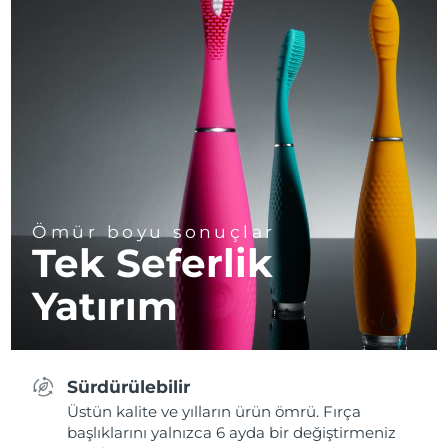
Ömür boyu sonuçlar
Tek Seferlik
Yatırım
Sürdürülebilir
Üstün kalite ve yılların ürün ömrü. Fırça
başlıklarını yalnızca 6 ayda bir değiştirmeniz