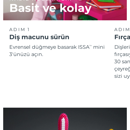
Basit ve kolay
ADIM 1
ADIM
Diş macunu sürün
Fırç
Evrensel düğmeye basarak ISSA
mini
Dişler
TM
3'ünüzü açın.
fırças
30 san
çeyreğ
sizi u