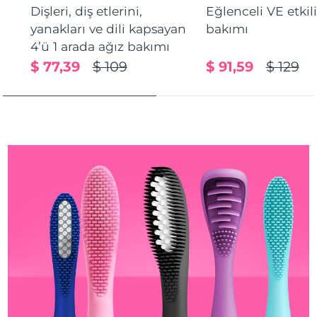
Dişleri, diş etlerini,
Eğlenceli VE etkil
Türkiye
Tahmini teslim tarihi
8/10/26
yanakları ve dili kapsayan
bakımı
Birleşik Arap
4’ü 1 arada ağız bakımı
Tahmini teslim tarihi
8/10/26
Emirlikleri
$ 77,39
$ 109
$ 91,59
$ 129
Birleşik Krallık
Tahmini teslim tarihi
8/9/26
Amerika Birleşik
Tahmini teslim tarihi
8/10/26
Devletleri
Özbekistan
Tahmini teslim tarihi
8/14/26
Vietnam
Tahmini teslim tarihi
8/15/26