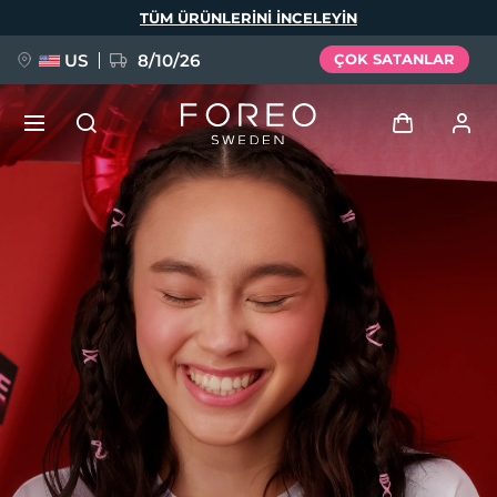
Ana
TÜM ÜRÜNLERINI INCELEYIN
içeriğe
atla
US
8/10/26
ÇOK SATANLAR
YENİ
Giriş
Dil Seçimi
BREAKING NEWS
Kullanici profi̇li̇
English
Deutsch
Español
Cihazlarım
FAQ™ Pure Beauty-Tech Elixir
Français
Italiano
Português
Siparişlerim
Polski
Svenska
Русский
Türkçe
简体中文
繁體中文
Adresim
issa™ Teeth Whitening Set
Aboneliklerim