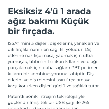
İSVEÇ GÜZELLIK RUTINI
Avustralya
Tahmini teslim tarihi
8/12/26
Eksiksiz 4'ü 1 arada
Avusturya
Tahmini teslim tarihi
8/9/26
ağız bakımı Küçük
Bahreyn
Tahmini teslim tarihi
8/10/26
bir fırçada.
Yüz temizleme
Yüz sıkılaştırma
Belçika
Tahmini teslim tarihi
8/9/26
LUNA™ 4 seti
BEAR™ 2 seti
ISSA
mini 3 dişleri, diş etlerini, yanakları ve
TM
Anti-aging massage
Microcurrent toning
Bermuda
Tahmini teslim tarihi
8/15/26
dili fırçalamanın en sağlıklı yoludur. Diş
etlerine nazikçe masaj yapmak için ultra
Nemlendirme
Ağız bakımı
Bosna-Hersek
Tahmini teslim tarihi
8/12/26
yumuşak, tıbbi sınıf silikon kılların ve plağı
LUNA™ 4 Plus
BEAR™ 2 go
UFO™ 3 seti
issa™ 4
parçalamak için daha sağlam PBT polimer
Massage, LED heating
Microcurrent toning on-the-go
Brunei
Tahmini teslim tarihi
8/14/26
FAQ™ YAŞLANMA KARŞITI BAKIM
kılların bir kombinasyonuna sahiptir. Diş
Deep facial hydration
Hybrid silicone sonic toothbrush
etlerini ve diş minesini aşırı fırçalamaya
Bulgaristan
Tahmini teslim tarihi
8/9/26
NEW
karşı korurken dişleri güçlü ve sağlıklı tutar.
LUNA™ 4 Men
BEAR™ 2 eyes & lips
UFO™ 3 LED
issa™ 4 plus
Kanada
For men, anti-aging massage
Microcurrent line smoothing device
Tahmini teslim tarihi
8/13/26
Patentli Sonik Titreşim teknolojisiyle
Near-infrared and red light therapy
Smart hybrid silicone sonic toothbrush
device
Yaşlanma karşıtı
LED bakım
güçlendirilmiş, tek bir USB şarjı ile 265
Şili
Tahmini teslim tarihi
8/13/26
güne kadar dayanarak zamandan,