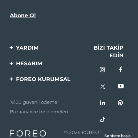
YARDIM
BIZI TAKIP
EDIN
Bi̇zi̇mle İleti̇şi̇me Geçi̇n
HESABIM
Si̇pari̇şler & Sevki̇yat
Ürün Kaydı
FOREO KURUMSAL
Garanti̇ & İade
Destek
FOREO Hakkinda
Sık Sorulan Sorular
%100 güvenli ödeme
Ortaklik Programi
Pil bilgileri
Bazaarvoice İncelemeleri
Ortaklık haberleri
MYSA
© 2026 FOREO Tüm hakları
Sohbete başla