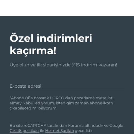
Özel indirimleri
kaçırma!
Üye olun ve ilk siparişinizde %15 indirim kazanın!
E-posta adresi
“Abone Ol”a basarak FOREO'dan pazarlama mesajları
almayı kabul ediyorum. İstediğim zaman abonelikten
çıkabileceğimi biliyorum.
Bu site reCAPTCHA tarafından koruma altındadır ve Google
Gizlilik politikası
ile
Hizmet Şartları
geçerlidir.