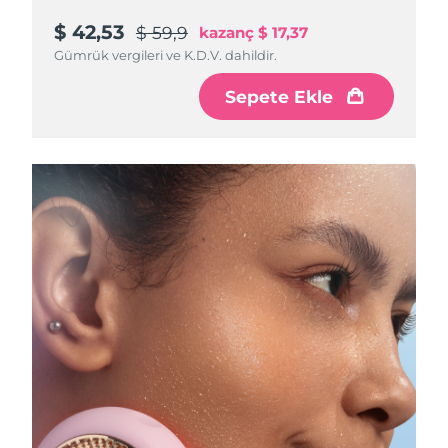
$ 42,53
$ 59,9
kazanç
$ 17,37
Gümrük vergileri ve K.D.V. dahildir.
Sepete Ekle