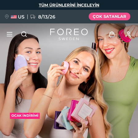
Ana
TÜM ÜRÜNLERINI INCELEYIN
içeriğe
atla
US
8/13/26
ÇOK SATANLAR
YENİ
Giriş
Dil Seçimi
BREAKING NEWS
Kullanici profi̇li̇
English
Deutsch
Español
Cihazlarım
FAQ™ Pure Beauty-Tech Elixir
Français
Italiano
Português
Siparişlerim
Polski
Svenska
Русский
OCAK İNDİRİMİ
Türkçe
简体中文
繁體中文
Adresim
issa™ Teeth Whitening Set
Aboneliklerim