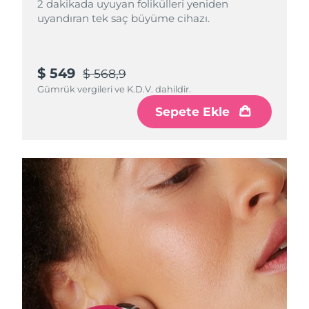
2 dakikada uyuyan folikülleri yeniden
uyandıran tek saç büyüme cihazı.
Slovakya
Tahmini teslim tarihi
8/12/26
Slovenya
Tahmini teslim tarihi
8/12/26
$ 549
$ 568,9
Gümrük vergileri ve K.D.V. dahildir.
Güney Afrika
Tahmini teslim tarihi
8/20/26
Sepete Ekle
Güney Kore
Tahmini teslim tarihi
8/14/26
İspanya
Tahmini teslim tarihi
8/12/26
İsveç
Tahmini teslim tarihi
8/12/26
İsviçre
Tahmini teslim tarihi
8/12/26
Tayvan
Tahmini teslim tarihi
8/17/26
Tayland
Tahmini teslim tarihi
8/16/26