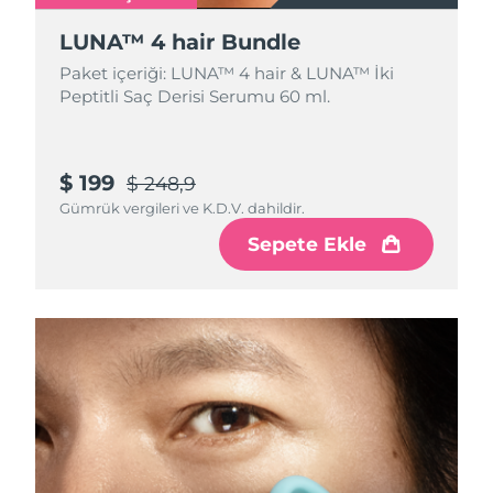
LUNA™ 4 hair Bundle
Paket içeriği: LUNA™ 4 hair & LUNA™ İki
Peptitli Saç Derisi Serumu 60 ml.
$ 199
$ 248,9
Gümrük vergileri ve K.D.V. dahildir.
Sepete Ekle