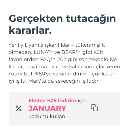
Nakliye ülkesi
Gerçekten tutacağın
Amerika Birleşik
Tahmini teslim tarihi
8/13/26
Devletleri
FAQ™ Dual LED Panel
kararlar.
Birleşik Krallık
Tahmini teslim tarihi
8/12/26
POPÜLER
Yeni yıl, yeni alışkanlıklar – tükenmişlik
İspanya
olmadan. LUNA™ ve BEAR™ gibi kült
Tahmini teslim tarihi
8/12/26
favorilerden FAQ™ 202 gibi son teknolojiye
Avustralya
Tahmini teslim tarihi
8/15/26
kadar, hayatına uyan ve kalıcı sonuçlar veren
rutini bul. %50'ye varan indirim – çünkü en
Özel teklifler
Çok satanlar
Fransa
Tahmini teslim tarihi
8/12/26
iyi ışıltı, Mart'ta da seveceğin ışıltıdır.
Almanya
Tahmini teslim tarihi
8/12/26
Ekstra %25 indirim
için
Kanada
Tahmini teslim tarihi
8/16/26
JANUARY
Kırmızı Işık Terapisi
kodunu kullan.