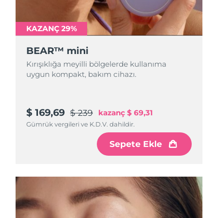
KAZANÇ 29%
BEAR™ mini
Kırışıklığa meyilli bölgelerde kullanıma
uygun kompakt, bakım cihazı.
$ 169,69
$ 239
kazanç
$ 69,31
Gümrük vergileri ve K.D.V. dahildir.
Sepete Ekle