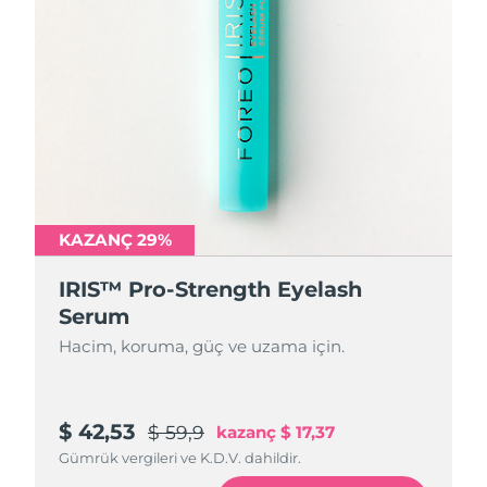
KAZANÇ 29%
IRIS™ Pro-Strength Eyelash
Serum
Hacim, koruma, güç ve uzama için.
$ 42,53
$ 59,9
kazanç
$ 17,37
Gümrük vergileri ve K.D.V. dahildir.