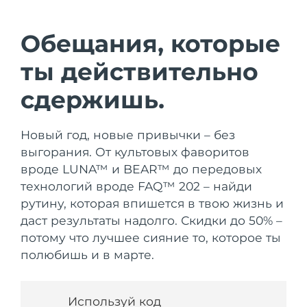
Страна доставки
Обещания, которые
Соединенные
Ожидаемая дата доставки
Штаты
8/9/26
FAQ™ Dual LED Panel
ты действительно
Ожидаемая дата доставки
сдержишь.
Великобритания
8/8/26
ПОДАРКИ И НАБОРЫ
Ожидаемая дата доставки
Новый год, новые привычки – без
Испания
8/8/26
выгорания. От культовых фаворитов
вроде LUNA™ и BEAR™ до передовых
Специальные
Ожидаемая дата доставки
Австралия
предложения
БЕСТСЕЛЛЕРЫ
8/11/26
технологий вроде FAQ™ 202 – найди
рутину, которая впишется в твою жизнь и
Ожидаемая дата доставки
Франция
даст результаты надолго. Скидки до 50% –
8/8/26
потому что лучшее сияние то, которое ты
полюбишь и в марте.
Ожидаемая дата доставки
Германия
8/8/26
Терапия красным светом
Ожидаемая дата доставки
Канада
Используй код
8/12/26