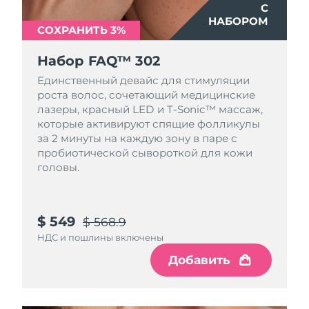
8/9/26
С
НАБОРОМ
СОХРАНИТЬ 3%
Ожидаемая дата доставки
Нидерланды
8/8/26
Набор FAQ™ 302
Ожидаемая дата доставки
Единственный девайс для стимуляции
Новая Зеландия
8/8/26
роста волос, сочетающий медицинские
лазеры, красный LED и T-Sonic™ массаж,
Ожидаемая дата доставки
Норвегия
которые активируют спящие фолликулы
8/8/26
за 2 минуты на каждую зону в паре с
пробиотической сывороткой для кожи
Ожидаемая дата доставки
Оман
головы.
8/11/26
Ожидаемая дата доставки
Филиппины
8/11/26
$ 549
$ 568.9
НДС и пошлины включены
Ожидаемая дата доставки
Польша
8/9/26
Добавить
Ожидаемая дата доставки
Португалия
8/8/26