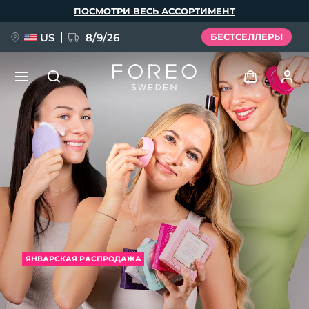
Перейти
ПОСМОТРИ ВЕСЬ АССОРТИМЕНТ
к
основному
содержанию
US
8/9/26
БЕСТСЕЛЛЕРЫ
НОВИНКА
Войти
Язык
BREAKING NEWS
Профиль пользователя
English
Deutsch
Español
Мои приборы
FAQ™ Pure Beauty-Tech Elixir
Français
Italiano
Português
Мои заказы
Polski
Svenska
Русский
ЯНВАРСКАЯ РАСПРОДАЖА
Türkçe
简体中文
繁體中文
Мои адреса
issa™ Teeth Whitening Set
Мои подписки