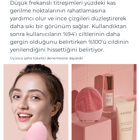
Düşük frekanslı titreşimleri yüzdeki kas
Filipinler
Tahmini teslim tarihi
8/13/26
gerilme noktalarının rahatlamasına
yardımcı olur ve ince çizgileri düzleştirerek
Polonya
Tahmini teslim tarihi
8/11/26
daha sıkı bir görünüm sağlar. Kullandıktan
sonra kullanıcıların %94’ı ciltlerinin daha
Portekiz
Tahmini teslim tarihi
8/10/26
gergin olduğunu belirtirken %100’ü cildinin
yenilendiğini hissettiğini belirtiyor.
Porto Riko
Tahmini teslim tarihi
8/12/26
Üçüncü şahıs tüketici denemesine dayalıdır
Katar
Tahmini teslim tarihi
8/11/26
Reunion
Tahmini teslim tarihi
8/15/26
Romanya
Tahmini teslim tarihi
8/10/26
Rusya
Tahmini teslim tarihi
8/18/26
Suudi Arabistan
Tahmini teslim tarihi
8/11/26
Singapur
Tahmini teslim tarihi
8/12/26