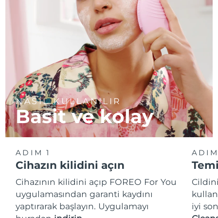
NASIL KULLANILIR
Basit ve kolay
ADIM 1
ADIM
Cihazın kilidini açın
Temi
Cihazının kilidini açıp FOREO For You
Cildi
uygulamasından garanti kaydını
kullan
yaptırarak başlayın. Uygulamayı
iyi so