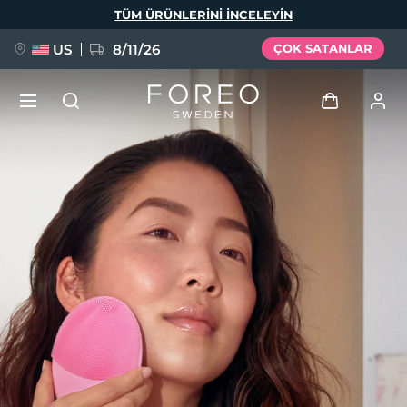
Ana
TÜM ÜRÜNLERINI INCELEYIN
içeriğe
atla
US
8/11/26
ÇOK SATANLAR
YENİ
Giriş
Dil Seçimi
BREAKING NEWS
Kullanici profi̇li̇
English
Deutsch
Español
Cihazlarım
FAQ™ Pure Beauty-Tech Elixir
Français
Italiano
Português
Siparişlerim
Polski
Svenska
Русский
Türkçe
简体中文
繁體中文
Adresim
issa™ Teeth Whitening Set
Aboneliklerim