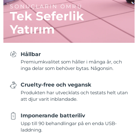
SONUÇLARIN ÖMRÜ
Tek Seferlik
Yatırım
Hållbar
Premiumkvalitet som håller i många år, och
inga delar som behöver bytas. Någonsin.
Cruelty-free och vegansk
Produkten har utvecklats och testats helt utan
att djur varit inblandade.
Imponerande batteriliv
Upp till 90 behandlingar på en enda USB-
laddning.