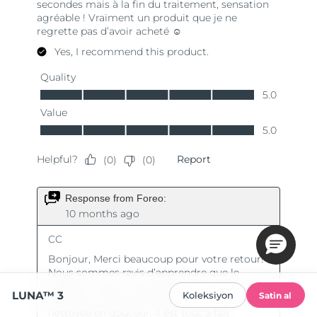
LUNA™ 3
Koleksiyon
Satin al