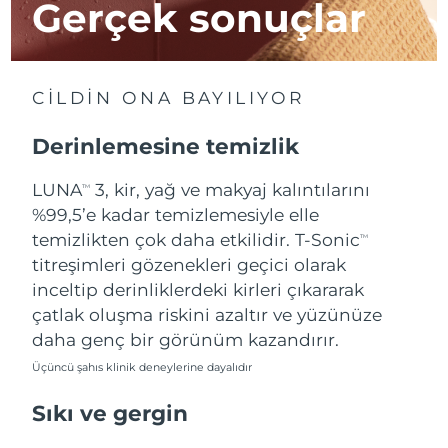
Gerçek sonuçlar
Çin Makao ÖİB
Tahmini teslim tarihi
8/12/26
Malezya
Tahmini teslim tarihi
8/13/26
CİLDİN ONA BAYILIYOR
Malta
Tahmini teslim tarihi
8/10/26
Derinlemesine temizlik
Meksika
Tahmini teslim tarihi
8/14/26
LUNA
3, kir, yağ ve makyaj kalıntılarını
TM
%99,5’e kadar temizlemesiyle elle
Monako
Tahmini teslim tarihi
8/11/26
temizlikten çok daha etkilidir. T-Sonic
TM
titreşimleri gözenekleri geçici olarak
Hollanda
Tahmini teslim tarihi
8/10/26
inceltip derinliklerdeki kirleri çıkararak
çatlak oluşma riskini azaltır ve yüzünüze
Yeni Zelanda
Tahmini teslim tarihi
8/10/26
daha genç bir görünüm kazandırır.
Üçüncü şahıs klinik deneylerine dayalıdır
Norveç
Tahmini teslim tarihi
8/10/26
Sıkı ve gergin
Umman
Tahmini teslim tarihi
8/13/26