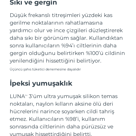
Sıkı ve gergin
Türkiye
Tahmini teslim tarihi
8/11/26
Düşük frekanslı titreşimleri yüzdeki kas
Birleşik Arap
gerilme noktalarının rahatlamasına
Tahmini teslim tarihi
8/11/26
Emirlikleri
yardımcı olur ve ince çizgileri düzleştirerek
daha sıkı bir görünüm sağlar. Kullandıktan
Birleşik Krallık
Tahmini teslim tarihi
8/10/26
sonra kullanıcıların %94’ı ciltlerinin daha
gergin olduğunu belirtirken %100’ü cildinin
Amerika Birleşik
Tahmini teslim tarihi
8/11/26
yenilendiğini hissettiğini belirtiyor.
Devletleri
Üçüncü şahıs tüketici denemesine dayalıdır
Özbekistan
Tahmini teslim tarihi
8/15/26
İpeksi yumuşaklık
Vietnam
Tahmini teslim tarihi
8/16/26
LUNA
3'üm ultra yumuşak silikon temas
TM
noktaları, naylon kılların aksine ölü deri
hücrelerini narince soyarken cildi tahriş
etmez. Kullanıcıların %98’i, kullanım
sonrasında ciltlerinin daha pürüzsüz ve
yumuşak hissettirdiğini belirtti.