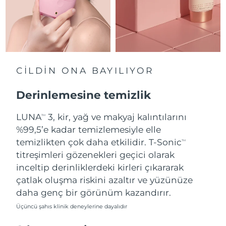
Slovakya
Tahmini teslim tarihi
8/10/26
Slovenya
Tahmini teslim tarihi
8/10/26
Güney Afrika
Tahmini teslim tarihi
8/18/26
CİLDİN ONA BAYILIYOR
Güney Kore
Tahmini teslim tarihi
8/12/26
Derinlemesine temizlik
İspanya
LUNA
3, kir, yağ ve makyaj kalıntılarını
Tahmini teslim tarihi
8/10/26
TM
%99,5’e kadar temizlemesiyle elle
İsveç
Tahmini teslim tarihi
8/10/26
temizlikten çok daha etkilidir. T-Sonic
TM
titreşimleri gözenekleri geçici olarak
İsviçre
Tahmini teslim tarihi
8/10/26
inceltip derinliklerdeki kirleri çıkararak
çatlak oluşma riskini azaltır ve yüzünüze
Tayvan
Tahmini teslim tarihi
8/15/26
daha genç bir görünüm kazandırır.
Üçüncü şahıs klinik deneylerine dayalıdır
Tayland
Tahmini teslim tarihi
8/14/26