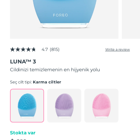
4.7
(815)
Write a review
4.7
out
LUNA™ 3
of
5
Cildinizi temizlemenin en hijyenik yolu
stars,
average
rating
Seç cilt tipi:
Karma ciltler
value.
Read
815
Reviews.
Same
page
link.
Stokta var