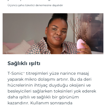
Üçüncü şahıs tüketici denemesine dayalıdır
Tahmini teslim tarihi
Slovenya
10/08/2026
Tahmini teslim tarihi
Güney Afrika
18/08/2026
Tahmini teslim tarihi
Güney Kore
12/08/2026
Tahmini teslim tarihi
İspanya
10/08/2026
Sağlıklı ışıltı
Tahmini teslim tarihi
İsveç
10/08/2026
T-Sonic
titreşimleri yüze narince masaj
TM
yaparak mikro dolaşımı artırır. Bu da deri
Tahmini teslim tarihi
İsviçre
10/08/2026
hücrelerinin ihtiyaç duyduğu oksijeni ve
besleyicileri sağlarken toksinleri yok ederek
Tahmini teslim tarihi
Tayvan
daha ışıltılı ve sağlıklı bir görünüm
15/08/2026
kazandırır. Kullanım sonrasında