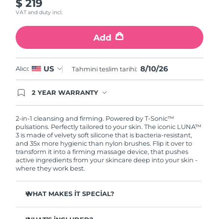
$ 219
VAT and duty incl.
Add
8/10/26
US
Alıcı:
Tahmini teslim tarihi:
2 YEAR WARRANTY
Ordering today registers you for full FOREO
warranty coverage. This means if you experience
issues within 2-year of purchase, FOREO will
2-in-1 cleansing and firming. Powered by T-Sonic™
replace your product free of charge.
pulsations. Perfectly tailored to your skin. The iconic LUNA™
3 is made of velvety soft silicone that is bacteria-resistant,
and 35x more hygienic than nylon brushes. Flip it over to
transform it into a firming massage device, that pushes
active ingredients from your skincare deep into your skin -
where they work best.
WHAT MAKES IT SPECIAL?
Clinically proven to remove 99.5% of dirt, oil and
makeup residue from skin.