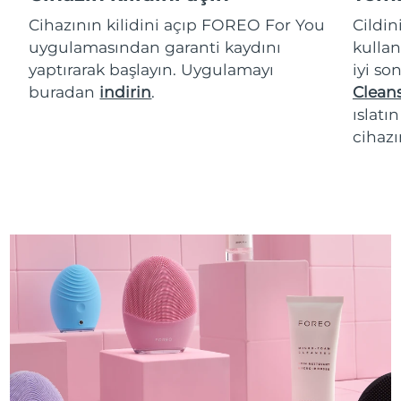
Cihazının kilidini açıp FOREO For You
Cildi
uygulamasından garanti kaydını
kullan
yaptırarak başlayın. Uygulamayı
iyi so
buradan
indirin
.
Cleans
ıslatı
cihazı