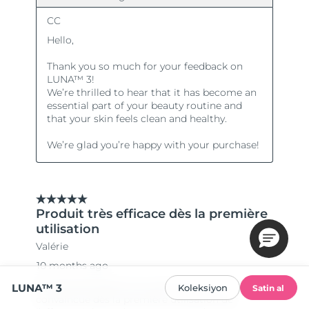
LUNA™ 3
Koleksiyon
Satin al