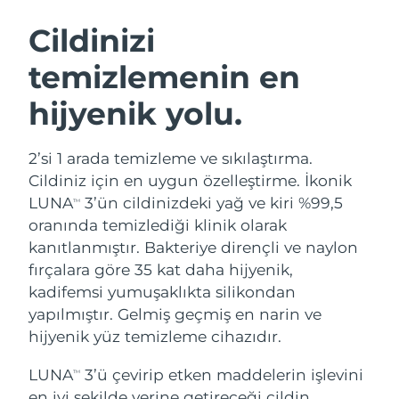
İSVEÇ GÜZELLIK RUTINI
Cildinizi
temizlemenin en
Tahmini teslim tarihi
Avustralya
13/08/2026
hijyenik yolu.
Yüz temizleme
Yüz sıkılaştırma
Tahmini teslim tarihi
Avusturya
LUNA™ 4 seti
BEAR™ 2 seti
10/08/2026
2’si 1 arada temizleme ve sıkılaştırma.
Anti-aging massage
Microcurrent toning
Cildiniz için en uygun özelleştirme. İkonik
Tahmini teslim tarihi
Bahreyn
11/08/2026
LUNA
3’ün cildinizdeki yağ ve kiri %99,5
TM
Nemlendirme
Ağız bakımı
oranında temizlediği klinik olarak
LUNA™ 4 Plus
BEAR™ 2 go
Tahmini teslim tarihi
Belçika
UFO™ 3 seti
issa™ 4
kanıtlanmıştır. Bakteriye dirençli ve naylon
10/08/2026
Massage, LED heating
Microcurrent toning on-the-go
FAQ™ YAŞLANMA KARŞITI BAKIM
fırçalara göre 35 kat daha hijyenik,
Deep facial hydration
Hybrid silicone sonic toothbrush
Tahmini teslim tarihi
kadifemsi yumuşaklıkta silikondan
Bermuda
16/08/2026
NEW
yapılmıştır. Gelmiş geçmiş en narin ve
LUNA™ 4 Men
BEAR™ 2 eyes & lips
UFO™ 3 LED
issa™ 4 plus
hijyenik yüz temizleme cihazıdır.
For men, anti-aging massage
Microcurrent line smoothing device
Tahmini teslim tarihi
Bosna-Hersek
Near-infrared and red light therapy
13/08/2026
Smart hybrid silicone sonic toothbrush
device
Yaşlanma karşıtı
LED bakım
LUNA
3’ü çevirip etken maddelerin işlevini
TM
Tahmini teslim tarihi
en iyi şekilde yerine getireceği cildin