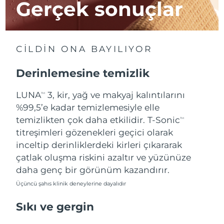
Gerçek sonuçlar
Tahmini teslim tarihi
İsrail
14/08/2026
Tahmini teslim tarihi
İtalya
CİLDİN ONA BAYILIYOR
10/08/2026
Derinlemesine temizlik
Tahmini teslim tarihi
Japonya
13/08/2026
LUNA
3, kir, yağ ve makyaj kalıntılarını
TM
Tahmini teslim tarihi
%99,5’e kadar temizlemesiyle elle
Jersey
15/08/2026
temizlikten çok daha etkilidir. T-Sonic
TM
titreşimleri gözenekleri geçici olarak
Tahmini teslim tarihi
Kazakistan
12/08/2026
inceltip derinliklerdeki kirleri çıkararak
çatlak oluşma riskini azaltır ve yüzünüze
Tahmini teslim tarihi
Kuveyt
daha genç bir görünüm kazandırır.
10/08/2026
Üçüncü şahıs klinik deneylerine dayalıdır
Tahmini teslim tarihi
Letonya
10/08/2026
Sıkı ve gergin