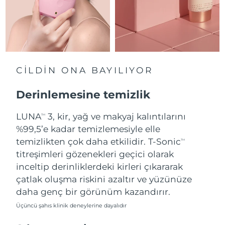
Tahmini teslim tarihi
Hollanda
10/08/2026
Tahmini teslim tarihi
Yeni Zelanda
10/08/2026
CİLDİN ONA BAYILIYOR
Tahmini teslim tarihi
Norveç
10/08/2026
Derinlemesine temizlik
Tahmini teslim tarihi
Umman
LUNA
3, kir, yağ ve makyaj kalıntılarını
13/08/2026
TM
%99,5’e kadar temizlemesiyle elle
Tahmini teslim tarihi
temizlikten çok daha etkilidir. T-Sonic
Filipinler
TM
13/08/2026
titreşimleri gözenekleri geçici olarak
inceltip derinliklerdeki kirleri çıkararak
Tahmini teslim tarihi
Polonya
11/08/2026
çatlak oluşma riskini azaltır ve yüzünüze
daha genç bir görünüm kazandırır.
Tahmini teslim tarihi
Portekiz
10/08/2026
Üçüncü şahıs klinik deneylerine dayalıdır