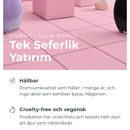
SONUÇLARIN ÖMRÜ
Tek Seferlik
Yatırım
Hållbar
Premiumkvalitet som håller i många år, och
inga delar som behöver bytas. Någonsin.
Cruelty-free och vegansk
Produkten har utvecklats och testats helt utan
att djur varit inblandade.