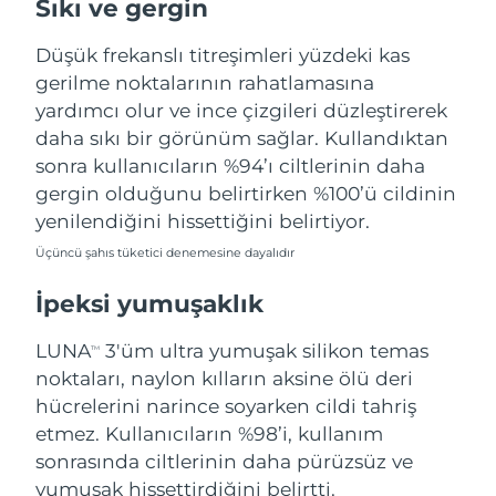
Sıkı ve gergin
Tahmini teslim tarihi
Porto Riko
12/08/2026
Düşük frekanslı titreşimleri yüzdeki kas
Tahmini teslim tarihi
Katar
gerilme noktalarının rahatlamasına
11/08/2026
yardımcı olur ve ince çizgileri düzleştirerek
daha sıkı bir görünüm sağlar. Kullandıktan
Tahmini teslim tarihi
Reunion
15/08/2026
sonra kullanıcıların %94’ı ciltlerinin daha
gergin olduğunu belirtirken %100’ü cildinin
Tahmini teslim tarihi
Romanya
yenilendiğini hissettiğini belirtiyor.
10/08/2026
Üçüncü şahıs tüketici denemesine dayalıdır
Tahmini teslim tarihi
Rusya
18/08/2026
İpeksi yumuşaklık
Tahmini teslim tarihi
Suudi Arabistan
LUNA
3'üm ultra yumuşak silikon temas
TM
11/08/2026
noktaları, naylon kılların aksine ölü deri
Tahmini teslim tarihi
hücrelerini narince soyarken cildi tahriş
Singapur
12/08/2026
etmez. Kullanıcıların %98’i, kullanım
sonrasında ciltlerinin daha pürüzsüz ve
Tahmini teslim tarihi
Slovakya
yumuşak hissettirdiğini belirtti.
10/08/2026