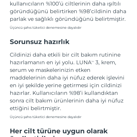
Tahmini teslim tarihi
kullanıcıların %100’ü ciltlerinin daha ışıltılı
Tayland
14/08/2026
göründüğünü belirtirken %98’cildinin daha
parlak ve sağlıklı göründüğünü belirtmiştir.
Tahmini teslim tarihi
Türkiye
11/08/2026
Üçüncü şahıs tüketici denemesine dayalıdır
Birleşik Arap
Sorunsuz hazırlık
Tahmini teslim tarihi
Emirlikleri
11/08/2026
Cildinizi daha etkili bir cilt bakım rutinine
Tahmini teslim tarihi
hazırlamanın en iyi yolu. LUNA
3, krem,
Birleşik Krallık
TM
10/08/2026
serum ve maskelerinizin etken
maddelerinin daha iyi nüfuz ederek işlevini
Amerika Birleşik
Tahmini teslim tarihi
en iyi şekilde yerine getirmesi için cildinizi
Devletleri
11/08/2026
hazırlar. Kullanıcıların %98’i kullandıktan
Tahmini teslim tarihi
sonra cilt bakım ürünlerinin daha iyi nüfuz
Özbekistan
15/08/2026
ettiğini belirtmiştir.
Tahmini teslim tarihi
Üçüncü şahıs tüketici denemesine dayalıdır
Vietnam
16/08/2026
Her cilt türüne uygun olarak