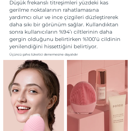
Tahmini teslim tarihi
Düşük frekanslı titreşimleri yüzdeki kas
Lübnan
11/08/2026
gerilme noktalarının rahatlamasına
yardımcı olur ve ince çizgileri düzleştirerek
Tahmini teslim tarihi
Litvanya
10/08/2026
daha sıkı bir görünüm sağlar. Kullandıktan
sonra kullanıcıların %94’ı ciltlerinin daha
Tahmini teslim tarihi
Lüksemburg
gergin olduğunu belirtirken %100’ü cildinin
10/08/2026
yenilendiğini hissettiğini belirtiyor.
Tahmini teslim tarihi
Çin Makao ÖİB
Üçüncü şahıs tüketici denemesine dayalıdır
12/08/2026
Tahmini teslim tarihi
Malezya
13/08/2026
Tahmini teslim tarihi
Malta
10/08/2026
Tahmini teslim tarihi
Meksika
14/08/2026
Tahmini teslim tarihi
Monako
11/08/2026