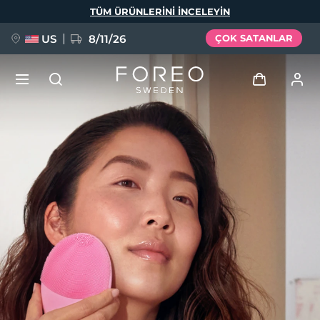
Ana
TÜM ÜRÜNLERINI INCELEYIN
içeriğe
atla
US
8/11/26
ÇOK SATANLAR
YENİ
Giriş
Dil Seçimi
BREAKING NEWS
Kullanici profi̇li̇
English
Deutsch
Español
Cihazlarım
FAQ™ Pure Beauty-Tech Elixir
Français
Italiano
Português
Siparişlerim
Polski
Svenska
Русский
Türkçe
简体中文
繁體中文
Adresim
issa™ Teeth Whitening Set
Aboneliklerim