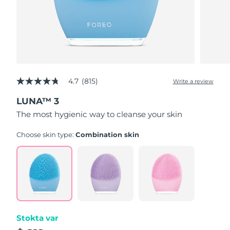
4.7
(815)
Write a review
4.7
out
LUNA™ 3
of
5
The most hygienic way to cleanse your skin
stars,
average
rating
Choose skin type:
Combination skin
value.
Read
815
Reviews.
Same
page
link.
Stokta var