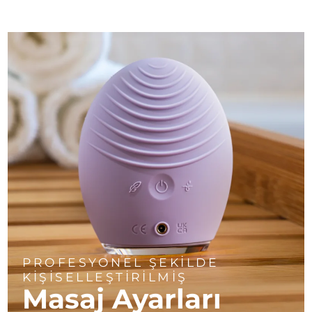
PROFESYONEL ŞEKİLDE
KİŞİSELLEŞTİRİLMİŞ
Masaj Ayarları