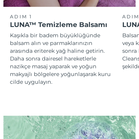
ADIM 1
ADIM
LUNA™ Temizleme Balsamı
LUNA
Kaşıkla bir badem büyüklüğünde
Balsam
balsam alın ve parmaklarınızın
veya k
arasında eriterek yağ haline getirin.
sonra
Daha sonra dairesel hareketlerle
Cleans
nazikçe masaj yaparak ve yoğun
şekild
makyajlı bölgelere yoğunlaşarak kuru
cilde uygulayın.