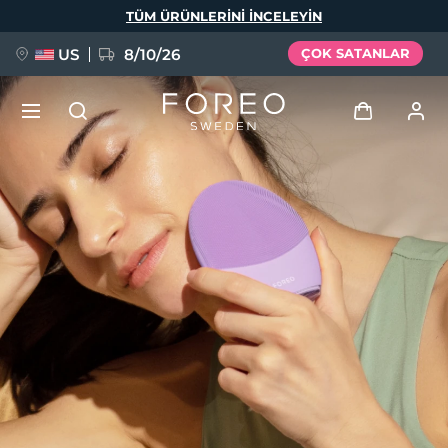
Ana
TÜM ÜRÜNLERINI INCELEYIN
içeriğe
atla
US
8/10/26
ÇOK SATANLAR
YENİ
Giriş
Dil Seçimi
BREAKING NEWS
Kullanici profi̇li̇
English
Deutsch
Español
Cihazlarım
FAQ™ Pure Beauty-Tech Elixir
Français
Italiano
Português
Siparişlerim
Polski
Svenska
Русский
Türkçe
简体中文
繁體中文
Adresim
issa™ Teeth Whitening Set
Aboneliklerim