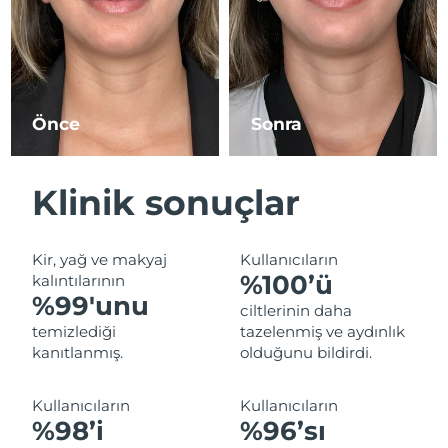
Tahmini teslim tarihi
İsrail
13/08/2026
Tahmini teslim tarihi
İtalya
09/08/2026
Önce
Sonra
Tahmini teslim tarihi
Japonya
12/08/2026
Klinik sonuçlar
Tahmini teslim tarihi
Jersey
14/08/2026
Kir, yağ ve makyaj
Kullanıcıların
Tahmini teslim tarihi
Kazakistan
%100’ü
kalıntılarının
11/08/2026
%99'unu
ciltlerinin daha
Tahmini teslim tarihi
temizlediği
tazelenmiş ve aydınlık
Kuveyt
09/08/2026
kanıtlanmış.
olduğunu bildirdi.
Tahmini teslim tarihi
Letonya
Kullanıcıların
Kullanıcıların
09/08/2026
%98’i
%96’sı