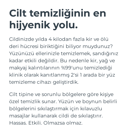
İSVEÇ GÜZELLIK RUTINI
Cilt temizliğinin en
hijyenik yolu.
Tahmini teslim tarihi
Avustralya
12/08/2026
Yüz temizleme
Yüz sıkılaştırma
Cildinizde yılda 4 kilodan fazla kir ve ölü
Tahmini teslim tarihi
Avusturya
LUNA™ 4 seti
BEAR™ 2 seti
09/08/2026
deri hücresi biriktiğini biliyor muydunuz?
Anti-aging massage
Microcurrent toning
Yüzünüzü ellerinizle temizlemek, sandığınız
Tahmini teslim tarihi
Bahreyn
kadar etkili değildir. Bu nedenle kir, yağ ve
10/08/2026
makyaj kalıntılarının %99'unu temizlediği
Nemlendirme
Ağız bakımı
LUNA™ 4 Plus
BEAR™ 2 go
klinik olarak kanıtlanmış 2'si 1 arada bir yüz
Tahmini teslim tarihi
Belçika
UFO™ 3 seti
issa™ 4
09/08/2026
Massage, LED heating
Microcurrent toning on-the-go
temizleme cihazı geliştirdik.
FAQ™ YAŞLANMA KARŞITI BAKIM
Deep facial hydration
Hybrid silicone sonic toothbrush
Tahmini teslim tarihi
Cilt tipine ve sorunlu bölgelere göre kişiye
Bermuda
15/08/2026
NEW
özel temizlik sunar. Yüzün ve boynun belirli
LUNA™ 4 Men
BEAR™ 2 eyes & lips
UFO™ 3 LED
issa™ 4 plus
bölgelerini sıkılaştırmak için kılavuzlu
For men, anti-aging massage
Microcurrent line smoothing device
Tahmini teslim tarihi
Bosna-Hersek
Near-infrared and red light therapy
12/08/2026
masajlar kullanarak cildi de sıkılaştırır.
Smart hybrid silicone sonic toothbrush
device
Yaşlanma karşıtı
LED bakım
Hassas. Etkili. Olmazsa olmaz.
Tahmini teslim tarihi