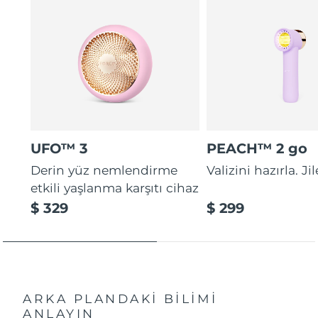
UFO™ 3
PEACH™ 2 go
Derin yüz nemlendirme
Valizini hazırla. Ji
etkili yaşlanma karşıtı cihaz
$ 329
$ 299
ARKA PLANDAKİ BİLİMİ
ANLAYIN