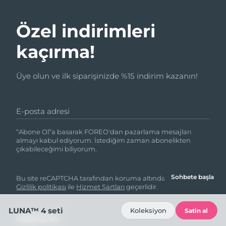
Özel indirimleri
kaçırma!
Üye olun ve ilk siparişinizde %15 indirim kazanın!
E-posta adresi
“Abone Ol”a basarak FOREO'dan pazarlama mesajları
almayı kabul ediyorum. İstediğim zaman abonelikten
çıkabileceğimi biliyorum.
Sohbete başla
Bu site reCAPTCHA tarafından koruma altındadır ve Google
Gizlilik politikası
ile
Hizmet Şartları
geçerlidir.
LUNA™ 4 seti
Koleksiyon
Satin al