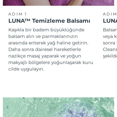
ADIM 1
ADIM
LUNA™ Temizleme Balsamı
LUNA
Kaşıkla bir badem büyüklüğünde
Balsam
balsam alın ve parmaklarınızın
veya k
arasında eriterek yağ haline getirin.
sonra
Daha sonra dairesel hareketlerle
Cleans
nazikçe masaj yaparak ve yoğun
şekild
makyajlı bölgelere yoğunlaşarak kuru
cilde uygulayın.