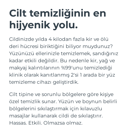
İSVEÇ GÜZELLIK RUTINI
Avustralya
Tahmini teslim tarihi
8/11/26
Cilt temizliğinin en
Avusturya
Tahmini teslim tarihi
8/8/26
hijyenik yolu.
Bahreyn
Tahmini teslim tarihi
8/9/26
Yüz temizleme
Yüz sıkılaştırma
Cildinizde yılda 4 kilodan fazla kir ve ölü
Belçika
Tahmini teslim tarihi
8/8/26
LUNA™ 4 seti
BEAR™ 2 seti
deri hücresi biriktiğini biliyor muydunuz?
Anti-aging massage
Microcurrent toning
Yüzünüzü ellerinizle temizlemek, sandığınız
Bermuda
Tahmini teslim tarihi
8/14/26
kadar etkili değildir. Bu nedenle kir, yağ ve
makyaj kalıntılarının %99'unu temizlediği
Nemlendirme
Ağız bakımı
Bosna-Hersek
Tahmini teslim tarihi
8/11/26
LUNA™ 4 Plus
BEAR™ 2 go
klinik olarak kanıtlanmış 2'si 1 arada bir yüz
UFO™ 3 seti
issa™ 4
Massage, LED heating
Microcurrent toning on-the-go
temizleme cihazı geliştirdik.
Brunei
Tahmini teslim tarihi
8/13/26
FAQ™ YAŞLANMA KARŞITI BAKIM
Deep facial hydration
Hybrid silicone sonic toothbrush
Cilt tipine ve sorunlu bölgelere göre kişiye
Bulgaristan
Tahmini teslim tarihi
8/8/26
NEW
özel temizlik sunar. Yüzün ve boynun belirli
LUNA™ 4 Men
BEAR™ 2 eyes & lips
UFO™ 3 LED
issa™ 4 plus
bölgelerini sıkılaştırmak için kılavuzlu
Kanada
For men, anti-aging massage
Microcurrent line smoothing device
Tahmini teslim tarihi
8/12/26
Near-infrared and red light therapy
masajlar kullanarak cildi de sıkılaştırır.
Smart hybrid silicone sonic toothbrush
device
Yaşlanma karşıtı
LED bakım
Şili
Hassas. Etkili. Olmazsa olmaz.
Tahmini teslim tarihi
8/12/26