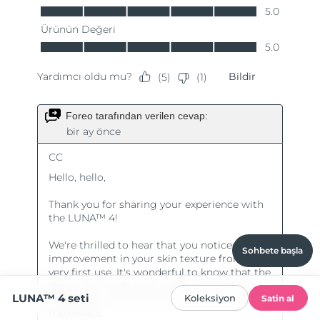
Sohbete başla
LUNA™ 4 seti
Koleksiyon
Satin al