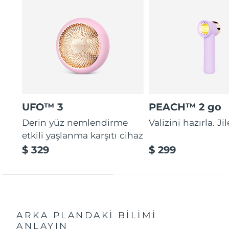
UFO™ 3
PEACH™ 2 go
Derin yüz nemlendirme
Valizini hazırla. Ji
etkili yaşlanma karşıtı cihaz
$ 329
$ 299
ARKA PLANDAKİ BİLİMİ
ANLAYIN