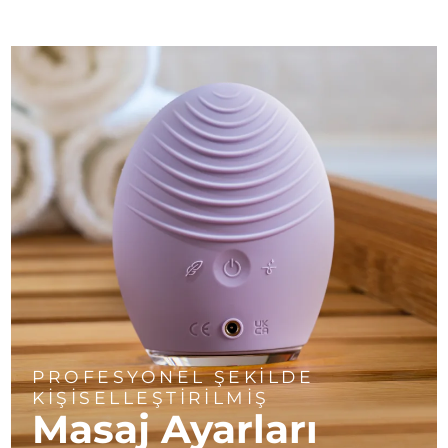
PROFESYONEL ŞEKİLDE
KİŞİSELLEŞTİRİLMİŞ
Masaj Ayarları