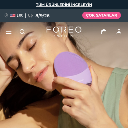
Ana
TÜM ÜRÜNLERINI INCELEYIN
içeriğe
atla
US
8/9/26
ÇOK SATANLAR
YENİ
Giriş
Dil Seçimi
BREAKING NEWS
Kullanici profi̇li̇
English
Deutsch
Español
Cihazlarım
FAQ™ Pure Beauty-Tech Elixir
Français
Italiano
Português
Siparişlerim
Polski
Svenska
Русский
Türkçe
简体中文
繁體中文
Adresim
issa™ Teeth Whitening Set
Aboneliklerim