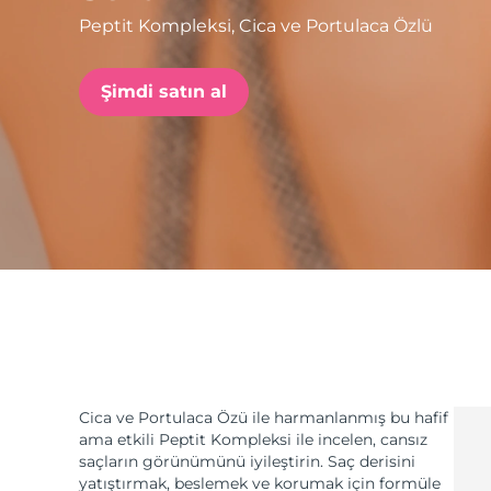
Peptit Kompleksi, Cica ve Portulaca Özlü
issa™ Teeth Whitening Set
Şimdi satın al
FAQ™ Dual LED Panel
POPÜLER
Özel teklifler
Çok satanlar
Cica ve Portulaca Özü ile harmanlanmış bu hafif
ama etkili Peptit Kompleksi ile incelen, cansız
saçların görünümünü iyileştirin. Saç derisini
yatıştırmak, beslemek ve korumak için formüle