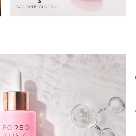
saç derisini onarır