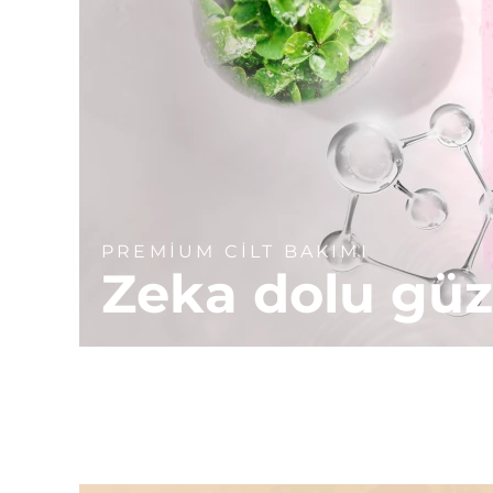
PREMİUM CİLT BAKIMI
Zeka dolu güz