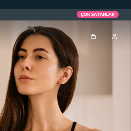
ÇOK SATANLAR
Giriş
Kullanici profi̇li̇
Cihazlarım
Siparişlerim
Adresim
Aboneliklerim