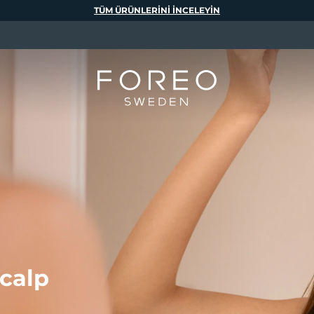
TÜM ÜRÜNLERINI INCELEYIN
calp