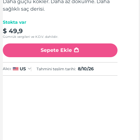
stars,
Daha güçlü kökler. Daha az dökülme. Daha
average
sağlıklı saç derisi.
rating
value.
Read
Stokta var
a
$ 49,9
Review.
Same
Gümrük vergileri ve K.D.V. dahildir.
page
link.
Sepete Ekle
8/10/26
US
Alıcı:
Tahmini teslim tarihi: