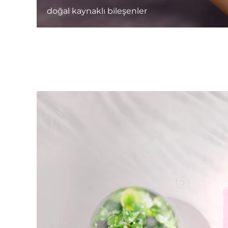
doğal kaynaklı bileşenler