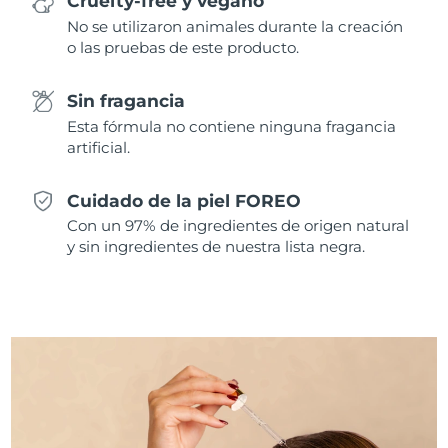
Cruelty-free y vegano
Singapur
Entrega prevista
8/12/26
No se utilizaron animales durante la creación
o las pruebas de este producto.
Eslovaquia
Entrega prevista
8/10/26
Sin fragancia
Eslovenia
Entrega prevista
8/10/26
Esta fórmula no contiene ninguna fragancia
artificial.
Sudáfrica
Entrega prevista
8/18/26
Cuidado de la piel FOREO
Corea del Sur
Entrega prevista
8/12/26
Con un 97% de ingredientes de origen natural
y sin ingredientes de nuestra lista negra.
España
Entrega prevista
8/10/26
Suecia
Entrega prevista
8/10/26
Suiza
Entrega prevista
8/10/26
Taiwán
Entrega prevista
8/15/26
Tailandia
Entrega prevista
8/14/26