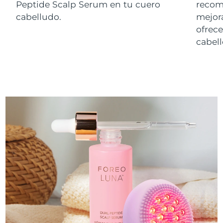
Peptide Scalp Serum en tu cuero
reco
cabelludo.
mejora
ofrece
cabell