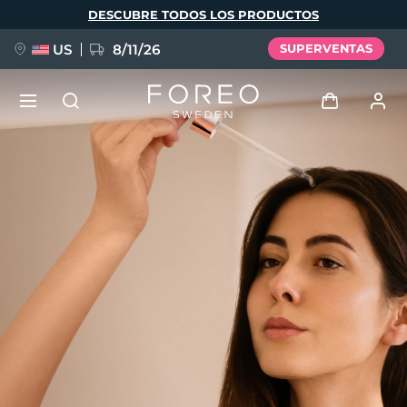
Pasar
DESCUBRE TODOS LOS PRODUCTOS
al
contenido
principal
US
8/11/26
SUPERVENTAS
NUEVO
Iniciar sesión
Idioma
BREAKING NEWS
Perfil de usuario
English
Deutsch
Español
Mis dispositivos
FAQ™ Pure Beauty-Tech Elixir
Français
Italiano
Português
Mis pedidos
Polski
Svenska
Русский
Türkçe
简体中文
繁體中文
Mis direcciones
issa™ Teeth Whitening Set
Mis suscripciones