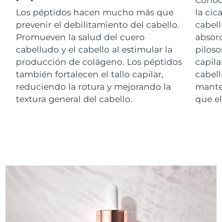
Los péptidos hacen mucho más que
la cic
RAE de Macao
prevenir el debilitamiento del cabello.
cabell
Entrega prevista
8/12/26
(China)
Promueven la salud del cuero
absorc
cabelludo y el cabello al estimular la
piloso
Malasia
Entrega prevista
8/13/26
producción de colágeno. Los péptidos
capila
también fortalecen el tallo capilar,
cabell
Malta
Entrega prevista
8/10/26
reduciendo la rotura y mejorando la
mante
textura general del cabello.
que el
México
Entrega prevista
8/14/26
Mónaco
Entrega prevista
8/11/26
Países Bajos
Entrega prevista
8/10/26
Nueva Zelanda
Entrega prevista
8/10/26
Noruega
Entrega prevista
8/10/26
Omán
Entrega prevista
8/13/26